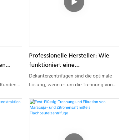
Professionelle Hersteller: Wie
en
funktioniert eine
Dekanterzentrifuge?
Dekanterzentrifugen sind die optimale
e Kunden
Lösung, wenn es um die Trennung von
n speziell
Feststoff-Flüssigkeits-Gemischen mit
hohem Feststoffgehalt geht. Diese
ie sind
Festkörperzentrifugen, auch Dekanter
iten mit
genannt, arbeiten im Gegensatz zu
tladung.
Kammerfilterpressen kontinuierlich. Die
gkeit
fein verteilten Feststoffpartikel werden