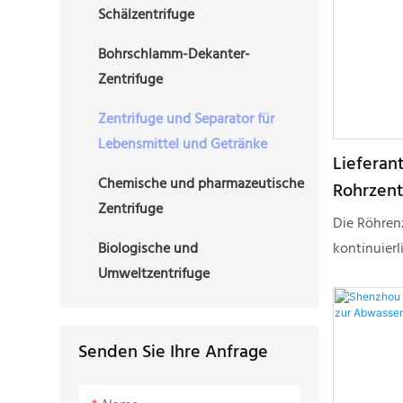
Schälzentrifuge
findet bre
Feststoffe
Bohrschlamm-Dekanter-
Flüssigkeit
Zentrifuge
Flüssig-Fl
der Korngr
Zentrifuge und Separator für
Suspension
Lebensmittel und Getränke
Lieferan
Partikelgr
Chemische und pharmazeutische
Rohrzent
15 mm, die
Zentrifuge
% und die B
Die Röhrenz
nicht übers
kontinuier
Biologische und
Flüssigkeit
Umweltzentrifuge
sehr feinen
verwendet, 
auch als C
Senden Sie Ihre Anfrage
wird.