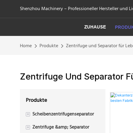
Shenzhou Machinery – Professioneller Hersteller und Li
ZUHAUSE
PRODU
Home
Produkte
Zentrifuge und Separator für Le
Zentrifuge Und Separator F
Produkte
Scheibenzentrifugenseparator
+
Zentrifuge &amp; Separator
2-Phasen-Scheibenzentrifuge
+