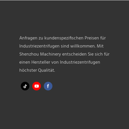
ist zudem w
durchdacht 
Struktur un
Erscheinun
erfahrenen
Anfragen zu kundenspezifischen Preisen für
sorgfältig 
Industriezentrifugen sind willkommen. Mit
Anforderu
Shenzhou Machinery entscheiden Sie sich für
Kunden opti
einen Hersteller von Industriezentrifugen
höchster Qualität.