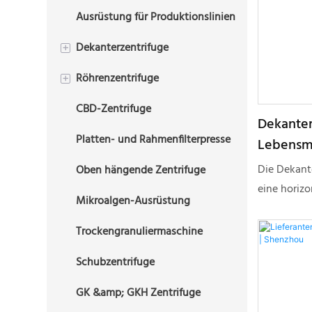
Ausrüstung für Produktionslinien
3-Phasen-Scheibenzentrifuge
Plattenzentrifuge
Dekanterzentrifuge
+
Röhrenzentrifuge
3-Phasen-Dekanterzentrifuge
+
(Tricanter)
CBD-Zentrifuge
2-Phasen-Rohrzentrifuge
Dekanter
2-Phasen-Dekanterzentrifuge
Platten- und Rahmenfilterpresse
3-Phasen-Rohrzentrifuge
Lebensmi
Bohrschlamm-Dekanter-
besten F
Die Dekante
Oben hängende Zentrifuge
Zentrifuge
eine horizo
Mikroalgen-Ausrüstung
kontinuierl
Die Sedime
Trockengranuliermaschine
durch Parti
Schubzentrifuge
Dichteunte
und Flüssig
GK &amp; GKH Zentrifuge
bestimmt. 