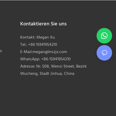
der täglichen Produktion und Fertigung
eingesetzt und sind in allen Branchen
unverzichtbar.
Kontaktieren Sie uns
Kontakt: Megan Xu
Tel.: +86 15941954210
en
E-Mail:
megan@lnszjx.com
WhatsApp: +86-15941954210
Adresse: Nr. 508, Wenxi Street, Bezirk
Wucheng, Stadt Jinhua, China