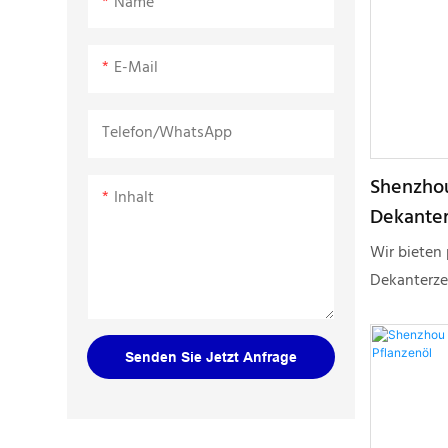
Name
E-Mail
Telefon/WhatsApp
Shenzhou
Inhalt
Dekanter
Abwasse
Wir bieten 
Dekanterzen
Abwasserbe
neuesten i
Senden Sie Jetzt Anfrage
gerecht we
und Sicherh
Langlebigke