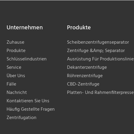
issenschaftlich fundiert und
beispielsweise im Bereich der
konstruiert. Ihre innere
Trenntechnik.
d ihr äußeres
Unternehmen
Produkte
gsbild wurden von unseren
 Designern und Technikern
Zuhause
Scheibenzentrifugenseparator
gestaltet. So können wir die
Produkte
Zentrifuge &amp; Separator
ngen und Wünsche unserer
Schlüsselindustrien
Ausrüstung Für Produktionslini
mal erfüllen.
Service
Dekanterzentrifuge
Über Uns
Röhrenzentrifuge
Fälle
CBD-Zentrifuge
Nachricht
Platten- Und Rahmenfilterpresse
Kontaktieren Sie Uns
Häufig Gestellte Fragen
Zentrifugation