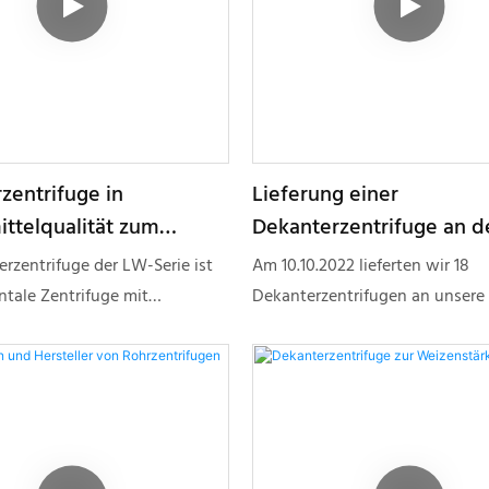
zentrifuge in
Lieferung einer
ttelqualität zum
Dekanterzentrifuge an d
abrikpreis – Shenzhou
Kunden
rzentrifuge der LW-Serie ist
Am 10.10.2022 lieferten wir 18
ntale Zentrifuge mit
Dekanterzentrifugen an unser
icher Zufuhr und Entladung.
aus. Diese nutzen die Maschine
ntationsgeschwindigkeit wird
zur Abwasserbehandlung. Die
kelgröße, Partikelform,
Dekanterzentrifugen der LW-Ser
rschied zwischen Feststoffen
horizontal angeordnet und arbe
keiten sowie deren Viskosität
kontinuierlicher Zufuhr und En
Diese Dekanterzentrifuge
Die Sedimentationsgeschwindi