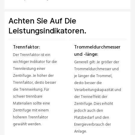
Achten Sie Auf Die
Leistungsindikatoren.
Trennfaktor:
Trommeldurchmesser
und -länge:
Der Trennfaktor ist ein
wichtiger Indikator für die
Generell gilt: Je größer der
Trennleistung einer
Trommeldurchmesser und
Zentrifuge. Je höher der
je länger die Trommel,
Trennfaktor, desto besser
desto besser die
die Trennwirkung. Für
Verarbeitungskapazität und
schwer trennbare
der Trenneffekt der
Materialien sollte eine
Zentrifuge. Dies erhöht
Zentrifuge mit einem
jedoch auch den
höheren Trennfaktor
Platzbedarf und den
gewählt werden.
Energieverbrauch der
Anlage.