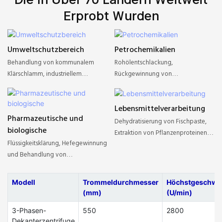
Erprobt Wurden
Umweltschutzbereich
Petrochemikalien
Behandlung von kommunalem
Rohölentschlackung,
Klärschlamm, industriellem
Rückgewinnung von
Abwasser (einschließlich
Schmierstoffadditiven, Abtrennung
Farbschlamm, Stahlwerksabwasser).
organischer Zwischenprodukte.
Lebensmittelverarbeitung
Pharmazeutische und
Dehydratisierung von Fischpaste,
biologische
Extraktion von Pflanzenproteinen,
Flüssigkeitsklärung, Hefegewinnung
Klärung von Säften (z. B.
und Behandlung von
Traubensaft, Palmöl).
Gärrückständen.
Modell
Trommeldurchmesser
Höchstgeschwin
(mm)
(U/min)
3-Phasen-
550
2800
Dekanterzentrifuge