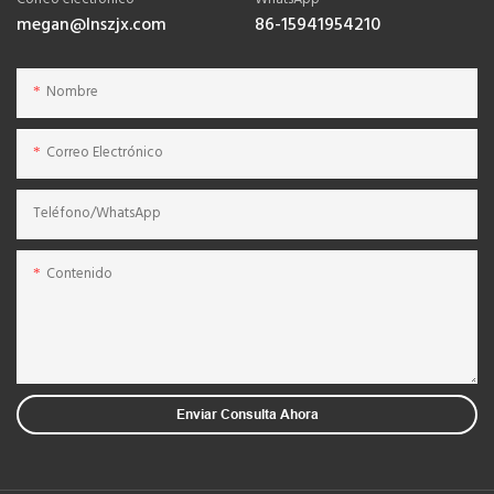
megan@lnszjx.com
86-15941954210
Nombre
Correo Electrónico
Teléfono/WhatsApp
Contenido
Enviar Consulta Ahora