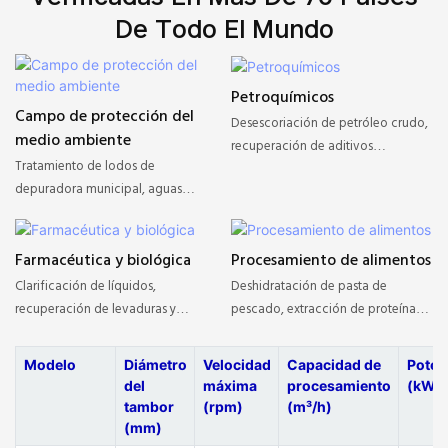
De Todo El Mundo
Petroquímicos
Campo de protección del
Desescoriación de petróleo crudo,
medio ambiente
recuperación de aditivos
Tratamiento de lodos de
lubricantes, separación de
depuradora municipal, aguas
intermedios orgánicos.
residuales industriales (incluidos
lodos de pintura, aguas residuales
Farmacéutica y biológica
Procesamiento de alimentos
de acero).
Clarificación de líquidos,
Deshidratación de pasta de
recuperación de levaduras y
pescado, extracción de proteínas
tratamiento de residuos de
vegetales, clarificación de jugos
fermentación.
(como jugo de uva, aceite de
Modelo
Diámetro
Velocidad
Capacidad de
Poten
palma).
del
máxima
procesamiento
(kW)
tambor
(rpm)
(m³/h)
(mm)