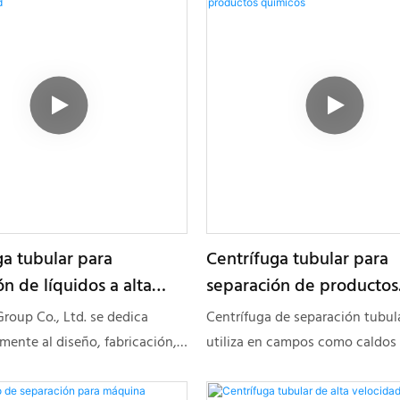
ga tubular para
Centrífuga tubular para
n de líquidos a alta
separación de productos
d
químicos
roup Co., Ltd. se dedica
Centrífuga de separación tubula
mente al diseño, fabricación,
utiliza en campos como caldos
talación de diversos tipos de
fermentación, productos quími
. Somos líderes en China en
frutas y verduras, etc.