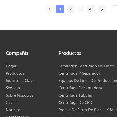
écnicos han optimizado estas
en el mercado, tiene ventajas
 y las han aplicado al proceso
incomparables en términos de
...
1
2
40
ión, ahorrando costos y
rendimiento, calidad, apariencia
 eficacia ha demostrado su
goza de una buena reputación 
 el campo de los equipos de
mercado.
Compañía
Productos
Hogar
Separador Centrífugo De Disco
Productos
Centrífuga Y Separador
Industrias Clave
Equipos De Línea De Producció
Servicio
Centrífuga Decantadora
Sobre Nosotros
Centrífuga Tubular
Casos
Centrífuga De CBD
Noticias
Prensa De Filtro De Placas Y Ma