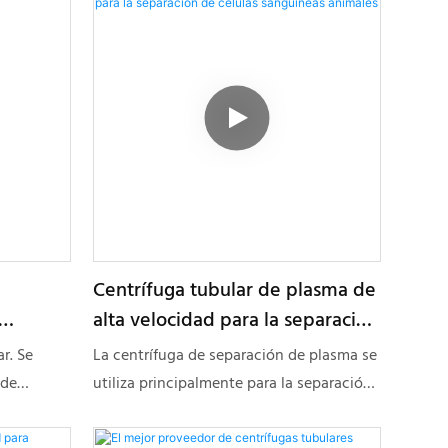
Centrífuga tubular de plasma de
alta velocidad para la separación
de células sanguíneas animales
r. Se
La centrífuga de separación de plasma se
 de
utiliza principalmente para la separación
cos para
de células sanguíneas del plasma de
animales como cerdos, vacas, pollos,