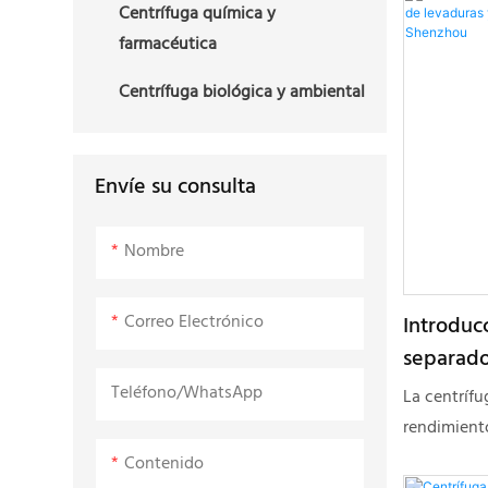
Centrífuga química y
mediante el
varias sust
farmacéutica
centrífuga,
resultados 
nuestra em
diversas
Centrífuga biológica y ambiental
equipo de s
aplicacione
dinámico q
eficiente y
Envíe su consulta
de acero in
confiableP
Nombre
que ayuda a
espacioUtil
Correo Electrónico
Introducc
biotecnoló
separado
y la indust
y bacter
procesos de
Teléfono/WhatsApp
La centrífu
Shenzho
tubular GF
rendimient
diseñada pa
separación,
Contenido
únicos.