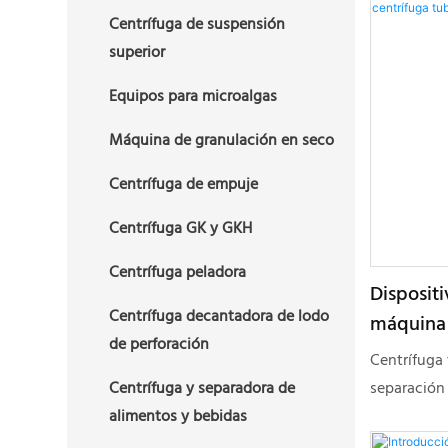
centrífugas
Centrífuga de suspensión
centrífugas
superior
separación 
Equipos para microalgas
de los años
aplicado co
Máquina de granulación en seco
líquido-sól
Centrífuga de empuje
biomedicina
fitoextracc
Centrífuga GK y GKH
bebidas, pr
aceites ani
Centrífuga peladora
Disposit
minerales, 
Centrífuga decantadora de lodo
máquina 
protección 
de perforación
de alta 
Para materi
Centrífuga 
de gravedad
separación
Centrífuga y separadora de
líquida y só
centrífuga 
alimentos y bebidas
pequeño ta
diseñada pa