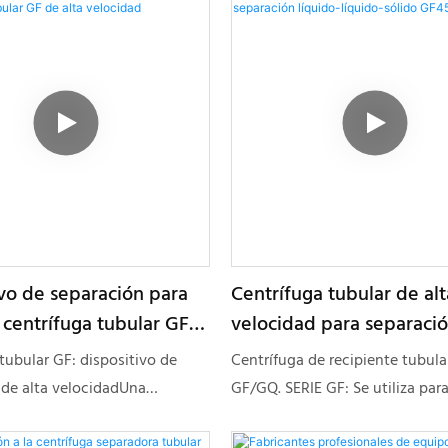
 de disco, decantadores,
 tubulares, sistemas de
y equipos marinos. A lo largo
, nuestros productos se han
n éxito en la separación
ido o líquido-líquido-sólido en
, medicina tradicional china,
ión, alimentos saludables,
oductos lácteos, lanolina,
males y vegetales, aceites
ivo de separación para
Centrífuga tubular de alt
petróleo, industria química,
centrífuga tubular GF
velocidad para separaci
ambiental y otras industrias.
velocidad
líquido-líquido-sólido G
ales con pequeñas diferencias
tubular GF: dispositivo de
Centrífuga de recipiente tubular
 específica entre las fases
 de alta velocidadUna
GF/GQ. SERIE GF: Se utiliza para
lida, partículas sólidas de
tubular GF de alto rendimiento
separación de diversas emulsio
maño y bajo contenido,
ra la separación eficiente de
especialmente para la separaci