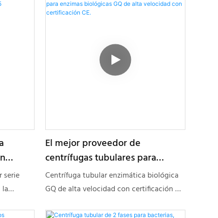
patos y gansos.
a
El mejor proveedor de
ón
centrífugas tubulares para
F45
enzimas biológicas GQ de alta
 serie
Centrífuga tubular enzimática biológica
velocidad con certificación CE.
 la
GQ de alta velocidad con certificación CE.
nes,
Las centrífugas tubulares se dividen en
ón líquido-
dos series: GF y GQ, las más comunes son