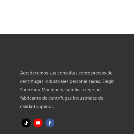
Nuestros t
tecnologías
de fabricac
tiempo. Su
eficacia en
separación.
Agradecemos sus consultas sobre precios de
centrífugas industriales personalizadas. Elegir
Shenzhou Machinery significa elegir un
fabricante de centrífugas industriales de
calidad superior.