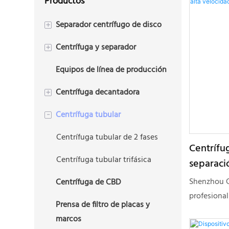
Productos
Separador centrífugo de disco
+
Centrífuga y separador
Centrífuga de disco de 2 fases
+
Equipos de línea de producción
Centrífuga de disco trifásica
Centrífuga de placas
Centrífuga decantadora
+
Centrífuga tubular
Centrífuga decantadora
-
trifásica (Tricanter)
Centrífuga tubular de 2 fases
Centrífu
Centrífuga decantadora de 2
Centrífuga tubular trifásica
separació
fases
velocida
Shenzhou G
Centrífuga de CBD
Centrífuga decantadora de
profesional
lodo de perforación
Prensa de filtro de placas y
venta e ins
marcos
centrífugas