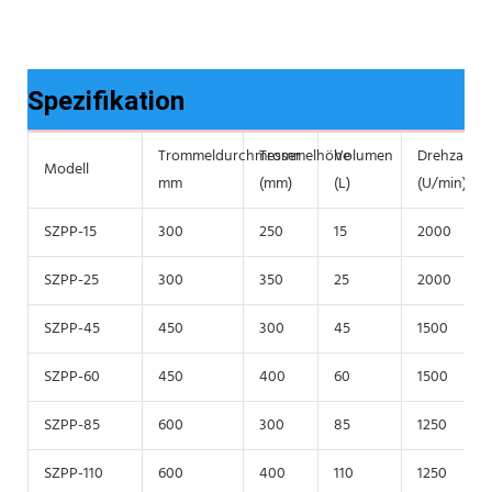
Spezifikation
Trommeldurchmesser
Trommelhöhe
Volumen
Drehzahl
Modell
mm
(mm)
(L)
(U/min)
SZPP-15
300
250
15
2000
SZPP-25
300
350
25
2000
SZPP-45
450
300
45
1500
SZPP-60
450
400
60
1500
SZPP-85
600
300
85
1250
SZPP-110
600
400
110
1250