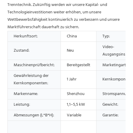
Trenntechnik. Zukünftig werden wir unsere Kapital- und
Technologieinvestitionen weiter erhöhen, um unsere
Wettbewerbsfähigkeit kontinuierlich zu verbessern und unsere
Marktführerschaft dauerhaft zu sichern.
Herkunftsort:
China
Typ:
Video-
Zustand:
Neu
Ausgangsinspekt
Maschinenprüfbericht:
Bereitgestellt
Marketingart:
Gewährleistung der
1 Jahr
Kernkomponente
Kernkomponenten:
Markenname:
Shenzhou
Stromspannung:
Leistung:
1,1–5,5 kW
Gewicht:
Abmessungen (L*B*H):
Variable
Garantie: