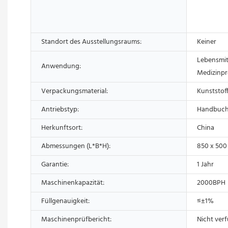
Standort des Ausstellungsraums:
Keiner
Lebensmitt
Anwendung:
Medizinp
Verpackungsmaterial:
Kunststoff
Antriebstyp:
Handbuc
Herkunftsort:
China
Abmessungen (L*B*H):
850 x 500
Garantie:
1 Jahr
Maschinenkapazität:
2000BPH
Füllgenauigkeit:
≤±1%
Maschinenprüfbericht:
Nicht ver