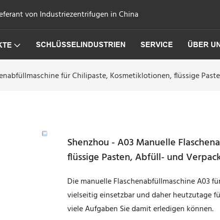
eferant von Industriezentrifugen in China
SCHLÜSSELINDUSTRIEN
SERVICE
ÜBER U
KTE
nabfüllmaschine für Chilipaste, Kosmetiklotionen, flüssige Pas
Shenzhou - A03 Manuelle Flaschenab
flüssige Pasten, Abfüll- und Verpa
Die manuelle Flaschenabfüllmaschine A03 für 
vielseitig einsetzbar und daher heutzutage f
viele Aufgaben Sie damit erledigen können.