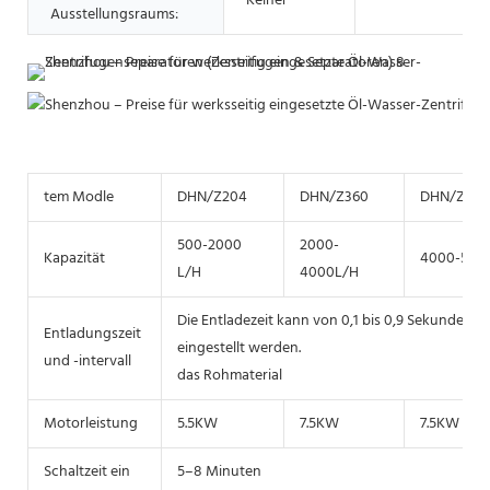
Keiner
Ausstellungsraums:
tem Modle
DHN/Z204
DHN/Z360
DHN/Z40
500-2000
2000-
Kapazität
4000-500
L/H
4000L/H
Die Entladezeit kann von 0,1 bis 0,9 Sekunden u
Entladungszeit
eingestellt werden.
und -intervall
das Rohmaterial
Motorleistung
5.5KW
7.5KW
7.5KW
Schaltzeit ein
5–8 Minuten