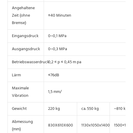
Angehaltene
Zeit (ohne
≤40 Minuten
Bremse)
Eingangsdruck
0~0,1 MPa
Ausgangsdruck
0~0,3 MPa
Betriebswasserdruck
0,2 ≤ p ≤ 0,45 m pa
Lärm
≤76dB
Maximale
1,5 mm/
Vibration
Gewicht
220 kg
ca. 550 kg
~810 kg
Abmessung
830X610X600
1130x1050x1400
1500×1100
(mm)