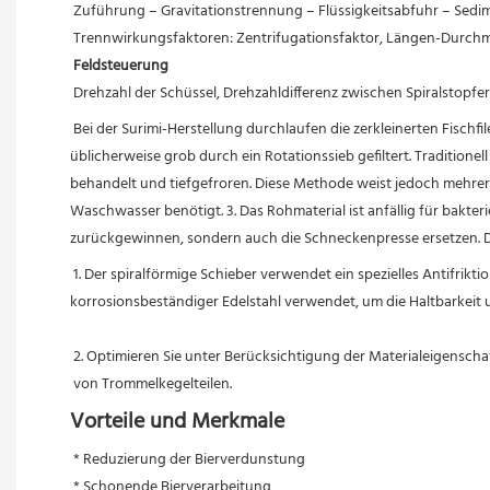
 Zuführung – Gravitationstrennung – Flüssigkeitsabfuhr – Sedi
 Trennwirkungsfaktoren: Zentrifugationsfaktor, Längen-Durchme
Feldsteuerung
 Drehzahl der Schüssel, Drehzahldifferenz zwischen Spiralstopfe
Bei der Surimi-Herstellung durchlaufen die zerkleinerten Fisch
üblicherweise grob durch ein Rotationssieb gefiltert. Traditionel
behandelt und tiefgefroren. Diese Methode weist jedoch mehrere 
Waschwasser benötigt. 3. Das Rohmaterial ist anfällig für bakter
zurückgewinnen, sondern auch die Schneckenpresse ersetzen. Dad
1. Der spiralförmige Schieber verwendet ein spezielles Antifrikt
korrosionsbeständiger Edelstahl verwendet, um die Haltbarkeit 
 2. Optimieren Sie unter Berücksichtigung der Materialeigensc
 von Trommelkegelteilen.
Vorteile und Merkmale
* Reduzierung der Bierverdunstung
 * Schonende Bierverarbeitung