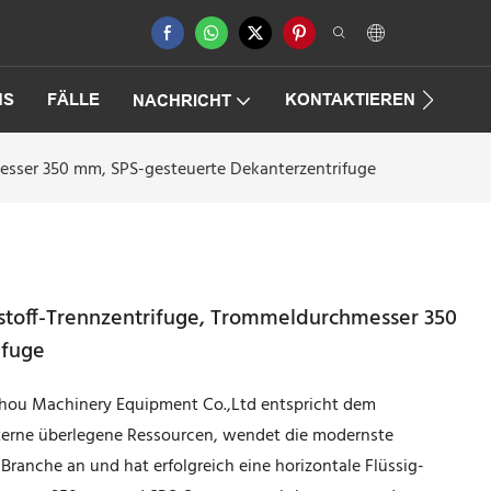
NS
FÄLLE
KONTAKTIEREN SIE UNS
NACHRICHT
messer 350 mm, SPS-gesteuerte Dekanterzentrifuge
tstoff-Trennzentrifuge, Trommeldurchmesser 350
ifuge
hou Machinery Equipment Co.,Ltd entspricht dem
nterne überlegene Ressourcen, wendet die modernste
ranche an und hat erfolgreich eine horizontale Flüssig-