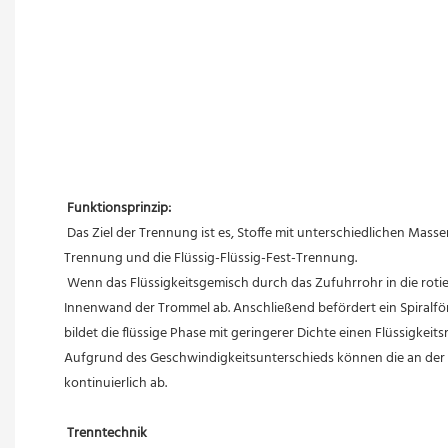
Funktionsprinzip:
 Das Ziel der Trennung ist es, Stoffe mit unterschiedlichen Massenverhältnissen aus einem Flüssigkeitsgemisch zu trennen. Zu den Trennverfahren gehören die Fest-Flüssig-Trennung, die Flüssig-Flüssig-
Trennung und die Flüssig-Flüssig-Fest-Trennung.
 Wenn das Flüssigkeitsgemisch durch das Zufuhrrohr in die rotierende Trommel der Zentrifuge eintritt, lagern sich Feststoffe mit höherer Dichte aufgrund der Zentrifugalbeschleunigung rasch an der 
Innenwand der Trommel ab. Anschließend befördert ein Spiralförd
bildet die flüssige Phase mit geringerer Dichte einen Flüssigkei
Aufgrund des Geschwindigkeitsunterschieds können die an der T
kontinuierlich ab.
Trenntechnik