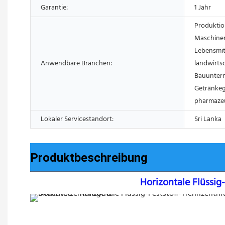
Garantie:
1 Jahr
Produktio
Maschinen
Lebensmit
Anwendbare Branchen:
landwirtsc
Bauuntern
Getränkeg
pharmaze
Lokaler Servicestandort:
Sri Lanka
Produktbeschreibung
Horizontale Flüssi