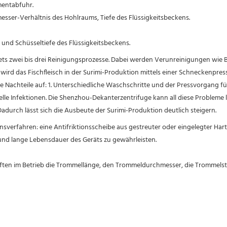
mentabfuhr.
sser-Verhältnis des Hohlraums, Tiefe des Flüssigkeitsbeckens.
r und Schüsseltiefe des Flüssigkeitsbeckens.
filets zwei bis drei Reinigungsprozesse. Dabei werden Verunreinigungen wi
l wird das Fischfleisch in der Surimi-Produktion mittels einer Schneckenpre
Nachteile auf: 1. Unterschiedliche Waschschritte und der Pressvorgang führ
ielle Infektionen. Die Shenzhou-Dekanterzentrifuge kann all diese Probleme 
urch lässt sich die Ausbeute der Surimi-Produktion deutlich steigern.
ionsverfahren: eine Antifriktionsscheibe aus gestreuter oder eingelegter Hart
und lange Lebensdauer des Geräts zu gewährleisten.
haften im Betrieb die Trommellänge, den Trommeldurchmesser, die Trommels