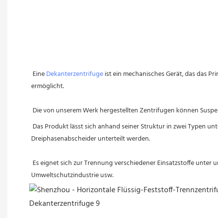
Eine 
Dekanterzentrifuge
 ist ein mechanisches Gerät, das das Pr
ermöglicht.
 Die von unserem Werk hergestellten Zentrifugen können Suspen
Das Produkt lässt sich anhand seiner Struktur in zwei Typen 
Dreiphasenabscheider unterteilt werden.
 Es eignet sich zur Trennung verschiedener Einsatzstoffe unter unterschiedlichen Prozessbedingungen und findet breite Anwendung in der Pharma-, Lebensmittel-, Chemie-, Leichtindustrie, 
Umweltschutzindustrie usw.