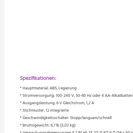
Spezifikationen:
* Hauptmaterial: ABS, Legierung
 * Stromversorgung: 100-240 V, 50-60 Hz oder 4 AA-Alkalibatteri
 * Ausgangsleistung: 6 V Gleichstrom, 1,2 A
 * Stichmuster: 12 integrierte
 * Geschwindigkeitsschalter: Stopp/langsam/schnell
 * Bruttogewicht: 6,7 lb (3,02 kg)
 * Verpackungsabmessungen (L* B* H): 14,2"* 11,8"* 6,7" (36 x 30 x