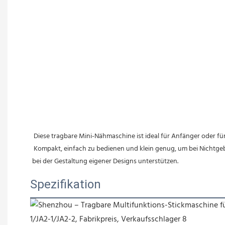
Diese tragbare Mini-Nähmaschine ist ideal für Anfänger oder fü
 Kompakt, einfach zu bedienen und klein genug, um bei Nichtgebrauch in der kleinsten Nische verstaut zu werden – diese robuste kleine Maschine wird Ihnen bei vielen Reparaturarbeiten helfen oder Sie 
bei der Gestaltung eigener Designs unterstützen.
Spezifikation