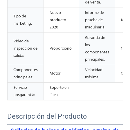
de venta:
Nuevo
Informe de
Tipo de
producto
prueba de
No d
marketing:
2020
maquinaria:
Garantía de
Vídeo de
los
inspección de
Proporcionó
1 año
componentes
salida:
principales:
Componentes
Velocidad
Motor
12 m
principales:
máxima:
Servicio
Soporte en
posgarantía:
línea
Descripción del Producto