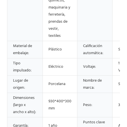
químicos,
maquinaria y
ferretería,
prendas de
vestir,
textiles
Material de
Calificación
Plástico
Semi
embalaje:
automática:
Tipo
110 
Eléctrico
Voltaje:
impulsado:
V/38
Lugar de
Nombre de
Porcelana
Shen
origen:
marca:
Dimensiones
930*400*300
(largo x
Peso:
30 K
mm
ancho x alto):
Puntos clave
Garantía:
1 año
Alta 