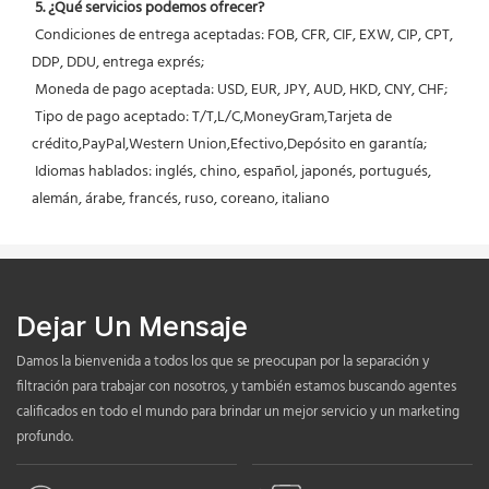
5. ¿Qué servicios podemos ofrecer?
 Condiciones de entrega aceptadas: FOB, CFR, CIF, EXW, CIP, CPT, 
DDP, DDU, entrega exprés;
 Moneda de pago aceptada: USD, EUR, JPY, AUD, HKD, CNY, CHF;
 Tipo de pago aceptado: T/T,L/C,MoneyGram,Tarjeta de 
crédito,PayPal,Western Union,Efectivo,Depósito en garantía;
 Idiomas hablados: inglés, chino, español, japonés, portugués, 
alemán, árabe, francés, ruso, coreano, italiano
Dejar Un Mensaje
Damos la bienvenida a todos los que se preocupan por la separación y
filtración para trabajar con nosotros, y también estamos buscando agentes
calificados en todo el mundo para brindar un mejor servicio y un marketing
profundo.