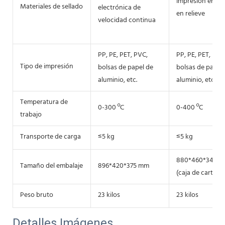
Impresión en ac
Materiales de sellado
electrónica de
en relieve
velocidad continua
PP, PE, PET, PVC,
PP, PE, PET, PVC
Tipo de impresión
bolsas de papel de
bolsas de papel
aluminio, etc.
aluminio, etc.
Temperatura de
0-300 ºC
0-400 ºC
trabajo
Transporte de carga
≤5 kg
≤5 kg
880*460*340 
Tamaño del embalaje
896*420*375 mm
(caja de cartón)
Peso bruto
23 kilos
23 kilos
Detalles Imágenes