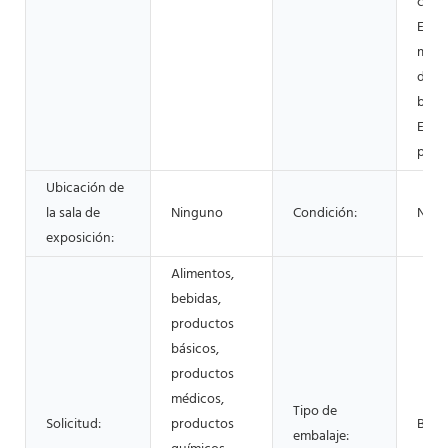
cons
Energ
miner
de al
bebid
Empr
publ
Ubicación de
la sala de
Ninguno
Condición:
Nue
exposición:
Alimentos,
bebidas,
productos
básicos,
productos
médicos,
Tipo de
Solicitud:
productos
Bols
embalaje: