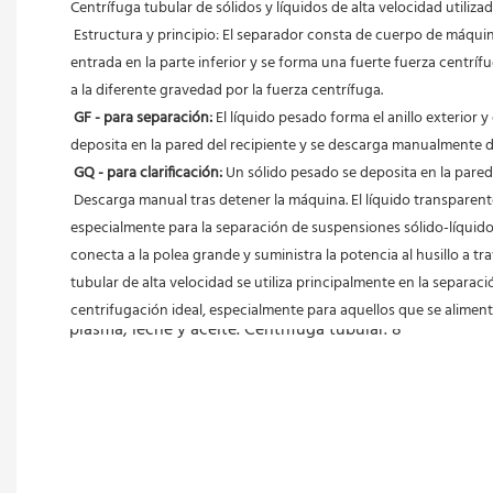
Centrífuga tubular de sólidos y líquidos de alta velocidad utiliza
 Estructura y principio: El separador consta de cuerpo de máquina, parte impulsora, tazón, bandeja recolectora de líquido y asiento de cojinete de líquido, etc. El material se rocía sobre el tazón desde la 
entrada en la parte inferior y se forma una fuerte fuerza centrífu
a la diferente gravedad por la fuerza centrífuga.
GF - para separación:
 El líquido pesado forma el anillo exterior y 
deposita en la pared del recipiente y se descarga manualmente 
GQ - para clarificación:
 Un sólido pesado se deposita en la pared 
 Descarga manual tras detener la máquina. El líquido transparente fluye por la salida superior del recipiente. Se utiliza principalmente para separar todo tipo de suspensiones difíciles de separar, 
especialmente para la separación de suspensiones sólido-líquido 
conecta a la polea grande y suministra la potencia al husillo a tra
tubular de alta velocidad se utiliza principalmente en la separaci
centrifugación ideal, especialmente para aquellos que se alime