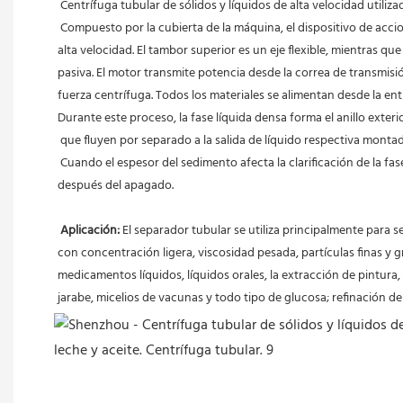
Centrífuga tubular de sólidos y líquidos de alta velocidad utiliz
Compuesto por la cubierta de la máquina, el dispositivo de accio
alta velocidad. El tambor superior es un eje flexible, mientras q
pasiva. El motor transmite potencia desde la correa de transmisió
fuerza centrífuga. Todos los materiales se alimentan desde la entr
Durante este proceso, la fase líquida densa forma el anillo exterior 
 que fluyen por separado a la salida de líquido respectiva monta
 Cuando el espesor del sedimento afecta la clarificación de la fase líquida o la capacidad del peso nominal de la escoria en el tambor, los restos de la pared del tambor deben eliminarse manualmente 
después del apagado.
Aplicación:
 El separador tubular se utiliza principalmente para 
con concentración ligera, viscosidad pesada, partículas finas y gr
medicamentos líquidos, líquidos orales, la extracción de pintura, t
jarabe, micelios de vacunas y todo tipo de glucosa; refinación de 