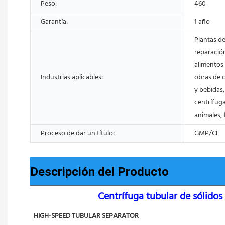
Peso:
460
Garantía:
1 año
Plantas de
reparación
alimentos 
Industrias aplicables:
obras de 
y bebidas,
centrífuga
animales,
Proceso de dar un título:
GMP/CE
Descripción del Producto
Centrífuga tubular de sólidos 
HIGH-SPEED TUBULAR SEPARATOR