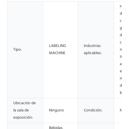
Hotel
de ma
const
granj
domé
come
LABELING
Industrias
Tipo:
minor
MACHINE
aplicables:
tiend
alime
energ
miner
de al
bebi
Ubicación de
la sala de
Ninguno
Condición:
Nuev
exposición:
Bebidas,