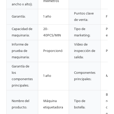
milímetros
ancho x alto):
Puntos clave
Garantía:
1 año
Fácil
de venta:
Capacidad de
20-
Tipo de
Prod
maquinaria:
40PCS/MIN
marketing:
estre
Informe de
Vídeo de
prueba de
Proporcionó
inspección de
Prop
maquinaria:
salida:
Garantía de
los
Componentes
1 año
Moto
componentes
principales:
principales:
Botel
Nombre del
Máquina
Tipo de
redo
producto:
etiquetadora
botella:
cuad
plan