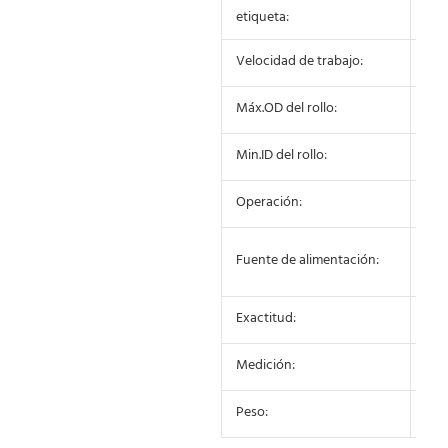
10 
etiqueta:
Velocidad de trabajo:
25-
Máx.OD del rollo:
275
Min.ID del rollo:
75 
Operación:
Sem
CA 
Fuente de alimentación:
100
Exactitud:
±0,
Medición:
650
Peso:
25 k