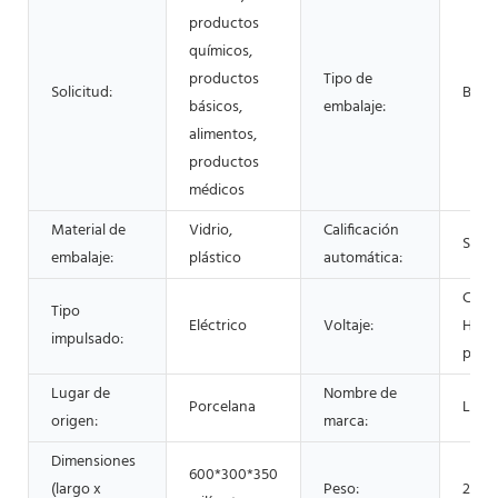
productos
químicos,
productos
Tipo de
Solicitud:
Botel
básicos,
embalaje:
alimentos,
productos
médicos
Material de
Vidrio,
Calificación
Semi
embalaje:
plástico
automática:
CA 22
Tipo
Eléctrico
Voltaje:
Hz (s
impulsado:
perso
Lugar de
Nombre de
Porcelana
LYSZ
origen:
marca:
Dimensiones
600*300*350
(largo x
Peso:
25 K