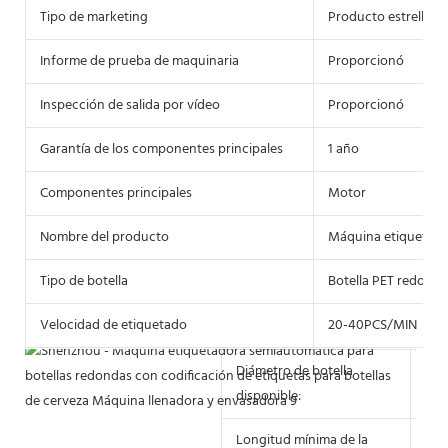
Tipo de marketing
Producto estrella 2
Informe de prueba de maquinaria
Proporcionó
Inspección de salida por vídeo
Proporcionó
Garantía de los componentes principales
1 año
Componentes principales
Motor
Nombre del producto
Máquina etiquetad
Tipo de botella
Botella PET redonda
Velocidad de etiquetado
20-40PCS/MIN
Diámetro de botella
10 
disponible:
Longitud mínima de la