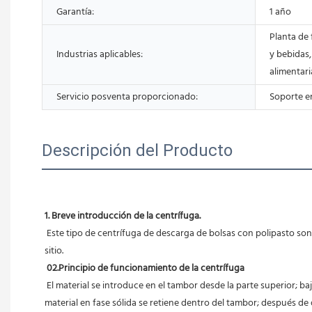
Garantía:
1 año
Planta de 
Industrias aplicables:
y bebidas,
alimentari
Servicio posventa proporcionado:
Soporte en
Descripción del Producto
1. Breve introducción de la centrífuga.
 Este tipo de centrífuga de descarga de bolsas con polipasto son equipos de filtrado con tarea de procedimiento de cierre hermético, funcionamiento intermitente y descarga de bolsas colgantes fuera del 
sitio.
02.Principio de funcionamiento de la centrífuga
 El material se introduce en el tambor desde la parte superior; bajo la acción de la fuerza centrífuga, la fase líquida pasa a través del medio filtrante y se descarga fuera de la máquina, mientras que el 
material en fase sólida se retiene dentro del tambor; después de q