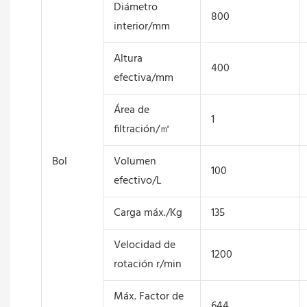
Diámetro
800
interior/mm
Altura
400
efectiva/mm
Área de
1
filtración/㎡
Bol
Volumen
100
efectivo/L
Carga máx./Kg
135
Velocidad de
1200
rotación r/min
Máx. Factor de
644