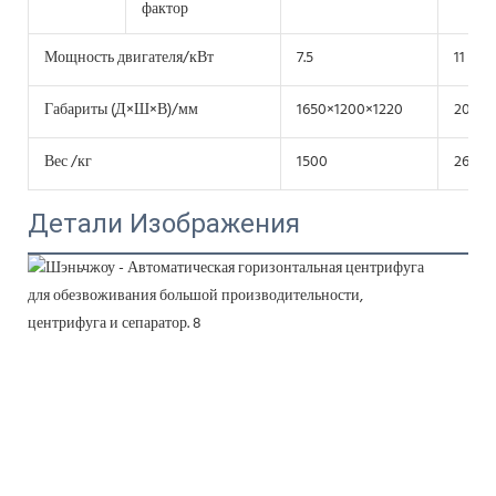
фактор
Мощность двигателя/кВт
7.5
11
Габариты (Д×Ш×В)/мм
1650×1200×1220
2000×
Вес /кг
1500
2600
Детали Изображения