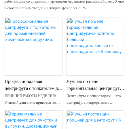
работающих со средними и крупными частицами размером более 50 мкм
и соотношением твердой и жидкой фаз более 30%.
Профессиональная
Лучшая по цене
центрифуга с толкателем для
горизонтальная центрифуга-
производителей химической
очиститель большой
ПРИНЦИП РАБОТЫ ИЗДЕЛИЯ:
Центрифуга с сепаратором — это
продукции.
производительности от
Главный двигатель приводит во
центрифуга непрерывного
производителя - Шэньчжоу
вращение внутреннюю и внешнюю
вращения с прерывистым режимом
чаши на полной скорости.
работы. Она может быть как с
Материалы непрерывно подаются
автоматическим, так и с ручным