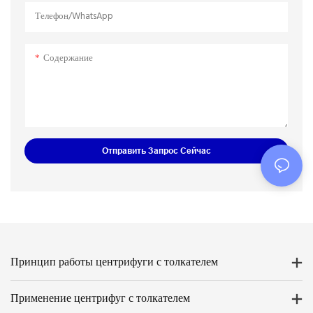
можете приобрести его в больших
превосходную стабильность. Они
Телефон/WhatsApp
количествах.
обладают множеством
преимуществ, которые принесут
большую пользу клиентам.
Содержание
Отправить Запрос Сейчас
Принцип работы центрифуги с толкателем
Применение центрифуг с толкателем