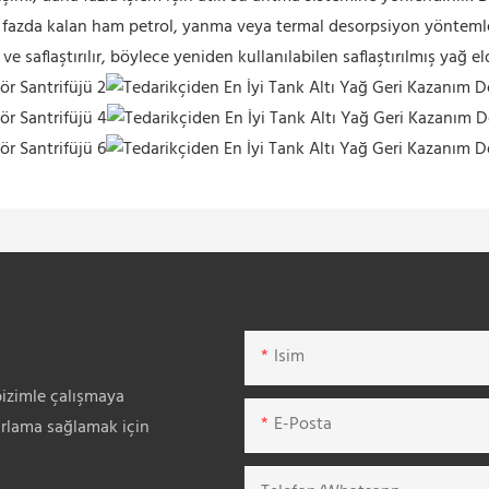
katı fazda kalan ham petrol, yanma veya termal desorpsiyon yöntemle
 ve saflaştırılır, böylece yeniden kullanılabilen saflaştırılmış yağ eld
Isim
bizimle çalışmaya
E-Posta
arlama sağlamak için