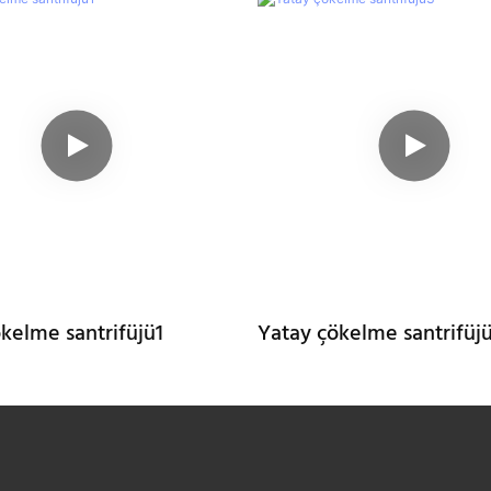
kelme santrifüjü1
Yatay çökelme santrifüj