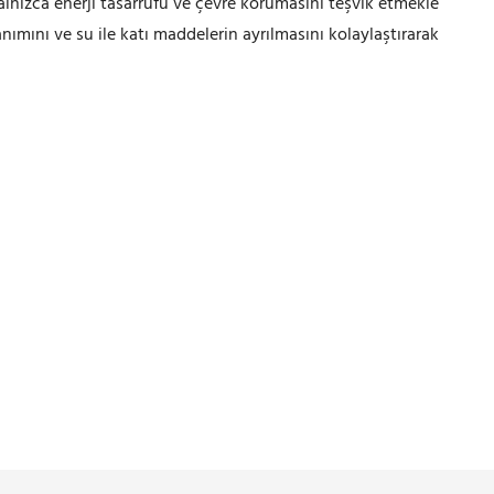
alnızca enerji tasarrufu ve çevre korumasını teşvik etmekle
mını ve su ile katı maddelerin ayrılmasını kolaylaştırarak