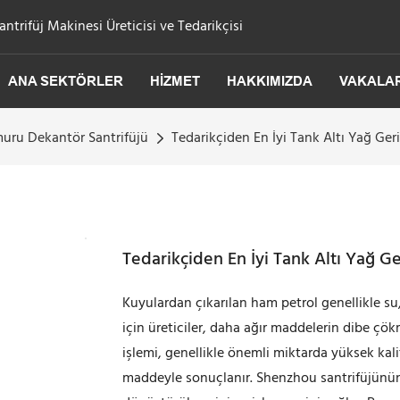
trifüj Makinesi Üreticisi ve Tedarikçisi
ANA SEKTÖRLER
HIZMET
HAKKIMIZDA
VAKALA
uru Dekantör Santrifüjü
Tedarikçiden En İyi Tank Altı Yağ Ge
Tedarikçiden En İyi Tank Altı Yağ G
Kuyulardan çıkarılan ham petrol genellikle su, 
için üreticiler, daha ağır maddelerin dibe çö
işlemi, genellikle önemli miktarda yüksek kalit
maddeyle sonuçlanır. Shenzhou santrifüjünün 