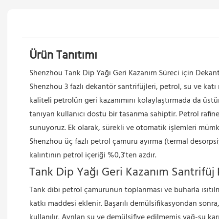
Ürün Tanıtımı
Shenzhou Tank Dip Yağı Geri Kazanım Süreci için Dekant
Shenzhou 3 fazlı dekantör santrifüjleri, petrol, su ve katı
kaliteli petrolün geri kazanımını kolaylaştırmada da üst
tanıyan kullanıcı dostu bir tasarıma sahiptir. Petrol ra
sunuyoruz. Ek olarak, sürekli ve otomatik işlemleri mümkü
Shenzhou üç fazlı petrol çamuru ayırma (termal desorpsiyon
kalıntının petrol içeriği %0,3'ten azdır.
Tank Dip Yağı Geri Kazanım Santrifüj
Tank dibi petrol çamurunun toplanması ve buharla ısıtıl
katkı maddesi eklenir. Başarılı demülsifikasyondan sonra,
kullanılır. Ayrılan su ve demülsifiye edilmemiş yağ-su karı