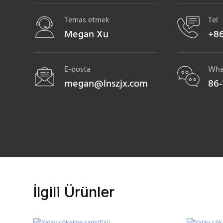
Temas etmek
Tel
Megan Xu
+86
E-posta
Wha
megan@lnszjx.com
86-
İlgili Ürünler