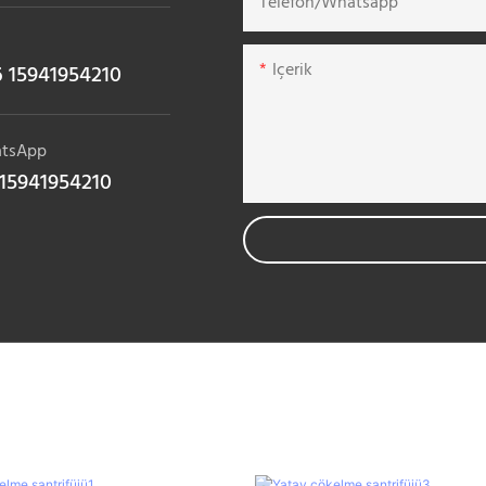
Telefon/whatsapp
Içerik
 15941954210
tsApp
15941954210