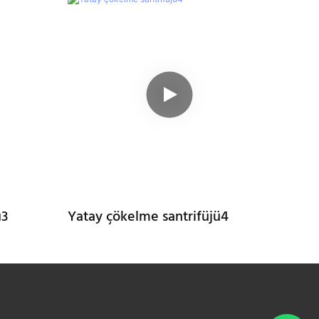
ü3
Yatay çökelme santrifüjü4