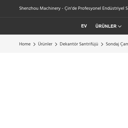
Shenzhou Machinery - Çin'de Profesyonel Endüstriyel San
EV
ÜRÜNLER
Home
Ürünler
Dekantör Santrifüjü
Sondaj Çam