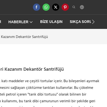
R
BIZE ULAŞIN
SIKÇA SORULAN SO
HABERLER
ri Kazanım Dekantör Santrifüjü
eri Kazanım Dekantör Santrifüjü
katı maddeler ve çeşitli tortular içerir. Bu bileşenleri ayırmak
kmesini sağlayan çöktürme tankları kullanırlar. Bu çökelme
eli petrol içeren "tank dibi tortusu" olarak bilinen bir
kullanımı, bu tank dibi çamurunun verimli bir şekilde geri