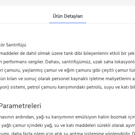
Ürün Detayları
ör Santrifüjü
 maddeler de dahil olmak üzere tank dibi bileşenlerini etkili bir şe
ün performans sergiler. Dahası, santrifüjümüz, uzak saha lokasyon
fineri çamuru, yaşlanmış çamur ve eğim çamuru gibi çeşitli çamur t
n kılan ve sonuç olarak personel kaynaklı işletme maliyetlerini a
) sistemi, petrol çamuru karışımındaki petrolü, suyu ve katı bileşe
 Parametreleri
masının ardından, yağ-su karışımının emülsiyon halini bozmak için
 yağlı çamur içindeki yağ, su ve katı maddeleri sürekli olarak ayır
şımı, daha fazla işlem için atık su arıtma sistemine yönlendirilir. 