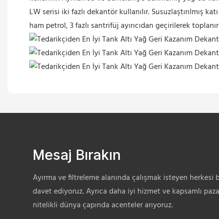
LW serisi iki fazlı dekantör kullanılır. Susuzlaştırılmış 
ham petrol, 3 fazlı santrifüj ayırıcıdan geçirilerek toplanır
Mesaj Bırakın
Ayırma ve filtreleme alanında çalışmak isteyen herkesi 
davet ediyoruz. Ayrıca daha iyi hizmet ve kapsamlı paz
nitelikli dünya çapında acenteler arıyoruz.