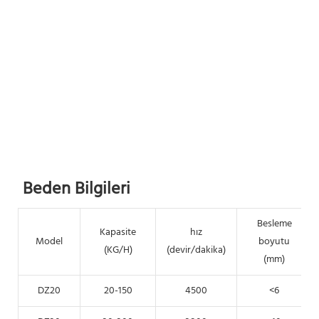
Beden Bilgileri
Besleme
Kapasite
hız
Model
boyutu
(KG/H)
(devir/dakika)
(mm)
DZ20
20-150
4500
<6