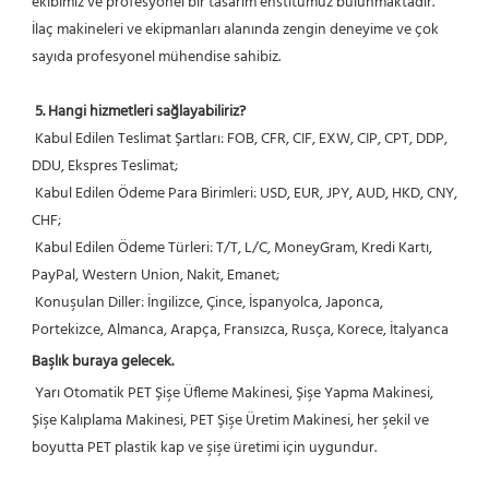
ekibimiz ve profesyonel bir tasarım enstitümüz bulunmaktadır. 
İlaç makineleri ve ekipmanları alanında zengin deneyime ve çok 
sayıda profesyonel mühendise sahibiz.
5. Hangi hizmetleri sağlayabiliriz?
 Kabul Edilen Teslimat Şartları: FOB, CFR, CIF, EXW, CIP, CPT, DDP, 
DDU, Ekspres Teslimat;
 Kabul Edilen Ödeme Para Birimleri: USD, EUR, JPY, AUD, HKD, CNY, 
CHF;
 Kabul Edilen Ödeme Türleri: T/T, L/C, MoneyGram, Kredi Kartı, 
PayPal, Western Union, Nakit, Emanet;
 Konuşulan Diller: İngilizce, Çince, İspanyolca, Japonca, 
Portekizce, Almanca, Arapça, Fransızca, Rusça, Korece, İtalyanca 
Başlık buraya gelecek.
 Yarı Otomatik PET Şişe Üfleme Makinesi, Şişe Yapma Makinesi, 
Şişe Kalıplama Makinesi, PET Şişe Üretim Makinesi, her şekil ve 
boyutta PET plastik kap ve şişe üretimi için uygundur.