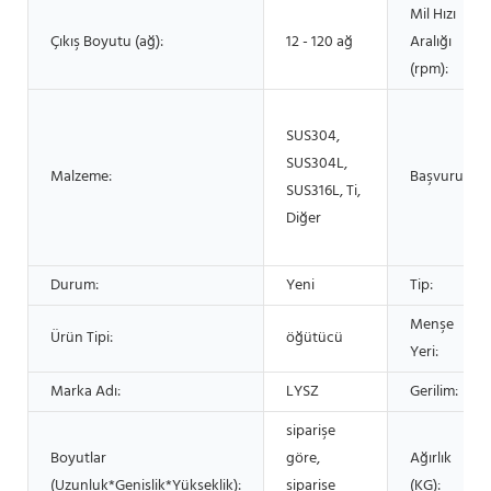
Mil Hızı
Çıkış Boyutu (ağ):
12 - 120 ağ
Aralığı
(rpm):
SUS304,
SUS304L,
Malzeme:
Başvuru:
SUS316L, Ti,
Diğer
Durum:
Yeni
Tip:
Menşe
Ürün Tipi:
öğütücü
Yeri:
Marka Adı:
LYSZ
Gerilim:
siparişe
Boyutlar
göre,
Ağırlık
(Uzunluk*Genişlik*Yükseklik):
siparişe
(KG):