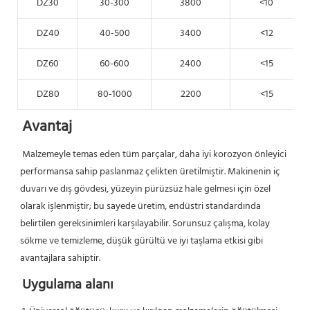
DZ30
30-300
3800
<10
DZ40
40-500
3400
<12
DZ60
60-600
2400
<15
DZ80
80-1000
2200
<15
Avantaj
Malzemeyle temas eden tüm parçalar, daha iyi korozyon önleyici 
performansa sahip paslanmaz çelikten üretilmiştir. Makinenin iç 
duvarı ve dış gövdesi, yüzeyin pürüzsüz hale gelmesi için özel 
olarak işlenmiştir; bu sayede üretim, endüstri standardında 
belirtilen gereksinimleri karşılayabilir. Sorunsuz çalışma, kolay 
sökme ve temizleme, düşük gürültü ve iyi taşlama etkisi gibi 
avantajlara sahiptir.
Uygulama alanı