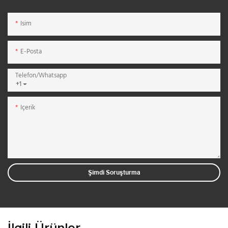
Isim
E-Posta
Telefon/whatsapp
+1
Içerik
Şimdi Soruşturma
İlgili Ürünler