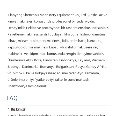
 Liaoyang Shenzhou Machinery Equipment Co., Ltd, Çin'de ilaç ve 
kimya makineleri konusunda profesyonel bir tedarikçidir. 
Deneyimli bir ekibe ve profesyonel bir tasarım enstitüsüne sahibiz. 
Paketleme makinesi, santrifüj, düşen film buharlaştırıcı, damıtma 
cihazı, mikser, tablet pres makinesi, fitil üretim hattı, kurutucu, 
kapsül doldurma makinesi, kapsül vb. dahil olmak üzere ilaç 
makineleri ve ekipmanları konusunda zengin deneyime sahibiz. 
Ürünlerimiz ABD, Kore, Hindistan, Endonezya, Tayland, Vietnam, 
Japonya, Danimarka, Romanya, Bulgaristan, Rusya, Güney Afrika 
vb. birçok ülke ve bölgeye ihraç edilmektedir. Aynı zamanda, 
ürünlerimiz en iyi fiyatlar ve iyi kalite ile sunulmaktadır. 
Shenzhou'ya hoş geldiniz! 
FAQ
1. Biz kimiz?