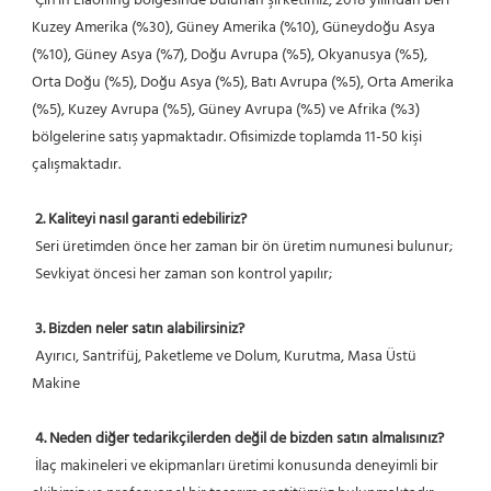
 Çin'in Liaoning bölgesinde bulunan şirketimiz, 2018 yılından beri 
Kuzey Amerika (%30), Güney Amerika (%10), Güneydoğu Asya 
(%10), Güney Asya (%7), Doğu Avrupa (%5), Okyanusya (%5), 
Orta Doğu (%5), Doğu Asya (%5), Batı Avrupa (%5), Orta Amerika 
(%5), Kuzey Avrupa (%5), Güney Avrupa (%5) ve Afrika (%3) 
bölgelerine satış yapmaktadır. Ofisimizde toplamda 11-50 kişi 
çalışmaktadır.
2. Kaliteyi nasıl garanti edebiliriz?
 Seri üretimden önce her zaman bir ön üretim numunesi bulunur;
 Sevkiyat öncesi her zaman son kontrol yapılır;
3. Bizden neler satın alabilirsiniz?
 Ayırıcı, Santrifüj, Paketleme ve Dolum, Kurutma, Masa Üstü 
Makine
4. Neden diğer tedarikçilerden değil de bizden satın almalısınız?
 İlaç makineleri ve ekipmanları üretimi konusunda deneyimli bir 