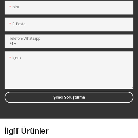
Isim
E-Posta
Telefon/whatsapp
+1
Içerik
Şimdi Soruşturma
İlgili Ürünler