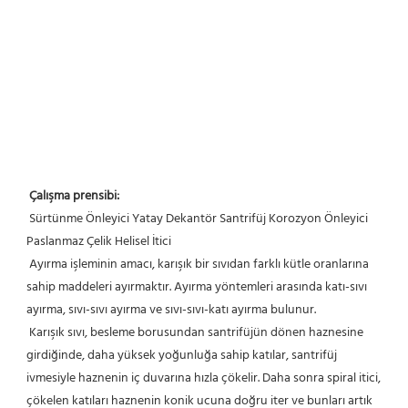
Çalışma prensibi:
Sürtünme Önleyici Yatay Dekantör Santrifüj Korozyon Önleyici 
Paslanmaz Çelik Helisel İtici
Ayırma işleminin amacı, karışık bir sıvıdan farklı kütle oranlarına 
sahip maddeleri ayırmaktır. Ayırma yöntemleri arasında katı-sıvı 
ayırma, sıvı-sıvı ayırma ve sıvı-sıvı-katı ayırma bulunur.
 Karışık sıvı, besleme borusundan santrifüjün dönen haznesine 
girdiğinde, daha yüksek yoğunluğa sahip katılar, santrifüj 
ivmesiyle haznenin iç duvarına hızla çökelir. Daha sonra spiral itici, 
çökelen katıları haznenin konik ucuna doğru iter ve bunları artık 