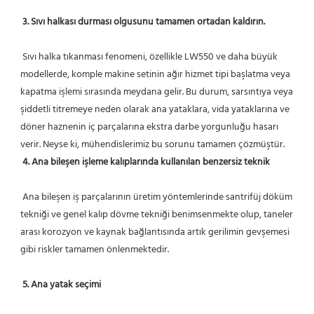
3. Sıvı halkası durması olgusunu tamamen ortadan kaldırın.
 Sıvı halka tıkanması fenomeni, özellikle LW550 ve daha büyük 
modellerde, komple makine setinin ağır hizmet tipi başlatma veya 
kapatma işlemi sırasında meydana gelir. Bu durum, sarsıntıya veya 
şiddetli titremeye neden olarak ana yataklara, vida yataklarına ve 
döner haznenin iç parçalarına ekstra darbe yorgunluğu hasarı 
verir. Neyse ki, mühendislerimiz bu sorunu tamamen çözmüştür.
4. Ana bileşen işleme kalıplarında kullanılan benzersiz teknik
 Ana bileşen iş parçalarının üretim yöntemlerinde santrifüj döküm 
tekniği ve genel kalıp dövme tekniği benimsenmekte olup, taneler 
arası korozyon ve kaynak bağlantısında artık gerilimin gevşemesi 
gibi riskler tamamen önlenmektedir.
5. Ana yatak seçimi