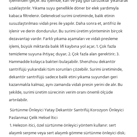
işleminden geçer. Bu işlemde, kan ve yağ gibi safsızlıklar yıkanarak 
uzaklaştırılır. Yıkama suyu genellikle döner bir elek yardımıyla 
kabaca filtrelenir. Geleneksel surimi üretiminde, balık etinin 
susuzlaştırılması vidalı pres ile yapılır. Daha sonra et, antifriz ile 
işlenir ve derin dondurulur. Bu surimi üretim yönteminin birçok 
dezavantajı vardır: Farklı yıkama aşamaları ve vidalı presleme 
işlemi, büyük miktarda balık lifi kaybına yol açar; 1. Çok fazla 
temizleme suyuna ihtiyaç duyar; 2. Çok fazla alan gerektirir; 3. 
Hammadde kolayca bakteri bulaşabilir. Shenzhou dekantör 
santrifüjü yukarıdaki tüm sorunları çözebilir. Surimi üretiminde, 
dekantör santrifüjü sadece balık etini yıkama suyundan geri 
kazanmakla kalmaz, aynı zamanda vidalı presin yerini de alır. Bu 
şekilde, surimi üretim sürecinin verim oranı önemli ölçüde 
artırılabilir.
Sürtünme Önleyici Yatay Dekantör Santrifüj Korozyon Önleyici 
Paslanmaz Çelik Helisel İtici
1. Helezon itici, özel sürtünme önleyici yöntem kullanır: sert 
alaşımlı serpme veya sert alaşımlı gömme sürtünme önleyici disk; 