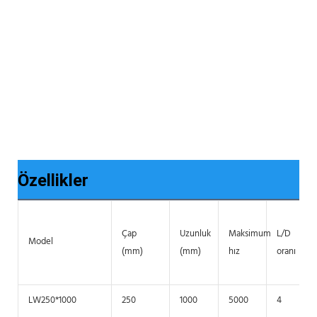
Özellikler
Çap
Uzunluk
Maksimum
L/D
Model
(mm)
(mm)
hız
oranı
LW250*1000
250
1000
5000
4