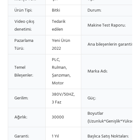
Ürün Tipi:
Bitki
Durum:
Video çıkış
Tedarik
Makine Test Raporu:
denetimi:
edilen
Pazarlama
Yeni Ürün
Ana bileşenlerin garantisi:
Türü:
2022
PLC,
Temel
Rulman,
Marka Adı:
Bileşenler:
Şanzıman,
Motor
380V/50HZ,
Gerilim:
Güç:
3 Faz
Boyutlar
Ağırlık:
30000
(Uzunluk*Genişlik*Yükseklik)
Garanti:
1 Yıl
Başlıca Satış Noktaları: