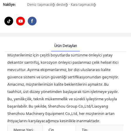
Nakliye:
Deniz taşımacılığı desteği · Kara taşımacılığı
Ürün Detayları
Müşterilerimiz için çeşitli boyutlarda sürtünme önleyici yatay
dekantör santrifüj, korozyon önleyici paslanmaz çelik helisel itici
mevcuttur. Ayırma ekipmanlarımız, bir dizi uluslararası kalite
güvence sistemi ve ürün güvenliği sertifikasyonundan geçmiştir.
Amacımız, müşterilerimizin kalite beklentilerini aşmaktır. Bu
taahhüt, üst düzey yönetimden başlayarak tüm işletmeye yayılır.
Bu, yenilikçilik, teknik mükemmellik ve sürekli iyileştirme yoluyla
başarılabilir. Bu şekilde, Shenzhou Group Co.,Ltd/Liaoyang
Shenzhou Machinery Equipment Co.,Ltd, her müşterinin artan
ihtiyaçlarını karşılayacağımıza kesinlikle inanmaktadır.
Menşe Yeri:
Çin
Tip: