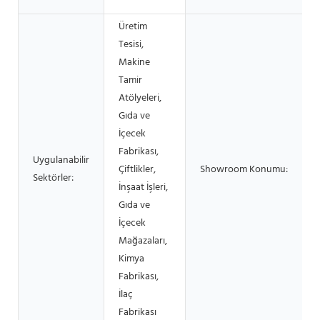
Üretim
Tesisi,
Makine
Tamir
Atölyeleri,
Gıda ve
İçecek
Fabrikası,
Uygulanabilir
Çiftlikler,
Showroom Konumu:
Sektörler:
İnşaat İşleri,
Gıda ve
İçecek
Mağazaları,
Kimya
Fabrikası,
İlaç
Fabrikası