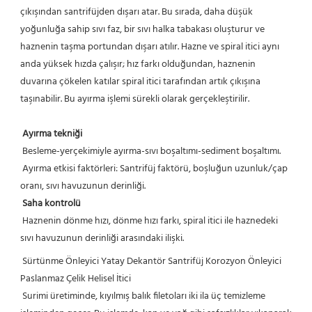
çıkışından santrifüjden dışarı atar. Bu sırada, daha düşük 
yoğunluğa sahip sıvı faz, bir sıvı halka tabakası oluşturur ve 
haznenin taşma portundan dışarı atılır. Hazne ve spiral itici aynı 
anda yüksek hızda çalışır; hız farkı olduğundan, haznenin 
duvarına çökelen katılar spiral itici tarafından artık çıkışına 
taşınabilir. Bu ayırma işlemi sürekli olarak gerçekleştirilir.
Ayırma tekniği
 Besleme-yerçekimiyle ayırma-sıvı boşaltımı-sediment boşaltımı.
 Ayırma etkisi faktörleri: Santrifüj faktörü, boşluğun uzunluk/çap 
oranı, sıvı havuzunun derinliği.
Saha kontrolü
 Haznenin dönme hızı, dönme hızı farkı, spiral itici ile haznedeki 
sıvı havuzunun derinliği arasındaki ilişki.
Sürtünme Önleyici Yatay Dekantör Santrifüj Korozyon Önleyici 
Paslanmaz Çelik Helisel İtici
Surimi üretiminde, kıyılmış balık filetoları iki ila üç temizleme 