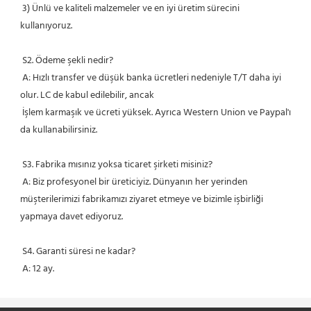
 3) Ünlü ve kaliteli malzemeler ve en iyi üretim sürecini 
kullanıyoruz.
 S2. Ödeme şekli nedir?
 A: Hızlı transfer ve düşük banka ücretleri nedeniyle T/T daha iyi 
olur. LC de kabul edilebilir, ancak
 İşlem karmaşık ve ücreti yüksek. Ayrıca Western Union ve Paypal'ı 
da kullanabilirsiniz.
 S3. Fabrika mısınız yoksa ticaret şirketi misiniz?
 A: Biz profesyonel bir üreticiyiz. Dünyanın her yerinden 
müşterilerimizi fabrikamızı ziyaret etmeye ve bizimle işbirliği 
yapmaya davet ediyoruz.
 S4. Garanti süresi ne kadar?
 A: 12 ay.