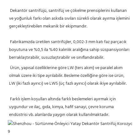
Dekantör santrifüjü, santrifüj ve çökelme prensiplerini kullanan 
ve yoğunluk farkı olan askıda sıvıları sürekli olarak ayırma işlemini 
gerçekleştirebilen mekanik bir ekipmandır.
 Fabrikamızda üretilen santrifüjler, 0,002-3 mm katı faz parçacık 
boyutuna ve %0,5 ila %40 kalınlık aralığına sahip süspansiyonları 
berraklaştırabilir, susuzlaştırabilir ve sınıflandırabilir.
Ürün, yapısal özelliklerine göre LW (ters akım) ve paralel akım 
olmak üzere iki tipe ayrılabilir. Besleme özelliğine göre ise ürün, 
LW (iki fazlı ayırıcı) ve LWS (üç fazlı ayırıcı) olarak ikiye ayrılabilir.
 Farklı işlem koşulları altında farklı beslemeleri ayırmak için 
uygundur ve ilaç, gıda, kimya, hafif sanayi, çevre koruma 
endüstrisi vb. alanlarda yaygın olarak kullanılmaktadır.