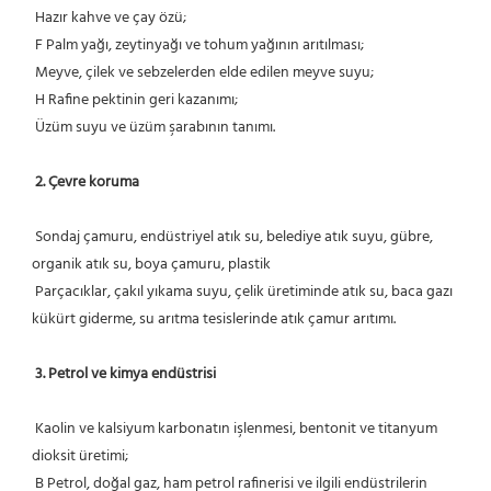
 Hazır kahve ve çay özü;
 F Palm yağı, zeytinyağı ve tohum yağının arıtılması;
 Meyve, çilek ve sebzelerden elde edilen meyve suyu;
 H Rafine pektinin geri kazanımı;
 Üzüm suyu ve üzüm şarabının tanımı.
2. Çevre koruma
 Sondaj çamuru, endüstriyel atık su, belediye atık suyu, gübre, 
organik atık su, boya çamuru, plastik
 Parçacıklar, çakıl yıkama suyu, çelik üretiminde atık su, baca gazı 
kükürt giderme, su arıtma tesislerinde atık çamur arıtımı.
3. Petrol ve kimya endüstrisi
 Kaolin ve kalsiyum karbonatın işlenmesi, bentonit ve titanyum 
dioksit üretimi;
 B Petrol, doğal gaz, ham petrol rafinerisi ve ilgili endüstrilerin 