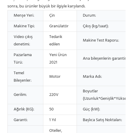
sonra, bu ürünler büyük bir ilgiyle karşılandı.
Menşe Yeri:
Çin
Durum:
Makine Tipi:
Granülatör
Çıkış (kg/saat):
Video çıkış
Tedarik
Makine Test Raporu:
denetimi:
edilen
Pazarlama
Yeni Ürün
Ana bileşenlerin garantisi:
Türü:
2021
Temel
Motor
Marka Adı:
Bileşenler:
Boyutlar
Gerilim:
220V
(Uzunluk*Genişlik*Yükseklik)
Ağırlık (KG):
50
Güç (kW):
Garanti:
1 Yıl
Başlıca Satış Noktaları:
Oteller,