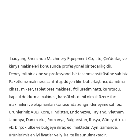
 Liaoyang Shenzhou Machinery Equipment Co., Ltd, Çin'de ilaç ve 
kimya makineleri konusunda profesyonel bir tedarikçidir. 
Deneyimli bir ekibe ve profesyonel bir tasarım enstitüsüne sahibiz. 
Paketleme makinesi, santrifüj, düşen film buharlaştırıcı, damıtma 
cihazı, mikser, tablet pres makinesi, fitil üretim hattı, kurutucu, 
kapsül doldurma makinesi, kapsül vb. dahil olmak üzere ilaç 
makineleri ve ekipmanları konusunda zengin deneyime sahibiz. 
Ürünlerimiz ABD, Kore, Hindistan, Endonezya, Tayland, Vietnam, 
Japonya, Danimarka, Romanya, Bulgaristan, Rusya, Güney Afrika 
vb. birçok ülke ve bölgeye ihraç edilmektedir. Aynı zamanda, 
ürünlerimiz en iyi fiyatlar ve iyi kalite ile sunulmaktadır. 