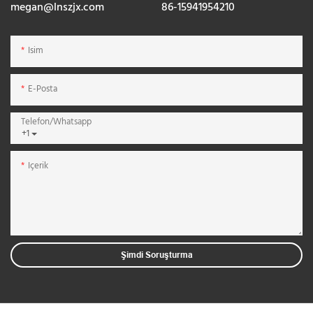
megan@lnszjx.com
86-15941954210
Isim
E-Posta
Telefon/whatsapp
+1
Içerik
Şimdi Soruşturma