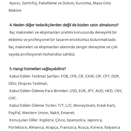
 Ayırıcı, Santrifüj, Paketleme ve Dolum, Kurutma, Masa Üstü 
Makine
4. Neden diğer tedarikçilerden değil de bizden satın almalısınız?
 İlaç makineleri ve ekipmanları üretimi konusunda deneyimli bir 
ekibimiz ve profesyonel bir tasarım enstitümüz bulunmaktadır. 
İlaç makineleri ve ekipmanları alanında zengin deneyime ve çok 
sayıda profesyonel mühendise sahibiz.
5. Hangi hizmetleri sağlayabiliriz?
 Kabul Edilen Teslimat Şartları: FOB, CFR, CIF, EXW, CIP, CPT, DDP, 
DDU, Ekspres Teslimat;
 Kabul Edilen Ödeme Para Birimleri: USD, EUR, JPY, AUD, HKD, CNY, 
CHF;
 Kabul Edilen Ödeme Türleri: T/T, L/C, MoneyGram, Kredi Kartı, 
PayPal, Western Union, Nakit, Emanet;
 Konuşulan Diller: İngilizce, Çince, İspanyolca, Japonca, 
Portekizce, Almanca, Arapça, Fransızca, Rusça, Korece, İtalyanca