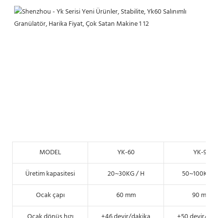
MODEL
YK-60
YK-90
Üretim kapasitesi
20~30KG / H
50~100KG /
Ocak çapı
60 mm
90 mm
Ocak dönüş hızı
±46 devir/dakika
±50 devir/dak