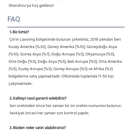
Shenzhou'ya hoş geldiniz! 
FAQ
1. Biz kimiz?
 Çin'in Liaoning bölgesinde bulunan şirketimiz, 2018 yılından beri 
Kuzey Amerika (%30), Güney Amerika (%10), Güneydoğu Asya 
(%10), Güney Asya (%7), Doğu Avrupa (%5), Okyanusya (%5), 
Orta Doğu (%5), Doğu Asya (%5), Batı Avrupa (%5), Orta Amerika 
(%5), Kuzey Avrupa (%5), Güney Avrupa (%5) ve Afrika (%3) 
bölgelerine satış yapmaktadır. Ofisimizde toplamda 11-50 kişi 
çalışmaktadır.
2. Kaliteyi nasıl garanti edebiliriz?
 Seri üretimden önce her zaman bir ön üretim numunesi bulunur;
 Sevkiyat öncesi her zaman son kontrol yapılır;
3. Bizden neler satın alabilirsiniz?