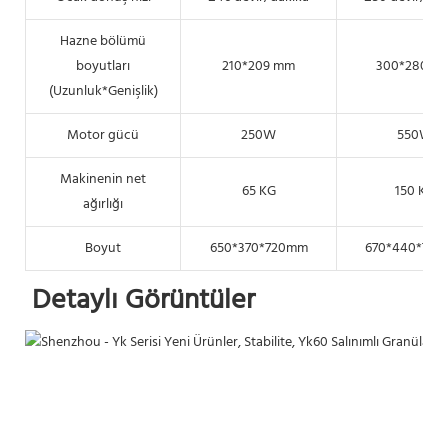
Hazne bölümü
boyutları
210*209 mm
300*280 m
(Uzunluk*Genişlik)
Motor gücü
250W
550W
Makinenin net
65 KG
150 KG
ağırlığı
Boyut
650*370*720mm
670*440*79
Detaylı Görüntüler