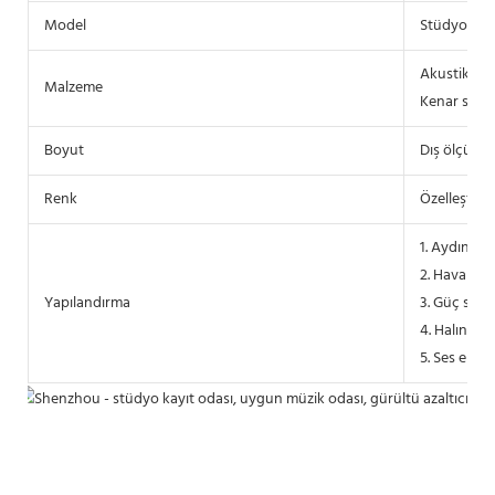
Model
Stüdyo 1.2*
Akustik pan
Malzeme
Kenar süsl
Boyut
Dış ölçüler:
Renk
Özelleştirm
1. Aydınlat
2. Havaland
Yapılandırma
3. Güç siste
4. Halının 
5. Ses emic