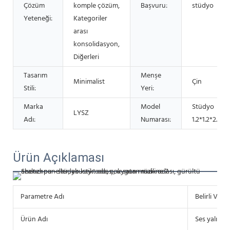
Çözüm
komple çözüm,
Başvuru:
stüdyo
Yeteneği:
Kategoriler
arası
konsolidasyon,
Diğerleri
Tasarım
Menşe
Minimalist
Çin
Stili:
Yeri:
Marka
Model
Stüdyo
LYSZ
Adı:
Numarası:
1.2*1.2*2.1m
Ürün Açıklaması
Parametre Adı
Belirli Veril
Ürün Adı
Ses yalıtıml