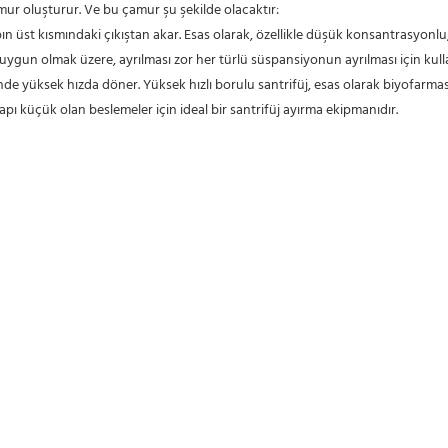
mur oluşturur. Ve bu çamur şu şekilde olacaktır:
n uygun olmak üzere, ayrılması zor her türlü süspansiyonun ayrılması için kull
ünde yüksek hızda döner. Yüksek hızlı borulu santrifüj, esas olarak biyofarmasöt
 çapı küçük olan beslemeler için ideal bir santrifüj ayırma ekipmanıdır.