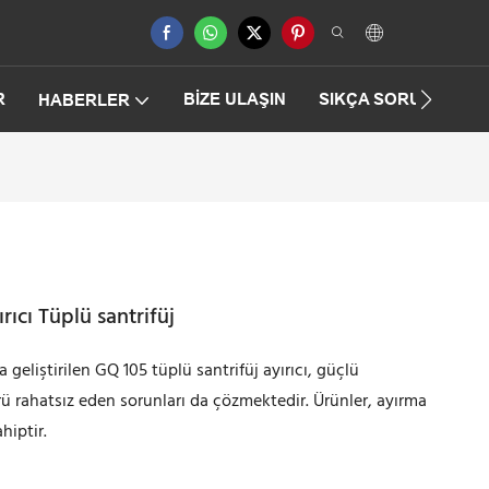
R
BIZE ULAŞIN
SIKÇA SORULAN SO
HABERLER
rıcı Tüplü santrifüj
 geliştirilen GQ 105 tüplü santrifüj ayırıcı, güçlü
rü rahatsız eden sorunları da çözmektedir. Ürünler, ayırma
hiptir.