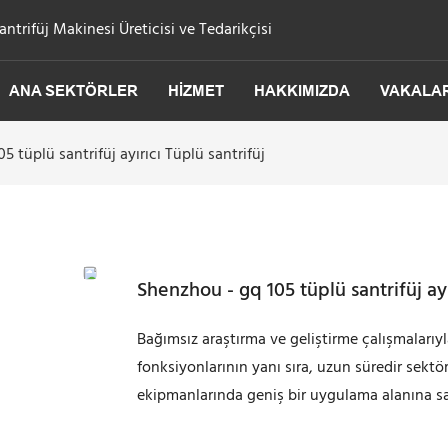
trifüj Makinesi Üreticisi ve Tedarikçisi
ANA SEKTÖRLER
HIZMET
HAKKIMIZDA
VAKALA
5 tüplü santrifüj ayırıcı Tüplü santrifüj
Shenzhou - gq 105 tüplü santrifüj ayı
Bağımsız araştırma ve geliştirme çalışmalarıyla
fonksiyonlarının yanı sıra, uzun süredir sektö
ekipmanlarında geniş bir uygulama alanına sa