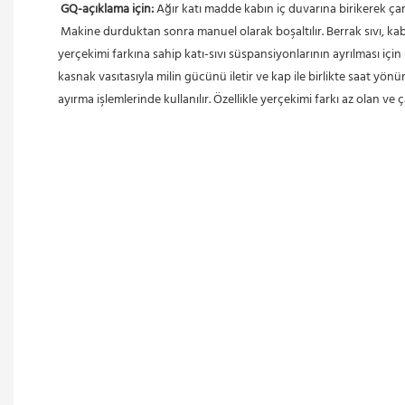
GQ-açıklama için:
 Ağır katı madde kabın iç duvarına birikerek ça
 Makine durduktan sonra manuel olarak boşaltılır. Berrak sıvı, kabın üst kısmındaki çıkıştan akar. Esas olarak, özellikle düşük konsantrasyonlu, yüksek viskoziteli, ince parçacıklı ve iki fazın çok küçük 
yerçekimi farkına sahip katı-sıvı süspansiyonlarının ayrılması içi
kasnak vasıtasıyla milin gücünü iletir ve kap ile birlikte saat yön
ayırma işlemlerinde kullanılır. Özellikle yerçekimi farkı az olan ve