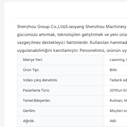
Shenzhou Group Co.,Ltd/Liaoyang Shenzhou Machinery Eq
gücümüzü artırmak, teknolojileri geliştirmek ve yeni ürün
vazgeçilmez destekleyici faktörlerdir. Kullanılan hammadd
uygulanabilirliğini kanıtlamıştır. Personelimiz, ürünün uy
Menşe Yeri:
Liaoning, 
Ürün Tipi:
Bitki
Video çıkış denetimi:
Tedarik ed
Pazarlama Türü:
2019'un E
Temel Bileşenler:
Rulman, 
Gerilim:
Müşteri od
Ağırlık:
460