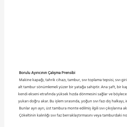
Borulu Ayırıcının Çalışma Prensibi
 Makine kapağı, tahrik cihazı, tambur, sıvı toplama tepsisi, sıvı girişi ve yatak yuvasından oluşan bu yüksek çalışma hızına sahip ayırıcı, çökelme ayırıcısı sınıfına aittir. Üst tambur esnek bir şafttan oluşurken, 
alt tambur sönümlemeli yüzer bir yatağa sahiptir. Ana şaft, bir ka
kendi ekseni etrafında yüksek hızda dönmesini sağlar ve böylece 
yukarı doğru akar. Bu işlem sırasında, yoğun sıvı fazı dış halkayı, in
 Bunlar ayrı ayrı, üst tambura monte edilmiş ilgili sıvı çıkışlarına ak
 Çökeltinin kalınlığı sıvı faz berraklaştırmasını veya tamburdaki 