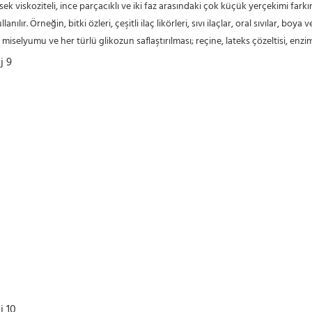
sek viskoziteli, ince parçacıklı ve iki faz arasındaki çok küçük yerçekimi fark
r. Örneğin, bitki özleri, çeşitli ilaç likörleri, sıvı ilaçlar, oral sıvılar, boya v
miselyumu ve her türlü glikozun saflaştırılması; reçine, lateks çözeltisi, enzim 