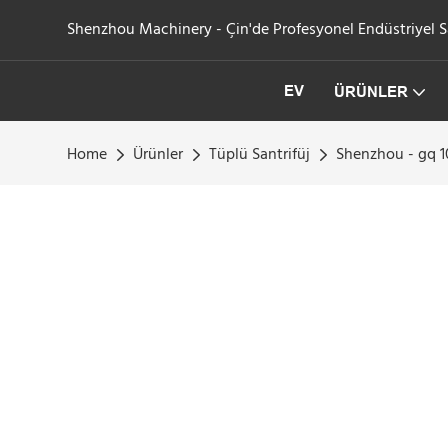
Shenzhou Machinery - Çin'de Profesyonel Endüstriyel San
EV
ÜRÜNLER
Home
Ürünler
Tüplü Santrifüj
Shenzhou - gq 10