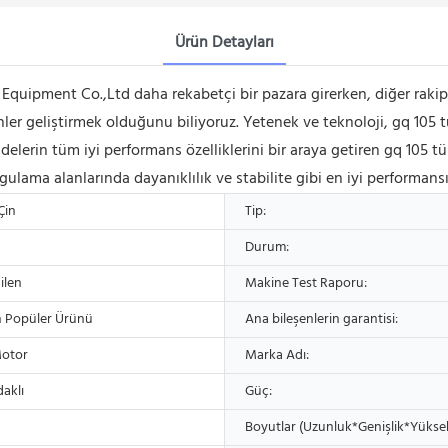
Ürün Detayları
uipment Co.,Ltd daha rekabetçi bir pazara girerken, diğer raki
ler geliştirmek olduğunu biliyoruz. Yetenek ve teknoloji, gq 105 tü
elerin tüm iyi performans özelliklerini bir araya getiren gq 105 tü
gulama alanlarında dayanıklılık ve stabilite gibi en iyi performansı
Çin
Tip:
Durum:
ilen
Makine Test Raporu:
n Popüler Ürünü
Ana bileşenlerin garantisi:
Motor
Marka Adı:
aklı
Güç:
Boyutlar (Uzunluk*Genişlik*Yüksek