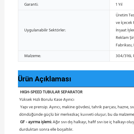
Garanti:
1 Yıl
Üretim Tes
ve İçecek F
Uygulanabilir Sektörler:
İnşaat İşl
Reklam Şir
Fabrikası,
Malzeme:
304/316L 
Ürün Açıklaması
HIGH-SPEED TUBULAR SEPARATOR
Yüksek Hızlı Borulu Kase Ayırıcı
 Yapı ve prensip: Ayırıcı, makine gövdesi, tahrik parçası, hazne, sıvı toplama tavası ve sıvı giriş yatağı vb. parçalardan oluşur. Malzeme, alttaki girişten hazneye püskürtülür ve hazne malzeme ile birlikte 
döndüğünde güçlü bir merkezkaç kuvveti oluşur; bu da malzemen
GF - ayırma işlemi:
 Ağır sıvı dış halkayı, hafif sıvı ise iç halkayı
durduktan sonra elle boşaltılır.