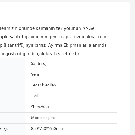
plerimizin önünde kalmanın tek yolunun Ar-Ge
plü santrifüj ayırıcının geniş çapta övgü alması için
plü santrifüj ayırıcımız, Ayırma Ekipmanları alanında
nı gösterdiğini birçok kez test etmiştir.
Santrifüj
Yeni
Tedarik edilen
1 Yıl
Shenzhou
Model seçimi
lik):
850*750*1650mm