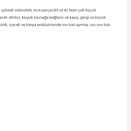
anılır. Motor, büyük kasnağa bağlanır ve kayış, gergi ve küçük 
ik, içecek ve kimya endüstrisinde sıvı-katı ayırma, sıvı-sıvı-katı 