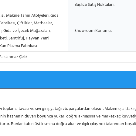
Başlıca Satış Noktaları:
isi, Makine Tamir Atölyeleri, Gıda
abrikası, Çiftlikler, Matbaalar,
eri, Gıda ve İçecek Mağazaları,
Showroom Konumu:
keti, Santrifüj, Hayvan Yemi
 Kan Plazma Fabrikası
Paslanmaz Çelik
in haznenin duvarı boyunca yukarı doğru akmasına ve merkezkaç kuvvetiyle 
 oluşturur. Bunlar kabın üst kısmına doğru akar ve ilgili çıkış noktalarından boş