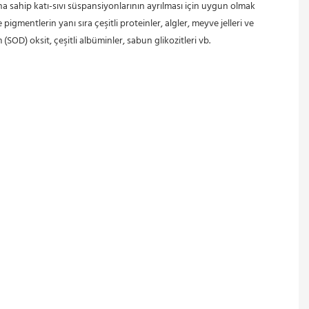
ına sahip katı-sıvı süspansiyonlarının ayrılması için uygun olmak 
e pigmentlerin yanı sıra çeşitli proteinler, algler, meyve jelleri ve 
(SOD) oksit, çeşitli albüminler, sabun glikozitleri vb.