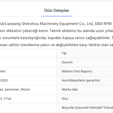
Ürün Detayları
 Ltd/Liaoyang Shenzhou Machinery Equipment Co., Ltd, 3300 RPM 
anların dikkatini çekeceği kesin. Teknik ekibimiz bu alanda uzun yı
ik sorunlarla karşılaştığında, kapıdan kapıya servis sağlayabilirl
an sektör trendlerine yakın ve değişikliklere karşı tetikte olan ta
Tip:
Durum:
ilen
Makine Test Raporu:
 2020
Ana bileşenlerin garantisi:
an, Şanzıman, Motor
Marka Adı:
, 3 Faz
Güç:
Boyutlar (Uzunluk*Genişlik*Yüksek