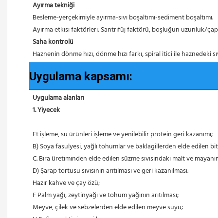
Ayırma tekniği
 Besleme-yerçekimiyle ayırma-sıvı boşaltımı-sediment boşaltımı.
 Ayırma etkisi faktörleri: Santrifüj faktörü, boşluğun uzunluk/çap
Saha kontrolü
 Haznenin dönme hızı, dönme hızı farkı, spiral itici ile haznedeki sı
Uygulama kapsamı:
Uygulama alanları
1. Yiyecek
 Et işleme, su ürünleri işleme ve yenilebilir protein geri kazanımı;
 B) Soya fasulyesi, yağlı tohumlar ve baklagillerden elde edilen bi
 C. Bira üretiminden elde edilen süzme sıvısındaki malt ve mayanı
 D) Şarap tortusu sıvısının arıtılması ve geri kazanılması;
 Hazır kahve ve çay özü;
 F Palm yağı, zeytinyağı ve tohum yağının arıtılması;
 Meyve, çilek ve sebzelerden elde edilen meyve suyu;