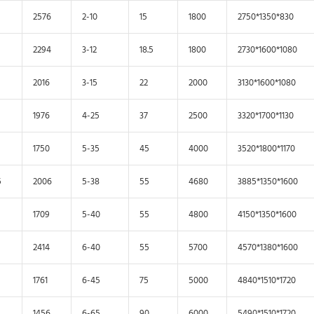
2576
2-10
15
1800
2750*1350*830
2294
3-12
18.5
1800
2730*1600*1080
2016
3-15
22
2000
3130*1600*1080
1976
4-25
37
2500
3320*1700*1130
1750
5-35
45
4000
3520*1800*1170
5
2006
5-38
55
4680
3885*1350*1600
1709
5-40
55
4800
4150*1350*1600
2414
6-40
55
5700
4570*1380*1600
1761
6-45
75
5000
4840*1510*1720
1456
6-65
90
6000
5490*1510*1720