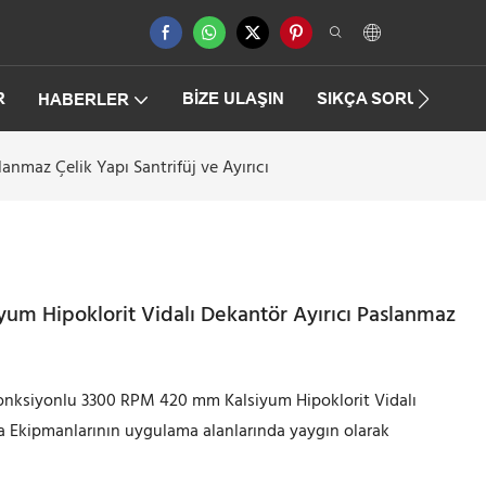
R
BIZE ULAŞIN
SIKÇA SORULAN SO
HABERLER
nmaz Çelik Yapı Santrifüj ve Ayırıcı
m Hipoklorit Vidalı Dekantör Ayırıcı Paslanmaz
 fonksiyonlu 3300 RPM 420 mm Kalsiyum Hipoklorit Vidalı
a Ekipmanlarının uygulama alanlarında yaygın olarak