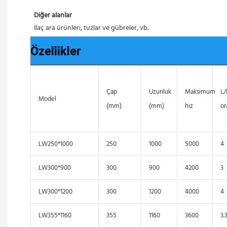
Diğer alanlar
 İlaç ara ürünleri, tuzlar ve gübreler, vb.
Özellikler
Çap
Uzunluk
Maksimum
L
Model
(mm)
(mm)
hız
or
LW250*1000
250
1000
5000
4
LW300*900
300
900
4200
3
LW300*1200
300
1200
4000
4
LW355*1160
355
1160
3600
3.