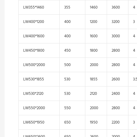
LW355*1460
355
1460
3600
4
LW400*1200
400
1200
3200
3
LW400*1600
400
1600
3000
4
LW450*1800
450
1800
2800
4
LW500*2000
500
2000
2800
4
LW530*1855
530
1855
2600
3.
LW530*2120
530
2120
2400
4
LW550*2000
550
2000
2800
4
LW650*1950
650
1950
2200
3
LW650*2600
650
2600
2000
4