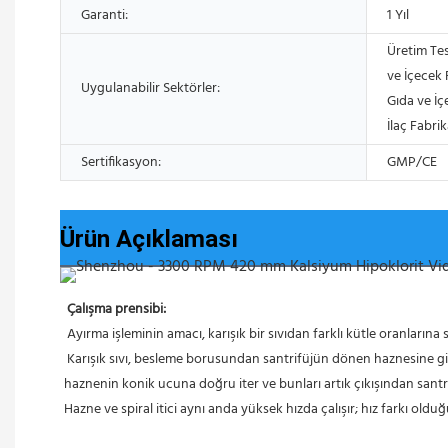
Garanti:
1 Yıl
Üretim Tes
ve İçecek F
Uygulanabilir Sektörler:
Gıda ve İç
İlaç Fabrik
Sertifikasyon:
GMP/CE
Ürün Açıklaması
Çalışma prensibi:
 Ayırma işleminin amacı, karışık bir sıvıdan farklı kütle oranlarına
 Karışık sıvı, besleme borusundan santrifüjün dönen haznesine girdiğinde, daha yüksek yoğunluğa sahip katılar, santrifüj ivmesiyle haznenin iç duvarına hızla çökelir. Daha sonra spiral itici, çökelen katıları 
haznenin konik ucuna doğru iter ve bunları artık çıkışından santrif
Hazne ve spiral itici aynı anda yüksek hızda çalışır; hız farkı olduğ