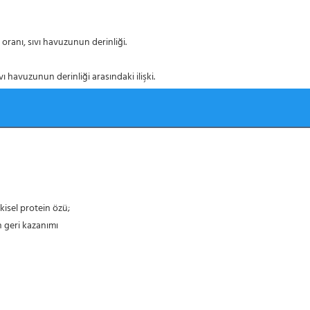
 oranı, sıvı havuzunun derinliği.
vı havuzunun derinliği arasındaki ilişki.
tkisel protein özü;
n geri kazanımı