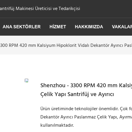
trifüj Makinesi Üreticisi ve Tedarikçisi
ANA SEKTÖRLER
HIZMET
HAKKIMIZDA
VAKALA
300 RPM 420 mm Kalsiyum Hipoklorit Vidalı Dekantör Ayırıcı Pasla
Shenzhou - 3300 RPM 420 mm Kalsiyu
Çelik Yapı Santrifüj ve Ayırıcı
Ürün üretiminde teknolojiler önemlidir. Çok
Dekantör Ayırıcı Paslanmaz Çelik Yapı, Ayırm
kullanılmaktadır.