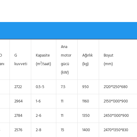
Ana
/D
G
Kapasite
motor
Ağırlık
Boyut
anı
kuvveti
(m³/saat)
gücü
(kg)
(mm)
(kW)
2722
0.5-5
7.5
950
2120*1250*680
2964
1-6
11
1160
2150*1300*900
2784
2-6
11
1350
2450*1300*900
3
2576
2-8
15
1400
2470*1350*830