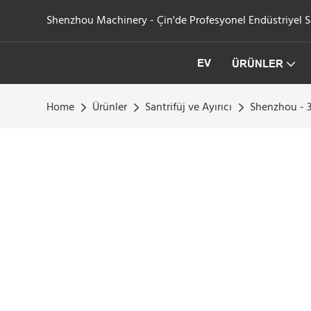
Shenzhou Machinery - Çin'de Profesyonel Endüstriyel San
EV
ÜRÜNLER
Home
Ürünler
Santrifüj ve Ayırıcı
Shenzhou - 3