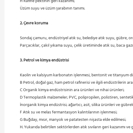
 H Rafine pektinin geri kazanımı;
 Üzüm suyu ve üzüm şarabının tanımı.
2. Çevre koruma
 Sondaj çamuru, endüstriyel atık su, belediye atık suyu, gübre, o
 Parçacıklar, çakıl yıkama suyu, çelik üretiminde atık su, baca gaz
3. Petrol ve kimya endüstrisi
 Kaolin ve kalsiyum karbonatın işlenmesi, bentonit ve titanyum di
 B Petrol, doğal gaz, ham petrol rafinerisi ve ilgili endüstrilerin 
 C Organik kimya endüstrisinin ara ürünleri ve nihai ürünleri;
 D Termoplastik malzemeler; PVC, polipropilen, polistiren, sentetik
 İnorganik kimya endüstrisi; ağartıcı, asit, silika ürünleri ve gübrele
 F Atık su ve melas fermantasyon kalıntılarının işlenmesi;
 G Buğday, mısır, manyok ve patatesten nişasta elde edilmesi;
 H. Yukarıda belirtilen sektörlerden atık sıvıların geri kazanımı v