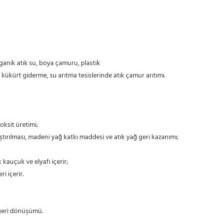
rganik atık su, boya çamuru, plastik
ı kükürt giderme, su arıtma tesislerinde atık çamur arıtımı.
oksit üretimi;
araştırılması, madeni yağ katkı maddesi ve atık yağ geri kazanımı;
 kauçuk ve elyafı içerir;
ri içerir.
e geri dönüşümü.