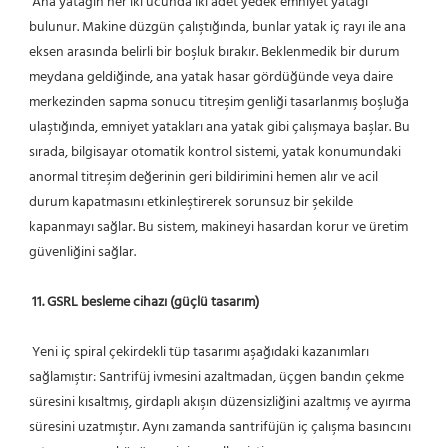
 Ana yatağın her iki ucunda iki adet yedek emniyet yatağı 
bulunur. Makine düzgün çalıştığında, bunlar yatak iç rayı ile ana 
eksen arasında belirli bir boşluk bırakır. Beklenmedik bir durum 
meydana geldiğinde, ana yatak hasar gördüğünde veya daire 
merkezinden sapma sonucu titreşim genliği tasarlanmış boşluğa 
ulaştığında, emniyet yatakları ana yatak gibi çalışmaya başlar. Bu 
sırada, bilgisayar otomatik kontrol sistemi, yatak konumundaki 
anormal titreşim değerinin geri bildirimini hemen alır ve acil 
durum kapatmasını etkinleştirerek sorunsuz bir şekilde 
kapanmayı sağlar. Bu sistem, makineyi hasardan korur ve üretim 
güvenliğini sağlar.
11. GSRL besleme cihazı (güçlü tasarım)
 Yeni iç spiral çekirdekli tüp tasarımı aşağıdaki kazanımları 
sağlamıştır: Santrifüj ivmesini azaltmadan, üçgen bandın çekme 
süresini kısaltmış, girdaplı akışın düzensizliğini azaltmış ve ayırma 
süresini uzatmıştır. Aynı zamanda santrifüjün iç çalışma basıncını 