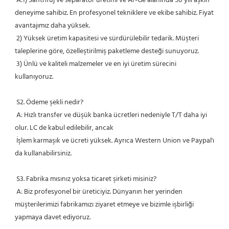
 A:1) Santrifüj ve separatör üretimi ve Ar-Ge alanında 50 yılı aşkın 
deneyime sahibiz. En profesyonel tekniklere ve ekibe sahibiz. Fiyat 
avantajımız daha yüksek.
 2) Yüksek üretim kapasitesi ve sürdürülebilir tedarik. Müşteri 
taleplerine göre, özelleştirilmiş paketleme desteği sunuyoruz.
 3) Ünlü ve kaliteli malzemeler ve en iyi üretim sürecini 
kullanıyoruz.
 S2. Ödeme şekli nedir?
 A: Hızlı transfer ve düşük banka ücretleri nedeniyle T/T daha iyi 
olur. LC de kabul edilebilir, ancak
 İşlem karmaşık ve ücreti yüksek. Ayrıca Western Union ve Paypal'ı 
da kullanabilirsiniz.
 S3. Fabrika mısınız yoksa ticaret şirketi misiniz?
 A: Biz profesyonel bir üreticiyiz. Dünyanın her yerinden 
müşterilerimizi fabrikamızı ziyaret etmeye ve bizimle işbirliği 
yapmaya davet ediyoruz.