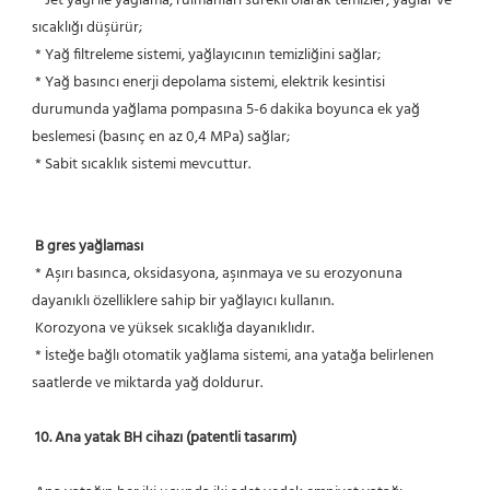
 * Jet yağı ile yağlama, rulmanları sürekli olarak temizler, yağlar ve 
sıcaklığı düşürür;
 * Yağ filtreleme sistemi, yağlayıcının temizliğini sağlar;
 * Yağ basıncı enerji depolama sistemi, elektrik kesintisi 
durumunda yağlama pompasına 5-6 dakika boyunca ek yağ 
beslemesi (basınç en az 0,4 MPa) sağlar;
 * Sabit sıcaklık sistemi mevcuttur.
B gres yağlaması
 * Aşırı basınca, oksidasyona, aşınmaya ve su erozyonuna 
dayanıklı özelliklere sahip bir yağlayıcı kullanın.
 Korozyona ve yüksek sıcaklığa dayanıklıdır.
 * İsteğe bağlı otomatik yağlama sistemi, ana yatağa belirlenen 
saatlerde ve miktarda yağ doldurur.
10. Ana yatak BH cihazı (patentli tasarım)