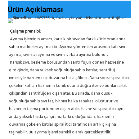
Ürün Açıklaması
Çalışma prensibi:
 Ayırma işleminin amacı, karışık bir sıvıdan farklı kütle oranlarına 
sahip maddeleri ayırmaktır. Ayırma yöntemleri arasında katı-sıvı 
ayırma, sıvı-sıvı ayırma ve sıvı-sıvı-katı ayırma bulunur.
 Karışık sıvı, besleme borusundan santrifüjün dönen haznesine 
girdiğinde, daha yüksek yoğunluğa sahip katılar, santrifüj 
ivmesiyle haznenin iç duvarına hızla çökelir. Daha sonra spiral itici, 
çökelen katıları haznenin konik ucuna doğru iter ve bunları artık 
çıkışından santrifüjden dışarı atar. Bu sırada, daha düşük 
yoğunluğa sahip sıvı faz, bir sıvı halka tabakası oluşturur ve 
haznenin taşma portundan dışarı atılır. Hazne ve spiral itici aynı 
anda yüksek hızda çalışır; hız farkı olduğundan, haznenin 
duvarına çökelen katılar spiral itici tarafından artık çıkışına 
taşınabilir. Bu ayırma işlemi sürekli olarak gerçekleştirilir.