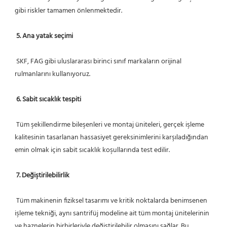
gibi riskler tamamen önlenmektedir.
5. Ana yatak seçimi
 SKF, FAG gibi uluslararası birinci sınıf markaların orijinal 
rulmanlarını kullanıyoruz.
6. Sabit sıcaklık tespiti
 Tüm şekillendirme bileşenleri ve montaj üniteleri, gerçek işleme 
kalitesinin tasarlanan hassasiyet gereksinimlerini karşıladığından 
emin olmak için sabit sıcaklık koşullarında test edilir.
7. Değiştirilebilirlik
 Tüm makinenin fiziksel tasarımı ve kritik noktalarda benimsenen 
işleme tekniği, aynı santrifüj modeline ait tüm montaj ünitelerinin 
ve haznelerin birbirleriyle değiştirilebilir olmasını sağlar. Bu, 