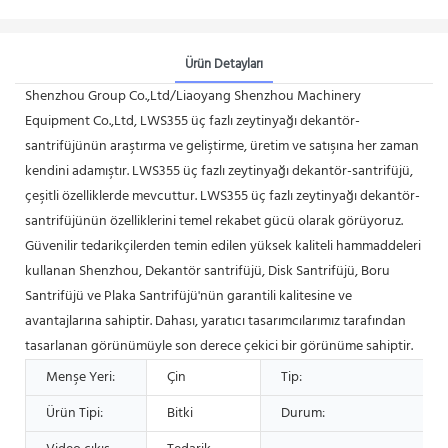
Ürün Detayları
Shenzhou Group Co.,Ltd/Liaoyang Shenzhou Machinery
Equipment Co.,Ltd, LWS355 üç fazlı zeytinyağı dekantör-
santrifüjünün araştırma ve geliştirme, üretim ve satışına her zaman
kendini adamıştır. LWS355 üç fazlı zeytinyağı dekantör-santrifüjü,
çeşitli özelliklerde mevcuttur. LWS355 üç fazlı zeytinyağı dekantör-
santrifüjünün özelliklerini temel rekabet gücü olarak görüyoruz.
Güvenilir tedarikçilerden temin edilen yüksek kaliteli hammaddeleri
kullanan Shenzhou, Dekantör santrifüjü, Disk Santrifüjü, Boru
Santrifüjü ve Plaka Santrifüjü'nün garantili kalitesine ve
avantajlarına sahiptir. Dahası, yaratıcı tasarımcılarımız tarafından
tasarlanan görünümüyle son derece çekici bir görünüme sahiptir.
Menşe Yeri:
Çin
Tip:
Ürün Tipi:
Bitki
Durum: