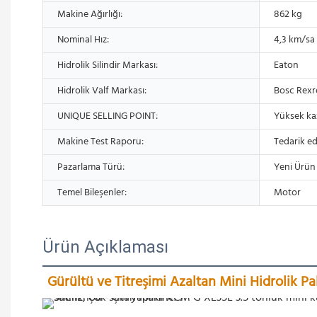
Makine Ağırlığı:
862 kg
Nominal Hız:
4,3 km/sa
Hidrolik Silindir Markası:
Eaton
Hidrolik Valf Markası:
Bosc Rexr
UNIQUE SELLING POINT:
Yüksek k
Makine Test Raporu:
Tedarik ed
Pazarlama Türü:
Yeni Ürün
Temel Bileşenler:
Motor
Ürün Açıklaması
Gürültü ve Titreşimi Azaltan Mini Hidrolik Pa