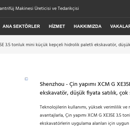
trifüj Makinesi Üreticisi ve Tedarikçisi
ANA SEKTÖRLER
HIZMET
HAKKIMIZDA
VAKALA
3.5 tonluk mini küçük kepçeli hidrolik paletli ekskavatör, düşük 
Shenzhou - Çin yapımı XCM G XE35E 3
ekskavatör, düşük fiyata satılık, çok
Teknolojilerin kullanımı, yüksek verimlilik ve 
avantajlarla, Çin yapımı XCM G XE35E 3.5 tonl
ekskavatörlerin uygulama alanları için uygun 