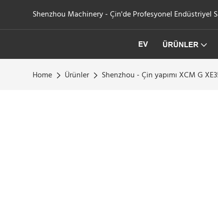
Shenzhou Machinery - Çin'de Profesyonel Endüstriyel San
EV
ÜRÜNLER
Home
Ürünler
Shenzhou - Çin yapımı XCM G XE35E 