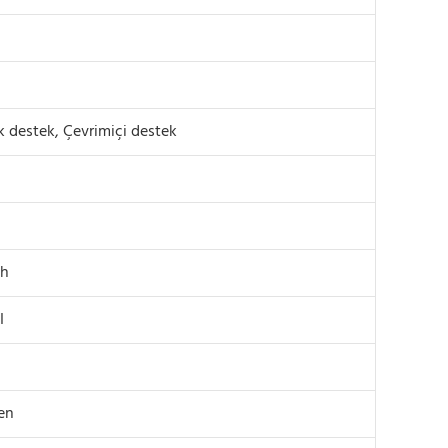
k destek, Çevrimiçi destek
th
I
len