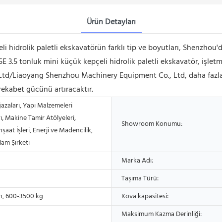
Ürün Detayları
hidrolik paletli ekskavatörün farklı tip ve boyutları, Shenzhou'dan
5E 3.5 tonluk mini küçük kepçeli hidrolik paletli ekskavatör, işle
Ltd/Liaoyang Shenzhou Machinery Equipment Co., Ltd, daha fazla 
rekabet gücünü artıracaktır.
zaları, Yapı Malzemeleri
, Makine Tamir Atölyeleri,
Showroom Konumu:
 İnşaat İşleri, Enerji ve Madencilik,
lam Şirketi
Marka Adı:
Taşıma Türü:
on, 600-3500 kg
Kova kapasitesi:
Maksimum Kazma Derinliği: