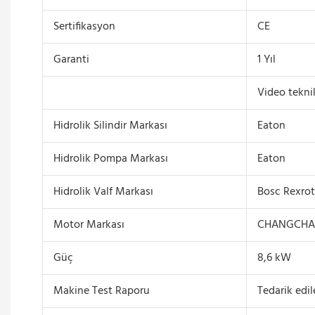
Sertifikasyon
CE
Garanti
1 Yıl
Video tekni
Hidrolik Silindir Markası
Eaton
Hidrolik Pompa Markası
Eaton
Hidrolik Valf Markası
Bosc Rexro
Motor Markası
CHANGCHA
Güç
8,6 kW
Makine Test Raporu
Tedarik edi