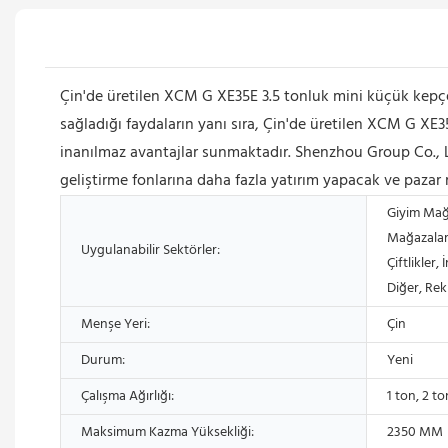
Çin'de üretilen XCM G XE35E 3.5 tonluk mini küçük kepçeli 
sağladığı faydaların yanı sıra, Çin'de üretilen XCM G XE3
inanılmaz avantajlar sunmaktadır. Shenzhou Group Co., 
geliştirme fonlarına daha fazla yatırım yapacak ve pazar 
Giyim Mağa
Mağazaları
Uygulanabilir Sektörler:
Çiftlikler,
Diğer, Rek
Menşe Yeri:
Çin
Durum:
Yeni
Çalışma Ağırlığı:
1 ton, 2 t
Maksimum Kazma Yüksekliği:
2350 MM