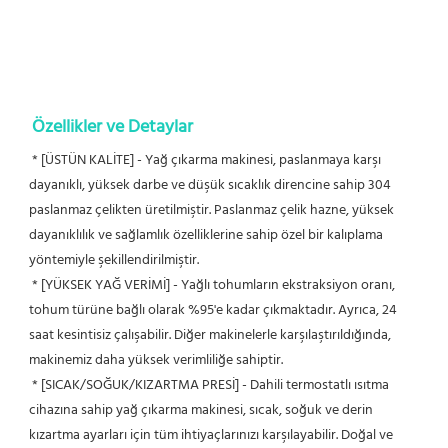
Özellikler ve Detaylar
* [ÜSTÜN KALİTE] - Yağ çıkarma makinesi, paslanmaya karşı 
dayanıklı, yüksek darbe ve düşük sıcaklık direncine sahip 304 
paslanmaz çelikten üretilmiştir. Paslanmaz çelik hazne, yüksek 
dayanıklılık ve sağlamlık özelliklerine sahip özel bir kalıplama 
yöntemiyle şekillendirilmiştir.
 * [YÜKSEK YAĞ VERİMİ] - Yağlı tohumların ekstraksiyon oranı, 
tohum türüne bağlı olarak %95'e kadar çıkmaktadır. Ayrıca, 24 
saat kesintisiz çalışabilir. Diğer makinelerle karşılaştırıldığında, 
makinemiz daha yüksek verimliliğe sahiptir.
 * [SICAK/SOĞUK/KIZARTMA PRESİ] - Dahili termostatlı ısıtma 
cihazına sahip yağ çıkarma makinesi, sıcak, soğuk ve derin 
kızartma ayarları için tüm ihtiyaçlarınızı karşılayabilir. Doğal ve 