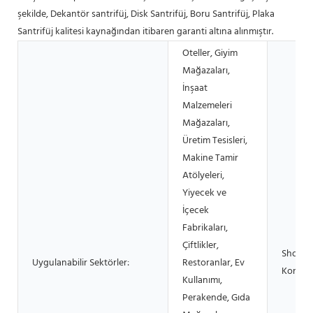
şekilde, Dekantör santrifüj, Disk Santrifüj, Boru Santrifüj, Plaka
Santrifüj kalitesi kaynağından itibaren garanti altına alınmıştır.
Oteller, Giyim
Mağazaları,
İnşaat
Malzemeleri
Mağazaları,
Üretim Tesisleri,
Makine Tamir
Atölyeleri,
Yiyecek ve
İçecek
Fabrikaları,
Çiftlikler,
Showr
Uygulanabilir Sektörler:
Restoranlar, Ev
Konum
Kullanımı,
Perakende, Gıda