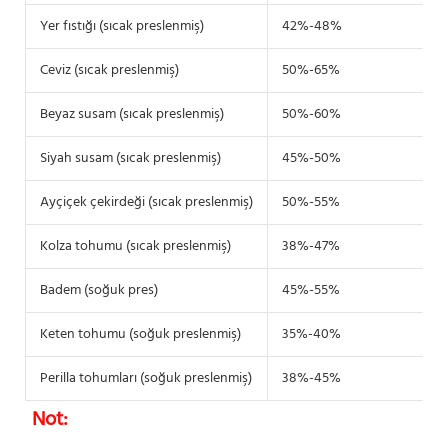
Yer fıstığı (sıcak preslenmiş)
42%-48%
Ceviz (sıcak preslenmiş)
50%-65%
Beyaz susam (sıcak preslenmiş)
50%-60%
Siyah susam (sıcak preslenmiş)
45%-50%
Ayçiçek çekirdeği (sıcak preslenmiş)
50%-55%
Kolza tohumu (sıcak preslenmiş)
38%-47%
Badem (soğuk pres)
45%-55%
Keten tohumu (soğuk preslenmiş)
35%-40%
Perilla tohumları (soğuk preslenmiş)
38%-45%
Not: