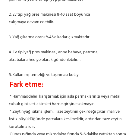
2. Ev tipi yağ pres makinesi 8-10 saat boyunca
çalışmaya devam edebilir.
3. Yağ çıkarma oranı %45'e kadar çıkmaktadır.
4. Ev tipi yağ pres makinesi, anne babaya, patrona,
akrabalara hediye olarak gönderilebilir…
5. Kullanımı, temizliği ve taşınması kolay.
Fark etme:
* Hammaddeleri karıştırmak için asla parmaklarınızı veya metal 
çubuk gibi sert cisimleri hazne girişine sokmayın.
 * Zeytinyağı sıkma işlemi: Taze zeytinin çekirdeği çıkarılmalı ve 
fıstık büyüklüğünde parçalara kesilmelidir, ardından taze zeytin 
kurutulmalıdır.
 Güneş ışığında veya mikrodalga fırında 5-6 dakika ısıttıktan sonra 