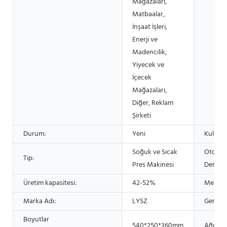
Mağazaları,
Matbaalar,
İnşaat İşleri,
Enerji ve
Madencilik,
Yiyecek ve
İçecek
Mağazaları,
Diğer, Reklam
Şirketi
Durum:
Yeni
Kullanı
Soğuk ve Sıcak
Otomat
Tip:
Pres Makinesi
Derece
Üretim kapasitesi:
42-52%
Menşe Y
Marka Adı:
LYSZ
Gerilim:
Boyutlar
540*250*360mm
Ağırlık: