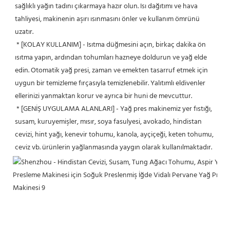
sağlıklı yağın tadını çıkarmaya hazır olun. Isı dağıtımı ve hava 
tahliyesi, makinenin aşırı ısınmasını önler ve kullanım ömrünü 
uzatır.
 * [KOLAY KULLANIM] - Isıtma düğmesini açın, birkaç dakika ön 
ısıtma yapın, ardından tohumları hazneye doldurun ve yağ elde 
edin. Otomatik yağ presi, zaman ve emekten tasarruf etmek için 
uygun bir temizleme fırçasıyla temizlenebilir. Yalıtımlı eldivenler 
ellerinizi yanmaktan korur ve ayrıca bir huni de mevcuttur.
 * [GENİŞ UYGULAMA ALANLARI] - Yağ pres makinemiz yer fıstığı, 
susam, kuruyemişler, mısır, soya fasulyesi, avokado, hindistan 
cevizi, hint yağı, kenevir tohumu, kanola, ayçiçeği, keten tohumu, 
ceviz vb. ürünlerin yağlanmasında yaygın olarak kullanılmaktadır.