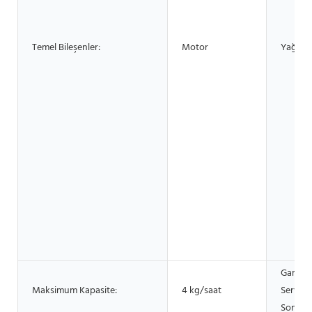
Temel Bileşenler:
Motor
Yağ tür
Garanti
Maksimum Kapasite:
4 kg/saat
Servisi
Sonra: