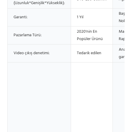
(Uzunluk*Genişlik*Yükseklik):
Başlıca 
Garanti:
1 Yıl
Noktala
2020'nin En
Makine
Pazarlama Türü:
Popüler Ürünü
Raporu
Ana bil
Video çıkış denetimi:
Tedarik edilen
garantis