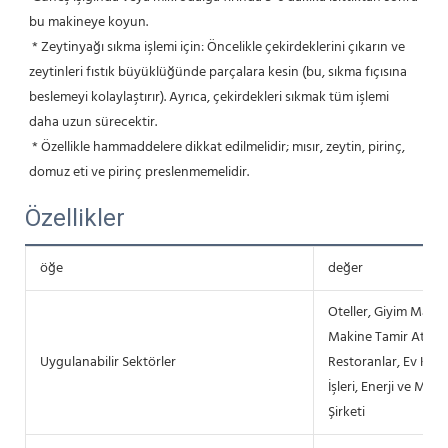
bu makineye koyun.
 * Zeytinyağı sıkma işlemi için: Öncelikle çekirdeklerini çıkarın ve 
zeytinleri fıstık büyüklüğünde parçalara kesin (bu, sıkma fıçısına 
beslemeyi kolaylaştırır). Ayrıca, çekirdekleri sıkmak tüm işlemi 
daha uzun sürecektir.
 * Özellikle hammaddelere dikkat edilmelidir; mısır, zeytin, pirinç, 
domuz eti ve pirinç preslenmemelidir.
Özellikler
öğe
değer
Oteller, Giyim Mağaz
Makine Tamir Atölyele
Uygulanabilir Sektörler
Restoranlar, Ev Kull
İşleri, Enerji ve Mad
Şirketi