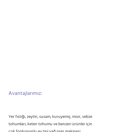
Avantajlarımız:
Yer fıstığı, zeytin, susam, kuruyemiş, mısır, sebze
tohumları, keten tohumu ve benzeri ürünler için
çok fonksiyonlu ev tipi yağ pres makinesi.