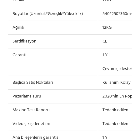
Gerilim
220V
Boyutlar (Uzunluk*Genişlik*Yükseklik)
540*250*360mm
Ağırlık
12KG
Sertifikasyon
CE
Garanti
1 Yıl
Çevrimiçi destek
Başlıca Satış Noktaları
Kullanımı Kolay
Pazarlama Türü
2020'nin En Popüle
Makine Test Raporu
Tedarik edilen
Video çıkış denetimi
Tedarik edilen
Ana bileşenlerin garantisi
1 Yıl