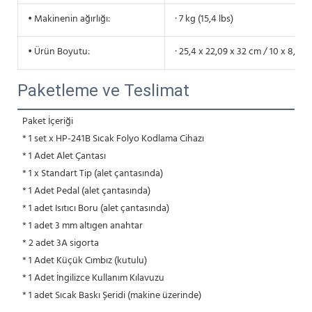
• Makinenin ağırlığı:
· 7 kg (15,4 lbs)
• Ürün Boyutu:
· 25,4 x 22,09 x 32 cm / 10 x 8,7 x
Paketleme ve Teslimat
Paket İçeriği
 * 1 set x HP-241B Sıcak Folyo Kodlama Cihazı
 * 1 Adet Alet Çantası
 * 1 x Standart Tip (alet çantasında)
 * 1 Adet Pedal (alet çantasında)
 * 1 adet Isıtıcı Boru (alet çantasında)
 * 1 adet 3 mm altıgen anahtar
 * 2 adet 3A sigorta
 * 1 Adet Küçük Cımbız (kutulu)
 * 1 Adet İngilizce Kullanım Kılavuzu
 * 1 adet Sıcak Baskı Şeridi (makine üzerinde)