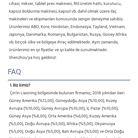
cihazı, mikser, tablet pres makinesi, fitil üretim hattı, kurutucu, 
kapsül doldurma makinesi, kapsül vb. dahil olmak üzere ilaç 
makineleri ve ekipmanları konusunda zengin deneyime sahibiz. 
Ürünlerimiz ABD, Kore, Hindistan, Endonezya, Tayland, Vietnam, 
Japonya, Danimarka, Romanya, Bulgaristan, Rusya, Güney Afrika 
vb. birçok ülke ve bölgeye ihraç edilmektedir. Aynı zamanda, 
ürünlerimiz en iyi fiyatlar ve iyi kalite ile sunulmaktadır. 
Shenzhou'ya hoş geldiniz! 
FAQ
1. Biz kimiz?
 Çin'in Liaoning bölgesinde bulunan firmamız, 2018 yılından beri 
Güney Amerika (%12,00), Güneydoğu Asya (%10,00), Kuzey 
Avrupa (%10,00), Güney Avrupa (%10,00), İç Pazar (%10,00), 
Güney Asya (%8,00), Orta Amerika (%6,00), Kuzey Amerika 
(%5,00), Doğu Avrupa (%5,00), Afrika (%5,00), Okyanusya 
(%5,00), Doğu Asya (%5,00), Batı Avrupa (%5,00) ve Orta Doğu 