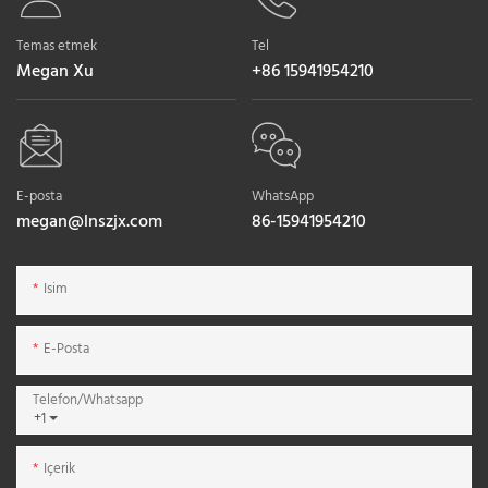
Temas etmek
Tel
Megan Xu
+86 15941954210
E-posta
WhatsApp
megan@lnszjx.com
86-15941954210
Isim
E-Posta
Telefon/whatsapp
+1
Içerik