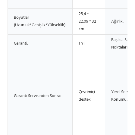
25,4 *
Boyutlar
22,09 * 32
Ağırlık:
(Uzunluk*Genişlik*Yükseklik):
cm
Başlıca Satış
Garanti:
1 Yıl
Noktaları:
Çevrimiçi
Yerel Servis
Garanti Servisinden Sonra:
destek
Konumu: