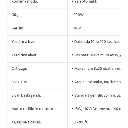
Kodlama modu:
• Yarı otomatik
Güç:
· 200W
Gerilim:
· 110V
Yazdırma hızı:
• Dakikada 10 ila 100 kez, kademes
Yazdırma alanı:
• Tek satır: Maksimum 4x35, yaklaş
Çift çizgi:
• Maksimum 8x35 ebatlarında, yak
Baskı türü:
• Arapça rakamlar, İngilizce harfl
Sıcak baskı şeridi:
• Standart genişlik 35 mm, uzun
Motor redüktör motoru:
• 15W, 110V; Dönme hızı 140 devi
• Çalışma sıcaklığı:
· 0~200℃