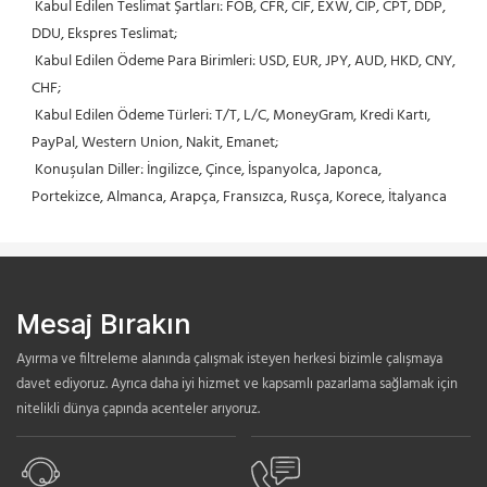
 Kabul Edilen Teslimat Şartları: FOB, CFR, CIF, EXW, CIP, CPT, DDP, 
DDU, Ekspres Teslimat;
 Kabul Edilen Ödeme Para Birimleri: USD, EUR, JPY, AUD, HKD, CNY, 
CHF;
 Kabul Edilen Ödeme Türleri: T/T, L/C, MoneyGram, Kredi Kartı, 
PayPal, Western Union, Nakit, Emanet;
 Konuşulan Diller: İngilizce, Çince, İspanyolca, Japonca, 
Portekizce, Almanca, Arapça, Fransızca, Rusça, Korece, İtalyanca
Mesaj Bırakın
Ayırma ve filtreleme alanında çalışmak isteyen herkesi bizimle çalışmaya
davet ediyoruz. Ayrıca daha iyi hizmet ve kapsamlı pazarlama sağlamak için
nitelikli dünya çapında acenteler arıyoruz.