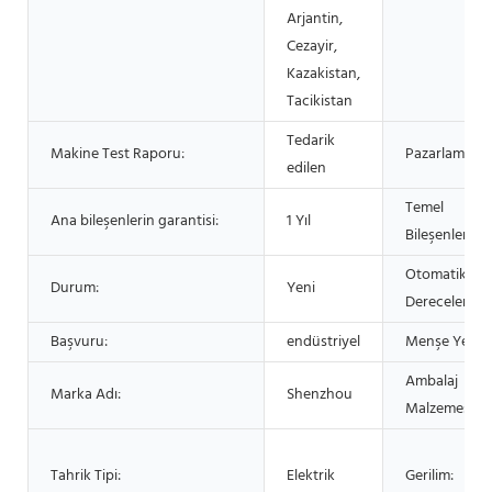
Arjantin,
Cezayir,
Kazakistan,
Tacikistan
Tedarik
Makine Test Raporu:
Pazarlama Tü
edilen
Temel
Ana bileşenlerin garantisi:
1 Yıl
Bileşenler:
Otomatik
Durum:
Yeni
Derecelendir
Başvuru:
endüstriyel
Menşe Yeri:
Ambalaj
Marka Adı:
Shenzhou
Malzemesi:
Tahrik Tipi:
Elektrik
Gerilim: