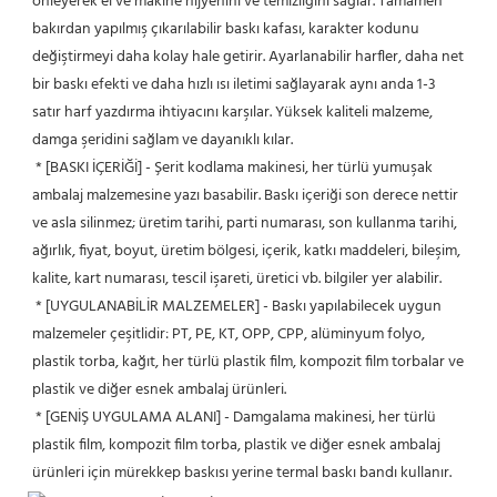
önleyerek el ve makine hijyenini ve temizliğini sağlar. Tamamen 
bakırdan yapılmış çıkarılabilir baskı kafası, karakter kodunu 
değiştirmeyi daha kolay hale getirir. Ayarlanabilir harfler, daha net 
bir baskı efekti ve daha hızlı ısı iletimi sağlayarak aynı anda 1-3 
satır harf yazdırma ihtiyacını karşılar. Yüksek kaliteli malzeme, 
damga şeridini sağlam ve dayanıklı kılar.
 * [BASKI İÇERİĞİ] - Şerit kodlama makinesi, her türlü yumuşak 
ambalaj malzemesine yazı basabilir. Baskı içeriği son derece nettir 
ve asla silinmez; üretim tarihi, parti numarası, son kullanma tarihi, 
ağırlık, fiyat, boyut, üretim bölgesi, içerik, katkı maddeleri, bileşim, 
kalite, kart numarası, tescil işareti, üretici vb. bilgiler yer alabilir.
 * [UYGULANABİLİR MALZEMELER] - Baskı yapılabilecek uygun 
malzemeler çeşitlidir: PT, PE, KT, OPP, CPP, alüminyum folyo, 
plastik torba, kağıt, her türlü plastik film, kompozit film torbalar ve 
plastik ve diğer esnek ambalaj ürünleri.
 * [GENİŞ UYGULAMA ALANI] - Damgalama makinesi, her türlü 
plastik film, kompozit film torba, plastik ve diğer esnek ambalaj 
ürünleri için mürekkep baskısı yerine termal baskı bandı kullanır.