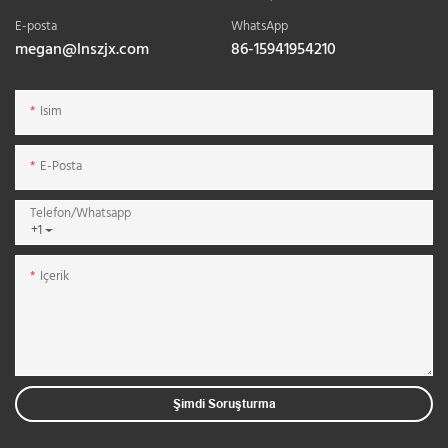
E-posta
WhatsApp
megan@lnszjx.com
86-15941954210
Isim
E-Posta
Telefon/whatsapp
+1
Içerik
Şimdi Soruşturma