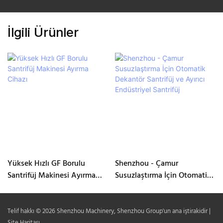
İlgili Ürünler
Yüksek Hızlı GF Borulu
Shenzhou - Çamur
Santrifüj Makinesi Ayırma
Susuzlaştırma İçin Otomatik
Cihazı
Dekantör Santrifüj ve Ayırıcı
Endüstriyel Santrifüj
Telif hakkı © 2026 Shenzhou Machinery, Shenzhou Group'un ana iştirakidir |
Site Haritası