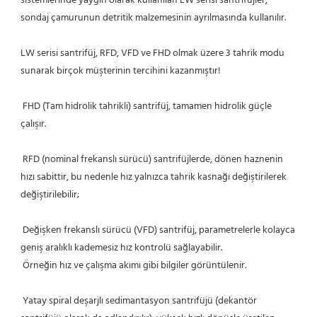
sistemlerinde yaygın olarak kullanılan LW serisi santrifüjler, 
sondaj çamurunun detritik malzemesinin ayrılmasında kullanılır.
LW serisi santrifüj, RFD, VFD ve FHD olmak üzere 3 tahrik modu 
sunarak birçok müşterinin tercihini kazanmıştır!
 FHD (Tam hidrolik tahrikli) santrifüj, tamamen hidrolik güçle 
çalışır.
 RFD (nominal frekanslı sürücü) santrifüjlerde, dönen haznenin 
hızı sabittir, bu nedenle hız yalnızca tahrik kasnağı değiştirilerek 
değiştirilebilir;
 Değişken frekanslı sürücü (VFD) santrifüj, parametrelerle kolayca 
geniş aralıklı kademesiz hız kontrolü sağlayabilir.
 Örneğin hız ve çalışma akımı gibi bilgiler görüntülenir.
 Yatay spiral deşarjlı sedimantasyon santrifüjü (dekantör 