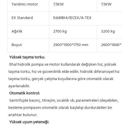
Yardımcı motor
7.5KW
7.5KW
EX Standard
EddIIBt4/IECEX/A-TEX
Ağırlık
2700 kg
3200 kg
Boyut
2900*1900*1750 mm
2600*1860*175
Yüksek taşıma torku:
 İthal hidrolik pompa ve motor kullanılarak değişken hız, yüksek 
taşıma torku, hız ve güvenilirlik elde edilir; hidrolik diferansiyel hız 
taşıma torku, gerçek çalışma koşullarına göre otomatik olarak 
ayarlanabilir.
Otomatik kontrol:
 Santrifüjde basınç, titreşim, sıcaklık vb. parametreleri izleyebilen, 
besleme pompasını otomatik olarak başlatıp durdurabilen bir 
anahtar bulunur.
Yüksek uyum yeteneği: