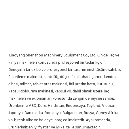
 Liaoyang Shenzhou Machinery Equipment Co., Ltd, Çin'de ilaç ve 
kimya makineleri konusunda profesyonel bir tedarikçidir. 
Deneyimli bir ekibe ve profesyonel bir tasarım enstitüsüne sahibiz. 
Paketleme makinesi, santrifüj, düşen film buharlaştırıcı, damıtma 
cihazı, mikser, tablet pres makinesi, fitil üretim hattı, kurutucu, 
kapsül doldurma makinesi, kapsül vb. dahil olmak üzere ilaç 
makineleri ve ekipmanları konusunda zengin deneyime sahibiz. 
Ürünlerimiz ABD, Kore, Hindistan, Endonezya, Tayland, Vietnam, 
Japonya, Danimarka, Romanya, Bulgaristan, Rusya, Güney Afrika 
vb. birçok ülke ve bölgeye ihraç edilmektedir. Aynı zamanda, 
ürünlerimiz en iyi fiyatlar ve iyi kalite ile sunulmaktadır. 