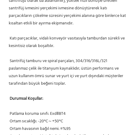
santrifüjü olarak da adlandırılır), yüksek hızlı dönüşle üretilen 
santrifüj ivmesini yerçekimi ivmesine dönüştürerek katı 
parçacıkların çökelme süresini yerçekimi alanına göre binlerce kat 
kısaltan etkili bir ayırma ekipmanıdır.
 Katı parçacıklar, vidalı konveyör vasıtasıyla tamburdan sürekli ve 
kesintisiz olarak boşaltılır.
 Santrifüj tamburu ve spiral parçaları, 304/316/316L/321 
paslanmaz çelik ile titanyum kaynaklıdır; üstün performans ve 
uzun kullanım ömrü sunar ve yurt içi ve yurt dışındaki müşteriler 
tarafından büyük beğeni toplar.
Durumsal Koşullar:
 Patlama koruma sınıfı: ExdⅡBT4
 Ortam sıcaklığı: -20°C～+50°C
 Ortam havasının bağıl nemi: ≤%95