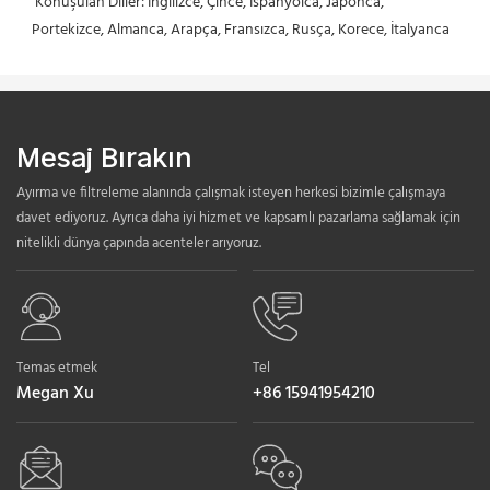
 Konuşulan Diller: İngilizce, Çince, İspanyolca, Japonca, 
Portekizce, Almanca, Arapça, Fransızca, Rusça, Korece, İtalyanca
Mesaj Bırakın
Ayırma ve filtreleme alanında çalışmak isteyen herkesi bizimle çalışmaya
davet ediyoruz. Ayrıca daha iyi hizmet ve kapsamlı pazarlama sağlamak için
nitelikli dünya çapında acenteler arıyoruz.
Temas etmek
Tel
Megan Xu
+86 15941954210