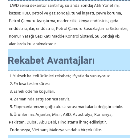
LWD serisi dekantör santrifüj, şu anda Sondaj Atık Yönetimi, 
kazısız HDD, petrol ve gaz sondajı, tünel inşaatı, çevre koruma, 
Petrol Çamuru Ayrıştırma, madencilik, kimya endüstrisi, gıda 
endüstrisi, ilaç endüstrisi, Petrol Çamuru Susuzlaştırma Sistemleri, 
Kömür Yatağı Gazı Katı Madde Kontrol Sistemi, Su Sondajı vb. 
alanlarda kullanılmaktadır.
Rekabet Avantajları
1. Yüksek kaliteli ürünleri rekabetçi fiyatlarla sunuyoruz.
 2. En kısa teslim süresi.
 3. Esnek ödeme koşulları.
 4. Zamanında satış sonrası servis.
 5. Ekipmanlarımızın çoğu uluslararası markalarla değiştirilebilir.
 6. Ürünlerimiz Arjantin, Mısır, ABD, Avustralya, Romanya, 
Pakistan, Dubai, Abu Dabi, Hindistan'a ihraç edilmiştir.
 Endonezya, Vietnam, Malezya ve daha birçok ülke.