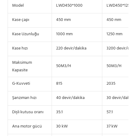
Model
LWD450*1000
LWD450*1250
Kase çapı
450 mm
450 mm
Kase Uzunluğu
1000 mm
1250 mm
Kase hızı
220 devir/dakika
3200 devir/daki
Maksimum
50M3/H
50M3/H
Kapasite
G-Kuvveti
815
2035
Şanzıman hızı
40 devir/dakika
30 devir/dakika
Dişli kutusu oranı
35:1
57:1
Ana motor gücü
30 kW
37 kW