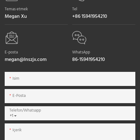
Temas etmek
Tel
Megan Xu
+86 15941954210
E-posta
WhatsApp
megan@lnszjx.com
86-15941954210
Isim
E-Posta
Telefon/whatsapp
+1
Içerik