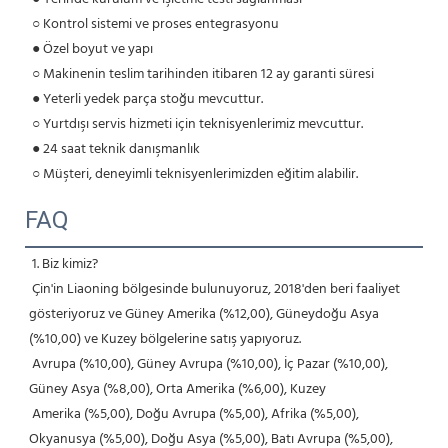
 ○ Kontrol sistemi ve proses entegrasyonu
 ● Özel boyut ve yapı
 ○ Makinenin teslim tarihinden itibaren 12 ay garanti süresi
 ● Yeterli yedek parça stoğu mevcuttur.
 ○ Yurtdışı servis hizmeti için teknisyenlerimiz mevcuttur.
 ● 24 saat teknik danışmanlık
 ○ Müşteri, deneyimli teknisyenlerimizden eğitim alabilir.
FAQ
1. Biz kimiz?
 Çin'in Liaoning bölgesinde bulunuyoruz, 2018'den beri faaliyet 
gösteriyoruz ve Güney Amerika (%12,00), Güneydoğu Asya 
(%10,00) ve Kuzey bölgelerine satış yapıyoruz.
 Avrupa (%10,00), Güney Avrupa (%10,00), İç Pazar (%10,00), 
Güney Asya (%8,00), Orta Amerika (%6,00), Kuzey
 Amerika (%5,00), Doğu Avrupa (%5,00), Afrika (%5,00), 
Okyanusya (%5,00), Doğu Asya (%5,00), Batı Avrupa (%5,00), 