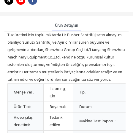
Ürün Detayları
Tuz üretimi için toplu miktarda Hr Pusher Santrifüj satın almayı mı
planlıyorsunuz? Santrifüj ve Ayırıcı Yıllar süren büyüme ve
gelişmenin ardından, Shenzhou Group Co.,Ltd/Liaoyang Shenzhou
Machinery Equipment Co.,Ltd, kendine özgü kurumsal kültür
sistemleri oluşturmuş ve 'müşteri önceliği' iş prensibimizi teyit
etmiştir. Her zaman müşterilerin ihtiyaçlarına odaklanacağız ve en
tatmin edici ve değerli ürünleri sunacağımıza söz veriyoruz.
Liaoning,
Menşe Yeri:
Tip:
Çin
Ürün Tipi:
Boyamak
Durum:
Video çıkış
Tedarik
Makine Test Raporu:
denetimi:
edilen