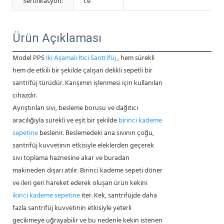
Sertifikasyon:
ce
Ürün Açıklaması
Model PPS
İki Aşamalı İtici Santrifüj
, hem sürekli
hem de etkili bir şekilde çalışan delikli sepetli bir
santrifüj türüdür. Karışımın işlenmesi için kullanılan
cihazdır.
Ayrıştırılan sıvı, besleme borusu ve dağıtıcı
aracılığıyla sürekli ve eşit bir şekilde
birinci kademe
sepetine
beslenir. Beslemedeki ana sıvının çoğu,
santrifüj kuvvetinin etkisiyle eleklerden geçerek
sıvı toplama haznesine akar ve buradan
makineden dışarı atılır. Birinci kademe sepeti döner
ve ileri geri hareket ederek oluşan ürün kekini
ikinci kademe sepetine
iter. Kek, santrifüjde daha
fazla santrifüj kuvvetinin etkisiyle yeterli
gecikmeye uğrayabilir ve bu nedenle kekin istenen