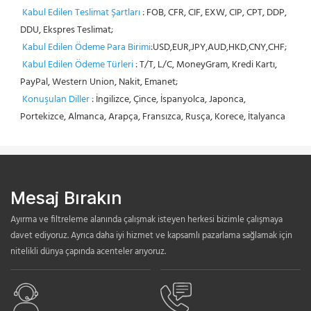
Kabul Edilen Teslimat Şartları
 : FOB, CFR, CIF, EXW, CIP, CPT, DDP, 
DDU, Ekspres Teslimat;
Kabul Edilen Ödeme Para Birimi
:USD,EUR,JPY,AUD,HKD,CNY,CHF;
Kabul Edilen Ödeme Türleri
 : T/T, L/C, MoneyGram, Kredi Kartı, 
PayPal, Western Union, Nakit, Emanet;
Konuşulan Diller
 : İngilizce, Çince, İspanyolca, Japonca, 
Portekizce, Almanca, Arapça, Fransızca, Rusça, Korece, İtalyanca
Mesaj Bırakın
Ayırma ve filtreleme alanında çalışmak isteyen herkesi bizimle çalışmaya
davet ediyoruz. Ayrıca daha iyi hizmet ve kapsamlı pazarlama sağlamak için
nitelikli dünya çapında acenteler arıyoruz.