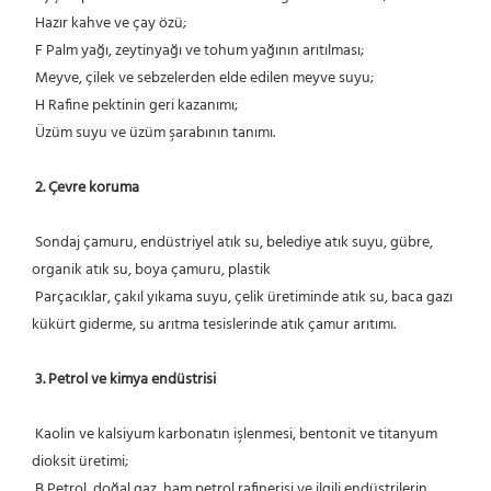
 Hazır kahve ve çay özü;
 F Palm yağı, zeytinyağı ve tohum yağının arıtılması;
 Meyve, çilek ve sebzelerden elde edilen meyve suyu;
 H Rafine pektinin geri kazanımı;
 Üzüm suyu ve üzüm şarabının tanımı.
2. Çevre koruma
 Sondaj çamuru, endüstriyel atık su, belediye atık suyu, gübre, 
organik atık su, boya çamuru, plastik
 Parçacıklar, çakıl yıkama suyu, çelik üretiminde atık su, baca gazı 
kükürt giderme, su arıtma tesislerinde atık çamur arıtımı.
3. Petrol ve kimya endüstrisi
 Kaolin ve kalsiyum karbonatın işlenmesi, bentonit ve titanyum 
dioksit üretimi;
 B Petrol, doğal gaz, ham petrol rafinerisi ve ilgili endüstrilerin 