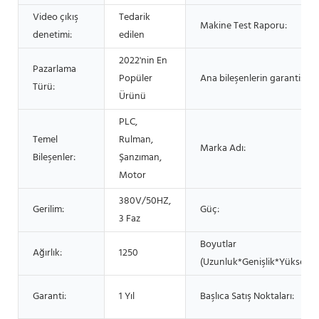
Video çıkış
Tedarik
Makine Test Raporu:
denetimi:
edilen
2022'nin En
Pazarlama
Popüler
Ana bileşenlerin garantisi:
Türü:
Ürünü
PLC,
Temel
Rulman,
Marka Adı:
Bileşenler:
Şanzıman,
Motor
380V/50HZ,
Gerilim:
Güç:
3 Faz
Boyutlar
Ağırlık:
1250
(Uzunluk*Genişlik*Yükseklik
Garanti:
1 Yıl
Başlıca Satış Noktaları: