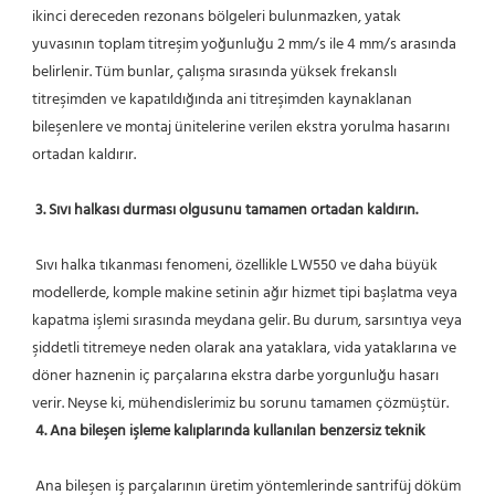
ikinci dereceden rezonans bölgeleri bulunmazken, yatak 
yuvasının toplam titreşim yoğunluğu 2 mm/s ile 4 mm/s arasında 
belirlenir. Tüm bunlar, çalışma sırasında yüksek frekanslı 
titreşimden ve kapatıldığında ani titreşimden kaynaklanan 
bileşenlere ve montaj ünitelerine verilen ekstra yorulma hasarını 
ortadan kaldırır.
3. Sıvı halkası durması olgusunu tamamen ortadan kaldırın.
 Sıvı halka tıkanması fenomeni, özellikle LW550 ve daha büyük 
modellerde, komple makine setinin ağır hizmet tipi başlatma veya 
kapatma işlemi sırasında meydana gelir. Bu durum, sarsıntıya veya 
şiddetli titremeye neden olarak ana yataklara, vida yataklarına ve 
döner haznenin iç parçalarına ekstra darbe yorgunluğu hasarı 
verir. Neyse ki, mühendislerimiz bu sorunu tamamen çözmüştür.
4. Ana bileşen işleme kalıplarında kullanılan benzersiz teknik
 Ana bileşen iş parçalarının üretim yöntemlerinde santrifüj döküm 