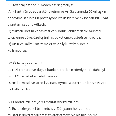
S1. Avantajınız nedir? Neden sizi seçmeliyiz?
 A:1) Santrifüj ve separatör üretimi ve Ar-Ge alanında 50 yılı aşkın 
deneyime sahibiz. En profesyonel tekniklere ve ekibe sahibiz. Fiyat 
avantajımız daha yüksek.
 2) Yüksek üretim kapasitesi ve sürdürülebilir tedarik. Müşteri 
taleplerine göre, özelleştirilmiş paketleme desteği sunuyoruz.
 3) Ünlü ve kaliteli malzemeler ve en iyi üretim sürecini 
kullanıyoruz.
 S2. Ödeme şekli nedir?
 A: Hızlı transfer ve düşük banka ücretleri nedeniyle T/T daha iyi 
olur. LC de kabul edilebilir, ancak
 İşlem karmaşık ve ücreti yüksek. Ayrıca Western Union ve Paypal'ı 
da kullanabilirsiniz.
 S3. Fabrika mısınız yoksa ticaret şirketi misiniz?
 A: Biz profesyonel bir üreticiyiz. Dünyanın her yerinden 
müşterilerimizi fabrikamızı ziyaret etmeye ve bizimle işbirliği 