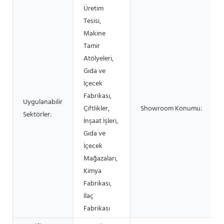
Üretim
Tesisi,
Makine
Tamir
Atölyeleri,
Gıda ve
İçecek
Fabrikası,
Uygulanabilir
Çiftlikler,
Showroom Konumu:
Sektörler:
İnşaat İşleri,
Gıda ve
İçecek
Mağazaları,
Kimya
Fabrikası,
İlaç
Fabrikası