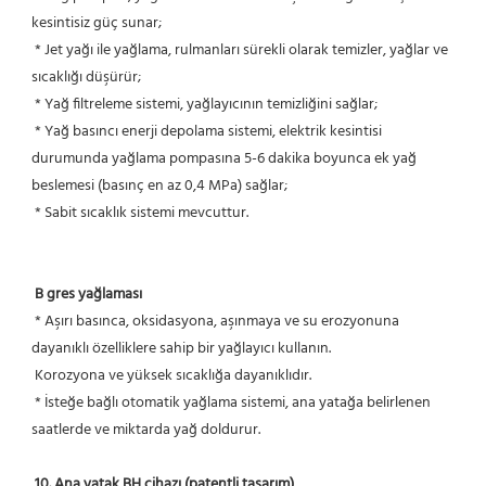
kesintisiz güç sunar;
 * Jet yağı ile yağlama, rulmanları sürekli olarak temizler, yağlar ve 
sıcaklığı düşürür;
 * Yağ filtreleme sistemi, yağlayıcının temizliğini sağlar;
 * Yağ basıncı enerji depolama sistemi, elektrik kesintisi 
durumunda yağlama pompasına 5-6 dakika boyunca ek yağ 
beslemesi (basınç en az 0,4 MPa) sağlar;
 * Sabit sıcaklık sistemi mevcuttur.
B gres yağlaması
 * Aşırı basınca, oksidasyona, aşınmaya ve su erozyonuna 
dayanıklı özelliklere sahip bir yağlayıcı kullanın.
 Korozyona ve yüksek sıcaklığa dayanıklıdır.
 * İsteğe bağlı otomatik yağlama sistemi, ana yatağa belirlenen 
saatlerde ve miktarda yağ doldurur.
10. Ana yatak BH cihazı (patentli tasarım)