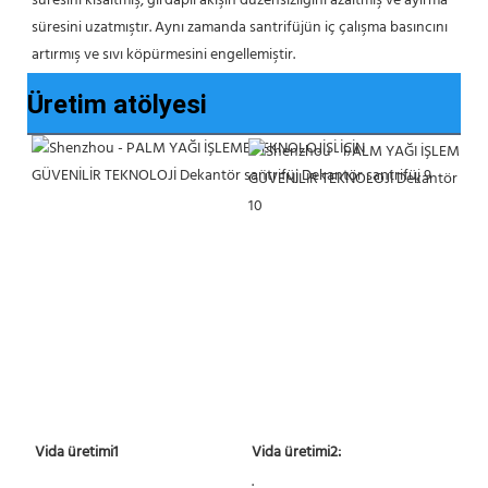
süresini kısaltmış, girdaplı akışın düzensizliğini azaltmış ve ayırma 
süresini uzatmıştır. Aynı zamanda santrifüjün iç çalışma basıncını 
artırmış ve sıvı köpürmesini engellemiştir.
Üretim atölyesi
 Vida üretimi2:
 Vida üretimi1 
 . 