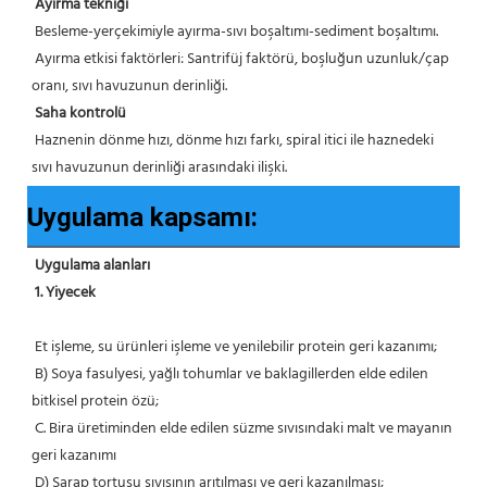
Ayırma tekniği
 Besleme-yerçekimiyle ayırma-sıvı boşaltımı-sediment boşaltımı.
 Ayırma etkisi faktörleri: Santrifüj faktörü, boşluğun uzunluk/çap 
oranı, sıvı havuzunun derinliği.
Saha kontrolü
 Haznenin dönme hızı, dönme hızı farkı, spiral itici ile haznedeki 
sıvı havuzunun derinliği arasındaki ilişki.
Uygulama kapsamı:
Uygulama alanları
1. Yiyecek
 Et işleme, su ürünleri işleme ve yenilebilir protein geri kazanımı;
 B) Soya fasulyesi, yağlı tohumlar ve baklagillerden elde edilen 
bitkisel protein özü;
 C. Bira üretiminden elde edilen süzme sıvısındaki malt ve mayanın 
geri kazanımı
 D) Şarap tortusu sıvısının arıtılması ve geri kazanılması;