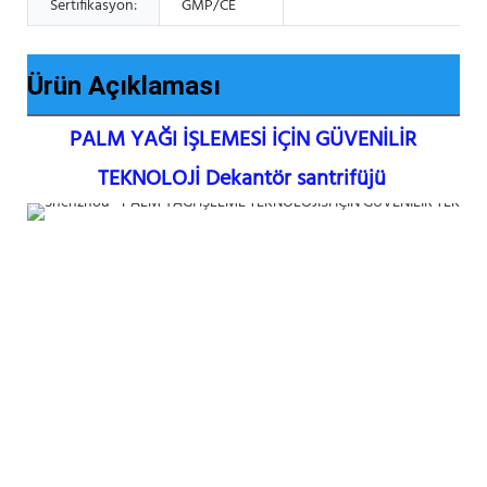
Sertifikasyon:
GMP/CE
Ürün Açıklaması
PALM YAĞI İŞLEMESİ İÇİN GÜVENİLİR 
TEKNOLOJİ Dekantör santrifüjü