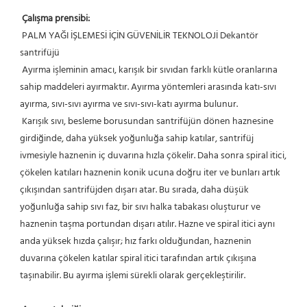
Çalışma prensibi:
PALM YAĞI İŞLEMESİ İÇİN GÜVENİLİR TEKNOLOJİ Dekantör 
santrifüjü
Ayırma işleminin amacı, karışık bir sıvıdan farklı kütle oranlarına 
sahip maddeleri ayırmaktır. Ayırma yöntemleri arasında katı-sıvı 
ayırma, sıvı-sıvı ayırma ve sıvı-sıvı-katı ayırma bulunur.
 Karışık sıvı, besleme borusundan santrifüjün dönen haznesine 
girdiğinde, daha yüksek yoğunluğa sahip katılar, santrifüj 
ivmesiyle haznenin iç duvarına hızla çökelir. Daha sonra spiral itici, 
çökelen katıları haznenin konik ucuna doğru iter ve bunları artık 
çıkışından santrifüjden dışarı atar. Bu sırada, daha düşük 
yoğunluğa sahip sıvı faz, bir sıvı halka tabakası oluşturur ve 
haznenin taşma portundan dışarı atılır. Hazne ve spiral itici aynı 
anda yüksek hızda çalışır; hız farkı olduğundan, haznenin 
duvarına çökelen katılar spiral itici tarafından artık çıkışına 
taşınabilir. Bu ayırma işlemi sürekli olarak gerçekleştirilir.