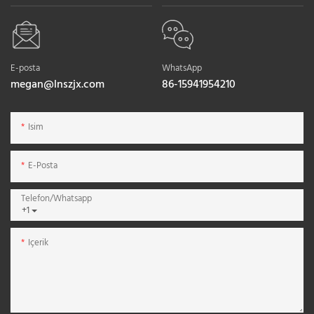
E-posta
WhatsApp
megan@lnszjx.com
86-15941954210
Isim
E-Posta
Telefon/whatsapp
+1
Içerik