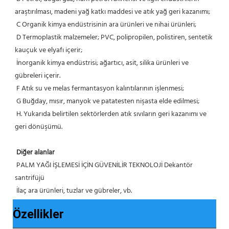
araştırılması, madeni yağ katkı maddesi ve atık yağ geri kazanımı;
 C Organik kimya endüstrisinin ara ürünleri ve nihai ürünleri;
 D Termoplastik malzemeler; PVC, polipropilen, polistiren, sentetik 
kauçuk ve elyafı içerir;
 İnorganik kimya endüstrisi; ağartıcı, asit, silika ürünleri ve 
gübreleri içerir.
 F Atık su ve melas fermantasyon kalıntılarının işlenmesi;
 G Buğday, mısır, manyok ve patatesten nişasta elde edilmesi;
 H. Yukarıda belirtilen sektörlerden atık sıvıların geri kazanımı ve 
geri dönüşümü.
Diğer alanlar
PALM YAĞI İŞLEMESİ İÇİN GÜVENİLİR TEKNOLOJİ Dekantör 
santrifüjü
 İlaç ara ürünleri, tuzlar ve gübreler, vb.
Özellikler