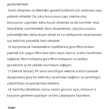
gerekmektedir.
 Sızıntı olmaması ve elektriğin güvenli kullanımı için sızdırmaz veya 
yalıtımlı olmalıdır. Dış çıkış borusunun çapı, makine çıkış 
borusunun çapından daha küçük olmamalı ve ölü kıvrımlar veya 
tıkanıklıklar içermemelidir. Boru düzenlemesi, çıkış borusunun 
yüksekliğinden daha düşük olmalı ve sıvı tahliyesinin tıkanmaması 
için belirli bir yükseklik farkı olmalıdır.
 1.6 Ayrıştırılacak malzemelerin özelliklerine göre filtre torbası 
yapmak için uygun filtre bezi tipini seçin. Ayrıca, üretici tarafından 
sağlanan filtre torbasına göre filtre torbasının ve tambur 
gövdesinin iyi bir şekilde oturmasını sağlayın.
 1.7 Elektrik tesisatı, PP serisi santrifüjün elektrik kontrol şematik 
diyagramına göre bir elektrikçi tarafından bağlanır ve santrifüjün 
çalıştırılması ve ayarlanması beklenir.
 1.8 Santrifüj takıldıktan sonra, motor gücünü açın, motorun V 
kayışının gerilimini ayarlayın ve test çalışmasına hazırlanın.
Uyarı