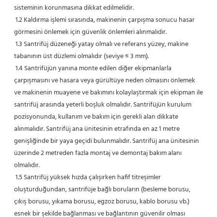
sisteminin korunmasına dikkat edilmelidir.
 1.2 Kaldırma işlemi sırasında, makinenin çarpışma sonucu hasar 
görmesini önlemek için güvenlik önlemleri alınmalıdır.
 1.3 Santrifüj düzeneği yatay olmalı ve referans yüzey, makine 
tabanının üst düzlemi olmalıdır (seviye ≤ 3 mm).
 1.4 Santrifüjün yanına monte edilen diğer ekipmanlarla 
çarpışmasını ve hasara veya gürültüye neden olmasını önlemek 
ve makinenin muayene ve bakımını kolaylaştırmak için ekipman ile 
santrifüj arasında yeterli boşluk olmalıdır. Santrifüjün kurulum 
pozisyonunda, kullanım ve bakım için gerekli alan dikkate 
alınmalıdır. Santrifüj ana ünitesinin etrafında en az 1 metre 
genişliğinde bir yaya geçidi bulunmalıdır. Santrifüj ana ünitesinin 
üzerinde 2 metreden fazla montaj ve demontaj bakım alanı 
olmalıdır.
 1.5 Santrifüj yüksek hızda çalışırken hafif titreşimler 
oluşturduğundan, santrifüje bağlı boruların (besleme borusu, 
çıkış borusu, yıkama borusu, egzoz borusu, kablo borusu vb.) 
esnek bir şekilde bağlanması ve bağlantının güvenilir olması 