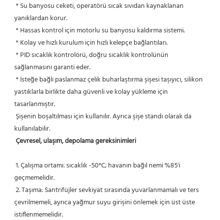
 * Su banyosu ceketi, operatörü sıcak sıvıdan kaynaklanan 
yanıklardan korur.
 * Hassas kontrol için motorlu su banyosu kaldırma sistemi.
 * Kolay ve hızlı kurulum için hızlı kelepçe bağlantıları.
 * PID sıcaklık kontrolörü, doğru sıcaklık kontrolünün 
sağlanmasını garanti eder.
 * İsteğe bağlı paslanmaz çelik buharlaştırma şişesi taşıyıcı, silikon 
yastıklarla birlikte daha güvenli ve kolay yükleme için 
tasarlanmıştır.
 Şişenin boşaltılması için kullanılır. Ayrıca şişe standı olarak da 
kullanılabilir.
Çevresel, ulaşım, depolama gereksinimleri
 1. Çalışma ortamı: sıcaklık -50°C; havanın bağıl nemi %85'i 
geçmemelidir.
 2. Taşıma: Santrifüjler sevkiyat sırasında yuvarlanmamalı ve ters 
çevrilmemeli, ayrıca yağmur suyu girişini önlemek için üst üste 
istiflenmemelidir.