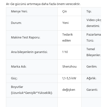
Ar-Ge gücünü artırmaya daha fazla önem verecektir.
Menşe Yeri:
Çin
Tip:
Video çıkış
Durum:
Yeni
denetimi:
Tedarik
Pazarlama
Makine Test Raporu:
edilen
Türü:
Temel
Ana bileşenlerin garantisi:
1 Yıl
Bileşenler:
Marka Adı:
Shenzhou
Gerilim:
Güç:
1,1-5,5 kW
Ağırlık:
Boyutlar
değişken
Garanti:
(Uzunluk*Genişlik*Yükseklik):