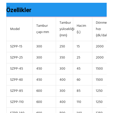
Özellikler
Tambur
Dönme
Tambur
Hacim
Model
yüksekliği
hızı
çapı mm
(L)
(mm)
(dk/dakika)
SZPP-15
300
250
15
2000
SZPP-25
300
350
25
2000
SZPP-45
450
300
45
1500
SZPP-60
450
400
60
1500
SZPP-85
600
300
85
1250
SZPP-110
600
400
110
1250