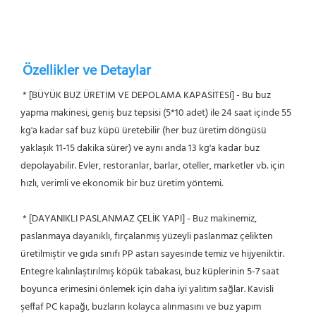
Özellikler ve Detaylar
* [BÜYÜK BUZ ÜRETİM VE DEPOLAMA KAPASİTESİ] - Bu buz 
yapma makinesi, geniş buz tepsisi (5*10 adet) ile 24 saat içinde 55 
kg'a kadar saf buz küpü üretebilir (her buz üretim döngüsü 
yaklaşık 11-15 dakika sürer) ve aynı anda 13 kg'a kadar buz 
depolayabilir. Evler, restoranlar, barlar, oteller, marketler vb. için 
hızlı, verimli ve ekonomik bir buz üretim yöntemi.
* [DAYANIKLI PASLANMAZ ÇELİK YAPI] - Buz makinemiz, 
paslanmaya dayanıklı, fırçalanmış yüzeyli paslanmaz çelikten 
üretilmiştir ve gıda sınıfı PP astarı sayesinde temiz ve hijyeniktir. 
Entegre kalınlaştırılmış köpük tabakası, buz küplerinin 5-7 saat 
boyunca erimesini önlemek için daha iyi yalıtım sağlar. Kavisli 
şeffaf PC kapağı, buzların kolayca alınmasını ve buz yapım 