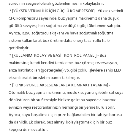
sürecinin sezgisel olarak gözlemlenmesini kolaylaştırır.
* [YÜKSEK VERİMLİLİK İÇİN GÜÇLÜ KOMPRESÖR] - Yüksek verimli 
CFC kompresörü sayesinde, buz yapma makinemiz daha düşük 
gürültü seviyesi, hızlı soğutma ve düşük güç tüketimine sahiptir. 
Ayrıca, R290 soğutucu akışkanı ve hava soğutmalı soğutma 
sistemi kullanılarak buz üretimi daha enerji tasarruflu hale 
getirilmiştir.
* [KULLANIMI KOLAY VE BASİT KONTROL PANELİ] - Buz 
makinesine, kendi kendini temizleme, buz çözme, rezervasyon, 
arıza hatırlatıcıları (göstergeler) vb. gibi çoklu işlevlere sahip LED 
ekranlı pratik bir işletim paneli takılmıştır.
* [FONKSİYONEL AKSESUARLARLA KOMPAKT TASARIM] - 
Otomatik buz yapma makinemiz, musluk suyunu içilebilir saf suya 
dönüştüren bir su filtresiyle birlikte gelir; bu sayede cihazımız 
evinizin veya restoranlarınızın herhangi bir yerine kurulabilir. 
Ayrıca, suyu boşaltmak için prize bağlanabilen bir tahliye borusu 
da dahildir. Ek olarak, buz almayı kolaylaştırmak için bir buz 
kepçesi de mevcuttur.