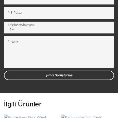
E-Posta
Telefon/whatsapp
+1
Içerik
Şimdi Soruşturma
İlgili Ürünler