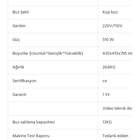
Buz Şekli
Küp buz
Gerilim
220V/110V
Güç
510 W
Boyutlar (Uzunluk*Genişlik*Yükseklik)
430x410x795 mm
Ağırlık
26.8KG
Sertifikasyon
ce
Garanti
1 Yıl
Video teknik destek,
Buz saklama kapasitesi
13KG
Makine Test Raporu
Tedarik edilen