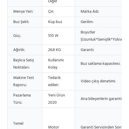
Diğer
Menşe Yeri:
Çin
Marka Adı:
Buz Şekli:
Küp buz
Gerilim:
Boyutlar
Güç:
510 W
(Uzunluk*Genişlik*Yükseklik)
Ağırlık:
26.8 KG
Garanti:
Başlıca Satış
Kullanımı
Buz saklama kapasitesi:
Noktaları:
Kolay
Makine Test
Tedarik
Video çıkış denetimi:
Raporu:
edilen
Pazarlama
Yeni Ürün
Ana bileşenlerin garantisi:
Türü:
2020
Temel
Motor
Garanti Servisinden Sonra: