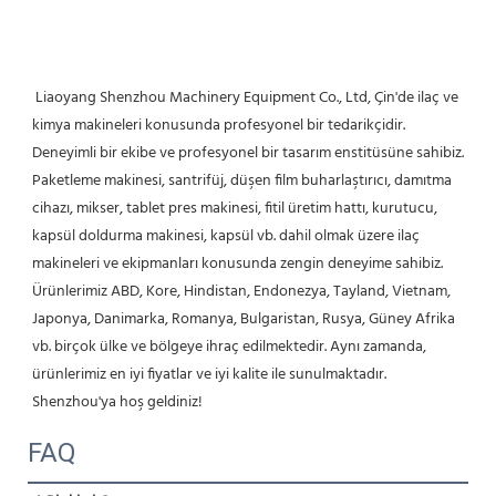
 Liaoyang Shenzhou Machinery Equipment Co., Ltd, Çin'de ilaç ve 
kimya makineleri konusunda profesyonel bir tedarikçidir. 
Deneyimli bir ekibe ve profesyonel bir tasarım enstitüsüne sahibiz. 
Paketleme makinesi, santrifüj, düşen film buharlaştırıcı, damıtma 
cihazı, mikser, tablet pres makinesi, fitil üretim hattı, kurutucu, 
kapsül doldurma makinesi, kapsül vb. dahil olmak üzere ilaç 
makineleri ve ekipmanları konusunda zengin deneyime sahibiz. 
Ürünlerimiz ABD, Kore, Hindistan, Endonezya, Tayland, Vietnam, 
Japonya, Danimarka, Romanya, Bulgaristan, Rusya, Güney Afrika 
vb. birçok ülke ve bölgeye ihraç edilmektedir. Aynı zamanda, 
ürünlerimiz en iyi fiyatlar ve iyi kalite ile sunulmaktadır. 
Shenzhou'ya hoş geldiniz! 
FAQ