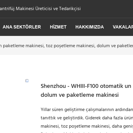
trifüj Makinesi Üreticisi ve Tedarikçisi
ANA SEKTÖRLER
HIZMET
HAKKIMIZDA
VAKALA
n paketleme makinesi, toz poşetleme makinesi, dolum ve paketl
Shenzhou - WHIII-F100 otomatik un
dolum ve paketleme makinesi
Yıllar süren geliştirme çalışmalarının ardından
tanıttık ve geliştirdik. Giderek daha fazla ü
makinesi, toz poşetleme makinesi, daha geniş