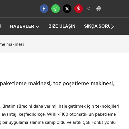
R
BIZE ULAŞIN
SIKÇA SORULAN SO
HABERLER
eme makinesi
 paketleme makinesi, toz poşetleme makinesi,
, üretim sürecini daha verimli hale getirmek için teknolojileri
rün avantajı keşfedildikçe, WHIII-F100 otomatik un paketleme
 bir uygulama alanına sahip oldu ve artık Çok Fonksiyonlu