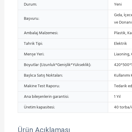
Durum:
Yeni
Gıda, İçec
Başvuru:
ve Donanım
Ambalaj Malzemesi:
Plastik, Ka
Tahrik Tipi:
Elektrik
Menşe Yeri:
Liaoning, 
Boyutlar (Uzunluk*Genişlik*Yükseklik):
420*500
Başlıca Satış Noktaları:
Kullanımı 
Makine Test Raporu:
Tedarik ed
Ana bileşenlerin garantisi:
1 Yıl
Üretim kapasitesi:
40 torba/
Ürün Açıklaması