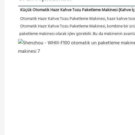
Küçük Otomatik Hazır Kahve Tozu Paketleme Makinesi (Kahve İç
Otomatik Hazır Kahve Tozu Paketleme Makinesi, hazır kahve tozu, ş
 Otomatik Hazır Kahve Tozu Paketleme Makinesi, kombine bir üründür ve otomatik paketleme için dolum makinesiyle birlikte kullanılabilir; ayrıca ayrı olarak da kullanılabilir, hem dolum makinesi hem de 
paketleme makinesi olarak işlev görebilir. Bu da makinenin avantaj