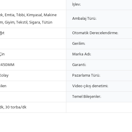
İşlev:
ek, Emtia, Tıbbi, Kimyasal, Makine
Ambalaj Türü:
, Giyim, Tekstil, Sigara, Tütün
ğıt
Otomatik Derecelendirme:
Gerilim:
Çin
Marka Adı:
*1450MM
Garanti:
Kolay
Pazarlama Türü:
ilen
Video çıkış denetimi:
Temel Bileşenler:
dk, 30 torba/dk