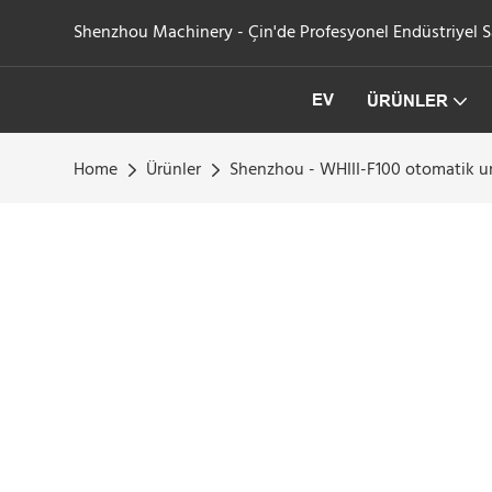
Shenzhou Machinery - Çin'de Profesyonel Endüstriyel San
EV
ÜRÜNLER
Home
Ürünler
Shenzhou - WHIII-F100 otomatik u