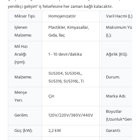
yenilikçi gelişim" iş felsefesine her zaman bağlı kalacaktır.
Mikser Tipi:
Homojenizatör
Varil Hacmi (L):
İşlenen
Plastikler, Kimyasallar,
Maksimum Yüklem
Malzeme:
Gıda, İlaç
(L):
Mil Hızı
Aralığı
1 - 10 devir/dakika
Ağırlık (KG):
(rpm):
SUS304, SUS304L,
Malzeme:
Durum:
SUS316, SUS316L, Ti
Menşe
Çin
Marka Adı:
Yeri:
Boyutlar
Gerilim:
120V/220V/380V/440V
(Uzunluk*Genişlik*
Güç (kW):
2,2 kW
Garanti: