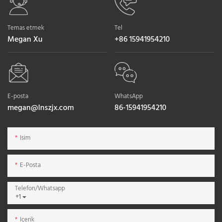
Temas etmek
Tel
Megan Xu
+86 15941954210
E-posta
WhatsApp
megan@lnszjx.com
86-15941954210
Isim
E-Posta
Telefon/whatsapp
+1
Içerik