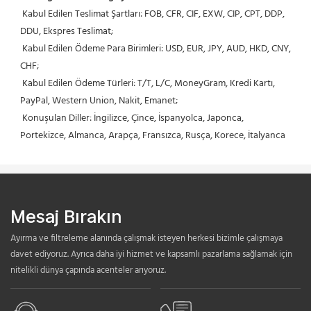
 Kabul Edilen Teslimat Şartları: FOB, CFR, CIF, EXW, CIP, CPT, DDP, 
DDU, Ekspres Teslimat;
 Kabul Edilen Ödeme Para Birimleri: USD, EUR, JPY, AUD, HKD, CNY, 
CHF;
 Kabul Edilen Ödeme Türleri: T/T, L/C, MoneyGram, Kredi Kartı, 
PayPal, Western Union, Nakit, Emanet;
 Konuşulan Diller: İngilizce, Çince, İspanyolca, Japonca, 
Portekizce, Almanca, Arapça, Fransızca, Rusça, Korece, İtalyanca
Mesaj Bırakın
Ayırma ve filtreleme alanında çalışmak isteyen herkesi bizimle çalışmaya
davet ediyoruz. Ayrıca daha iyi hizmet ve kapsamlı pazarlama sağlamak için
nitelikli dünya çapında acenteler arıyoruz.