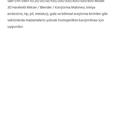
SBH SYH SWH 10/20/30/50/100/200/300/400/500/800 Model 
3D Hareketli Mikser / Blender / Karıştırma Makinesi, kimya 
endüstrisi, tıp, pil, metalurji, gıda ve bilimsel araştırma birimleri gibi 
sektörlerde malzemelerin yüksek homojenlikte karıştırılması için 
uygundur.