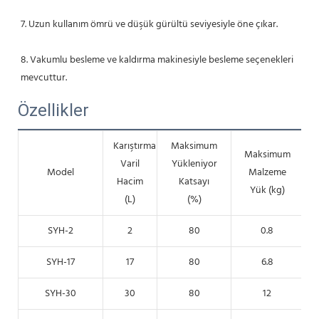
7. Uzun kullanım ömrü ve düşük gürültü seviyesiyle öne çıkar.
8. Vakumlu besleme ve kaldırma makinesiyle besleme seçenekleri 
mevcuttur.
Özellikler
Karıştırma
Maksimum
Maksimum
Varil
Yükleniyor
Model
Malzeme
Hacim
Katsayı
Yük (kg)
(L)
(%)
SYH-2
2
80
0.8
SYH-17
17
80
6.8
SYH-30
30
80
12