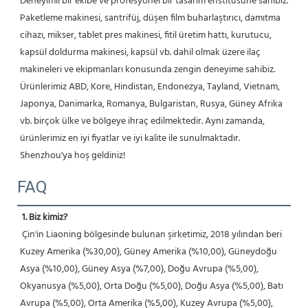
Deneyimli bir ekibe ve profesyonel bir tasarım enstitüsüne sahibiz. 
Paketleme makinesi, santrifüj, düşen film buharlaştırıcı, damıtma 
cihazı, mikser, tablet pres makinesi, fitil üretim hattı, kurutucu, 
kapsül doldurma makinesi, kapsül vb. dahil olmak üzere ilaç 
makineleri ve ekipmanları konusunda zengin deneyime sahibiz. 
Ürünlerimiz ABD, Kore, Hindistan, Endonezya, Tayland, Vietnam, 
Japonya, Danimarka, Romanya, Bulgaristan, Rusya, Güney Afrika 
vb. birçok ülke ve bölgeye ihraç edilmektedir. Aynı zamanda, 
ürünlerimiz en iyi fiyatlar ve iyi kalite ile sunulmaktadır. 
Shenzhou'ya hoş geldiniz! 
FAQ
1. Biz kimiz?
 Çin'in Liaoning bölgesinde bulunan şirketimiz, 2018 yılından beri 
Kuzey Amerika (%30,00), Güney Amerika (%10,00), Güneydoğu 
Asya (%10,00), Güney Asya (%7,00), Doğu Avrupa (%5,00), 
Okyanusya (%5,00), Orta Doğu (%5,00), Doğu Asya (%5,00), Batı 
Avrupa (%5,00), Orta Amerika (%5,00), Kuzey Avrupa (%5,00), 