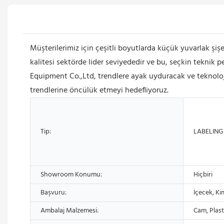
Müşterilerimiz için çeşitli boyutlarda küçük yuvarlak şiş
kalitesi sektörde lider seviyededir ve bu, seçkin tekni
Equipment Co.,Ltd, trendlere ayak uyduracak ve teknolojil
trendlerine öncülük etmeyi hedefliyoruz.
Tip:
LABELING
Showroom Konumu:
Hiçbiri
Başvuru:
İçecek, Ki
Ambalaj Malzemesi:
Cam, Plast