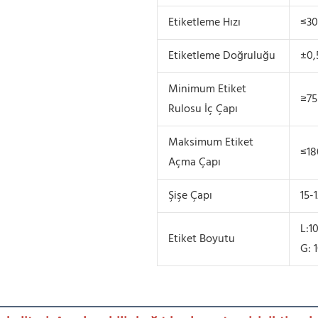
Etiketleme Hızı
≤30
Etiketleme Doğruluğu
±0
Minimum Etiket
≥7
Rulosu İç Çapı
Maksimum Etiket
≤1
Açma Çapı
Şişe Çapı
15-
L:1
Etiket Boyutu
G: 