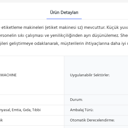
Ürün Detayları
e etiketleme makineleri (etiket makinesi sz) mevcuttur. Küçük yuva
k personelin sıkı çalışması ve yenilikçiliğinden ayrı düşünülemez
eri geliştirmeye odaklanarak, müşterilerin ihtiyaçlarına daha iyi 
 MACHINE
Uygulanabilir Sektörler:
Durum:
myasal, Emtia, Gıda, Tıbbi
Ambalaj Türü:
ik
Otomatik Derecelendirme: