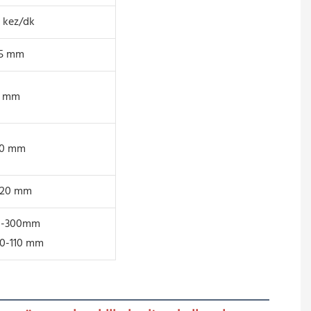
 kez/dk
,5 mm
5 mm
80 mm
120 mm
0-300mm
10-110 mm