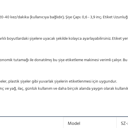
z/dakika (kullanıcıya bağlıdır); Şişe Çapı: 0,6 - 3,9 inç; Etiket Uzunluğu: 1,0 -
klı boyutlardaki şişelere uyacak şekilde kolayca ayarlayabilirsiniz. Etiket ye
nomik tutamağı ile donatılmış bu şişe etiketleme makinesi verimli çalışır. Bu
r, plastik şişeler gibi yuvarlak şişelerin etiketlenmesi için uygundur.
pirinç ve yağ, ilaç, günlük kullanım ve daha birçok alanda yaygın olarak kullanı
Model
SZ