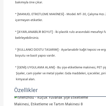
bakımıyla öne çıkar.
* [MANUEL ETİKETLEME MAKİNESİ] - Model: MT-30, Çalışma Hızı: 20-40 ke
içermeyen etiketler.
* [AYARLANABİLİR BOYUT] - İki plastik rulo arasındaki mesafeyi far
belirleyebilirsiniz.
* [KULLANICI DOSTU TASARIM] - Ayarlanabilir kağıt tepsisi ve ergo
boyutu ve basit yapısı vardır.
* [GENİŞ UYGULAMA ALANI] - Bu şişe etiketleme makinesi, PET şişele
 Şişeler, cam şişeler ve metal şişeler. Gıda maddeleri, içecekler, 
 kimyasal alan.
Özellikler