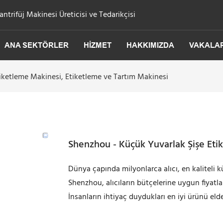
trifüj Makinesi Üreticisi ve Tedarikçisi
ANA SEKTÖRLER
HIZMET
HAKKIMIZDA
VAKALA
iketleme Makinesi, Etiketleme ve Tartım Makinesi
Shenzhou - Küçük Yuvarlak Şişe Eti
Dünya çapında milyonlarca alıcı, en kaliteli k
Shenzhou, alıcıların bütçelerine uygun fiyatl
İnsanların ihtiyaç duydukları en iyi ürünü eld