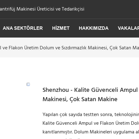
trifüj Makinesi Üreticisi ve Tedarikçisi
ANA SEKTÖRLER
HIZMET
HAKKIMIZDA
VAKALA
l ve Flakon Üretim Dolum ve Sızdırmazlık Makinesi, Çok Satan M
Shenzhou - Kalite Güvenceli Ampul 
Makinesi, Çok Satan Makine
Yapılan çok sayıda testten sonra, teknolojin
Kalite Güvenceli Ampul ve Flakon Üretim Dolu
kanıtlanmıştır. Dolum Makineleri uygulama al