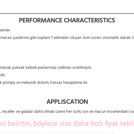
PERFORMANCE CHARACTERISTICS
zenler.
numarası yazdırma gibi toplam 7 adımdan oluşan tüm süreci otomatik olarak 
olarak yüksek kaliteli paslanmaz çelikten üretilmiştir.
dir.
altik pompa ve mekanik dolum, hassas hesaplama ile.
APPLISCATION
, reçeller ve gıdalar dahil olmak üzere her türlü sıvı ve macun kıvamındaki sıv
 belirtin, böylece size daha hızlı fiyat teklif