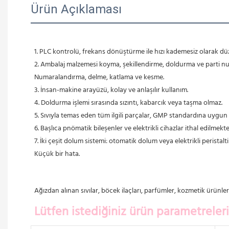
Ürün Açıklaması
1. PLC kontrolü, frekans dönüştürme ile hızı kademesiz olarak dü
 2. Ambalaj malzemesi koyma, şekillendirme, doldurma ve parti 
 Numaralandırma, delme, katlama ve kesme.
 3. İnsan-makine arayüzü, kolay ve anlaşılır kullanım.
 4. Doldurma işlemi sırasında sızıntı, kabarcık veya taşma olmaz.
 5. Sıvıyla temas eden tüm ilgili parçalar, GMP standardına uygun 
 6. Başlıca pnömatik bileşenler ve elektrikli cihazlar ithal edilmekte
 7. İki çeşit dolum sistemi: otomatik dolum veya elektrikli perist
 Küçük bir hata.
Ağızdan alınan sıvılar, böcek ilaçları, parfümler, kozmetik ürünler
Lütfen istediğiniz ürün parametrelerini