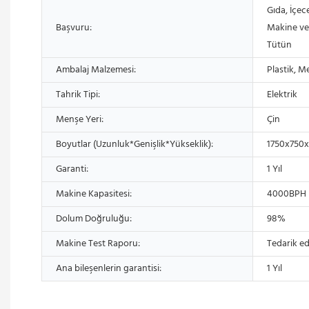
Gıda, İçec
Başvuru:
Makine ve 
Tütün
Ambalaj Malzemesi:
Plastik, M
Tahrik Tipi:
Elektrik
Menşe Yeri:
Çin
Boyutlar (Uzunluk*Genişlik*Yükseklik):
1750x750
Garanti:
1 Yıl
Makine Kapasitesi:
4000BPH
Dolum Doğruluğu:
98%
Makine Test Raporu:
Tedarik ed
Ana bileşenlerin garantisi:
1 Yıl