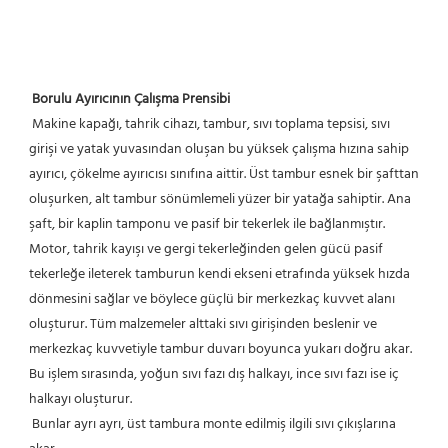
Borulu Ayırıcının Çalışma Prensibi
 Makine kapağı, tahrik cihazı, tambur, sıvı toplama tepsisi, sıvı 
girişi ve yatak yuvasından oluşan bu yüksek çalışma hızına sahip 
ayırıcı, çökelme ayırıcısı sınıfına aittir. Üst tambur esnek bir şafttan 
oluşurken, alt tambur sönümlemeli yüzer bir yatağa sahiptir. Ana 
şaft, bir kaplin tamponu ve pasif bir tekerlek ile bağlanmıştır. 
Motor, tahrik kayışı ve gergi tekerleğinden gelen gücü pasif 
tekerleğe ileterek tamburun kendi ekseni etrafında yüksek hızda 
dönmesini sağlar ve böylece güçlü bir merkezkaç kuvvet alanı 
oluşturur. Tüm malzemeler alttaki sıvı girişinden beslenir ve 
merkezkaç kuvvetiyle tambur duvarı boyunca yukarı doğru akar. 
Bu işlem sırasında, yoğun sıvı fazı dış halkayı, ince sıvı fazı ise iç 
halkayı oluşturur.
 Bunlar ayrı ayrı, üst tambura monte edilmiş ilgili sıvı çıkışlarına 