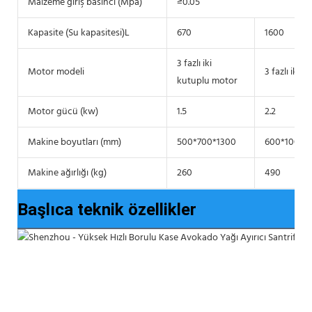
Malzeme giriş basıncı (Mpa)
≥0.05
Kapasite (Su kapasitesi)L
670
1600
3 fazlı iki
Motor modeli
3 fazlı iki 
kutuplu motor
Motor gücü (kw)
1.5
2.2
Makine boyutları (mm)
500*700*1300
600*1000*
Makine ağırlığı (kg)
260
490
Başlıca teknik özellikler