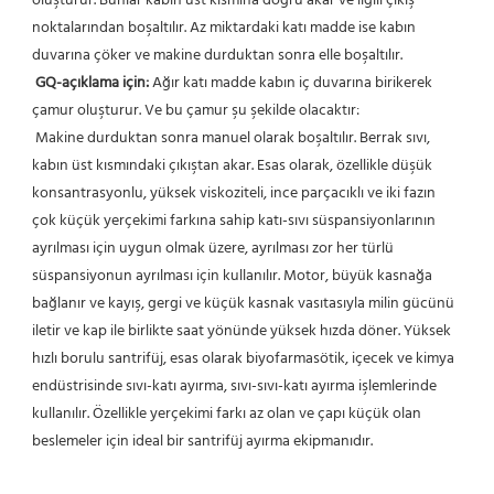
oluşturur. Bunlar kabın üst kısmına doğru akar ve ilgili çıkış 
noktalarından boşaltılır. Az miktardaki katı madde ise kabın 
duvarına çöker ve makine durduktan sonra elle boşaltılır.
GQ-açıklama için:
 Ağır katı madde kabın iç duvarına birikerek 
çamur oluşturur. Ve bu çamur şu şekilde olacaktır:
 Makine durduktan sonra manuel olarak boşaltılır. Berrak sıvı, 
kabın üst kısmındaki çıkıştan akar. Esas olarak, özellikle düşük 
konsantrasyonlu, yüksek viskoziteli, ince parçacıklı ve iki fazın 
çok küçük yerçekimi farkına sahip katı-sıvı süspansiyonlarının 
ayrılması için uygun olmak üzere, ayrılması zor her türlü 
süspansiyonun ayrılması için kullanılır. Motor, büyük kasnağa 
bağlanır ve kayış, gergi ve küçük kasnak vasıtasıyla milin gücünü 
iletir ve kap ile birlikte saat yönünde yüksek hızda döner. Yüksek 
hızlı borulu santrifüj, esas olarak biyofarmasötik, içecek ve kimya 
endüstrisinde sıvı-katı ayırma, sıvı-sıvı-katı ayırma işlemlerinde 
kullanılır. Özellikle yerçekimi farkı az olan ve çapı küçük olan 
beslemeler için ideal bir santrifüj ayırma ekipmanıdır. 