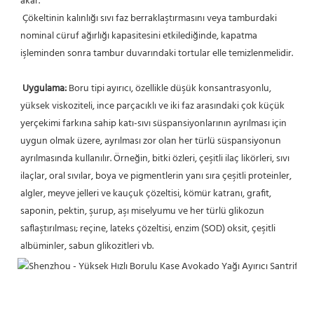
akar.
 Çökeltinin kalınlığı sıvı faz berraklaştırmasını veya tamburdaki 
nominal cüruf ağırlığı kapasitesini etkilediğinde, kapatma 
işleminden sonra tambur duvarındaki tortular elle temizlenmelidir.
Uygulama:
 Boru tipi ayırıcı, özellikle düşük konsantrasyonlu, 
yüksek viskoziteli, ince parçacıklı ve iki faz arasındaki çok küçük 
yerçekimi farkına sahip katı-sıvı süspansiyonlarının ayrılması için 
uygun olmak üzere, ayrılması zor olan her türlü süspansiyonun 
ayrılmasında kullanılır. Örneğin, bitki özleri, çeşitli ilaç likörleri, sıvı 
ilaçlar, oral sıvılar, boya ve pigmentlerin yanı sıra çeşitli proteinler, 
algler, meyve jelleri ve kauçuk çözeltisi, kömür katranı, grafit, 
saponin, pektin, şurup, aşı miselyumu ve her türlü glikozun 
saflaştırılması; reçine, lateks çözeltisi, enzim (SOD) oksit, çeşitli 
albüminler, sabun glikozitleri vb. 