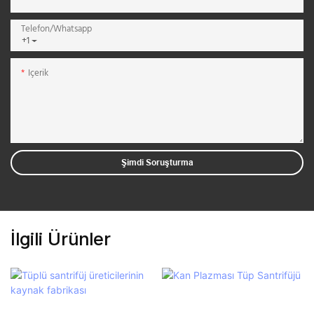
Telefon/whatsapp
+1
Içerik
Şimdi Soruşturma
İlgili Ürünler