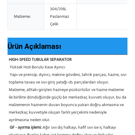
304/316L
Malzeme:
Paslanmaz
Çelik
Ürün Açıklaması
HIGH-SPEED TUBULAR SEPARATOR
 Yüksek Hızlı Borulu Kase Ayırıcı
 Yapı ve prensip: Ayırıcı, makine gövdesi, tahrik parçası, hazne, sıvı 
toplama tavası ve sıvı giriş yatağı vb. parçalardan oluşur. 
Malzeme, alttaki girişten hazneye püskürtülür ve hazne malzeme 
ile birlikte döndüğünde güçlü bir merkezkaç kuvveti oluşur; bu da 
malzemenin haznenin duvarı boyunca yukarı doğru akmasına ve 
merkezkaç kuvvetiyle oluşan farklı yerçekimi nedeniyle 
ayrılmasına neden olur.
GF - ayırma işlemi:
 Ağır sıvı dış halkayı, hafif sıvı ise iç halkayı 