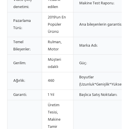
Makine Test Raporu:
denetimi:
edilen
2019'un En
Pazarlama
Popüler
Ana bileşenlerin garantisi:
Türü:
Ürünü
Temel
Rulman,
Marka Adı:
Bileşenler:
Motor
Müşteri
Gerilim:
Güç:
odaklı
Boyutlar
Ağırlık:
460
(Uzunluk*Genişlik*Yükseklik)
Garanti:
1 Yıl
Başlıca Satış Noktaları:
Üretim
Tesisi,
Makine
Tamir