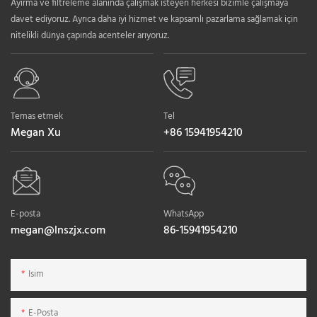
Ayırma ve filtreleme alanında çalışmak isteyen herkesi bizimle çalışmaya
davet ediyoruz. Ayrıca daha iyi hizmet ve kapsamlı pazarlama sağlamak için
nitelikli dünya çapında acenteler arıyoruz.
Temas etmek
Tel
Megan Xu
+86 15941954210
E-posta
WhatsApp
megan@lnszjx.com
86-15941954210
Isim
E-Posta