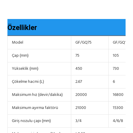
Özellikler
Model
GF/GQ75
GF/GQ105
Çap (mm)
75
105
Yükseklik (mm)
450
730
Çökelme hacmi (L)
2.67
6
Maksimum hız (devir/dakika)
20000
16800
Maksimum ayırma faktörü
21000
15300
Giriş nozulu çapı (mm)
3/4
4/6/8