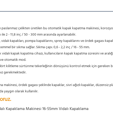
ve paslanmaz çelikten üretilen bu otomatik kapak kapatma makinesi, korozyona
 ile 2 - 11,8 inç / 50 - 300 mm arasında ayarlanabilir.
eti, vidalı kapakları, pompa kapaklarını, sprey kapaklarını ve ördek gagası kap
mmel bir sıkma sağlar. Sıkma çapı: 0,6 - 2,2 inç / 16 - 55 mm.
k vidalı kapak kapatma cihazı, kullanıcıların kapak kapatma süresini ve aralığın
 ve otomatik mod.
 dört kilitleme sürtünme tekerleğinin dönüşünü kontrol etmek için gereken b
nız gerekmektedir.
a makinesi, ördek gagası şeklinde kapaklar, sivri ağızlı kapaklar, düzensiz pl
 yaygın olarak kullanılır.
oruz.