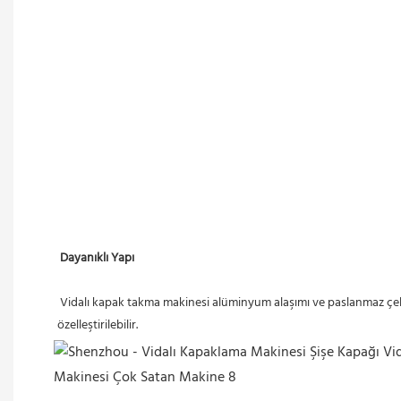
Dayanıklı Yapı
 Vidalı kapak takma makinesi alüminyum alaşımı ve paslanmaz çelikten üretilmiştir, korozyona ve çizilmeye karşı dayanıklıdır. Kapak takma başlığı, kapak yüksekliğine göre 50 ila 300 mm arasında 
özelleştirilebilir.