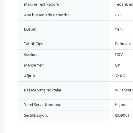
Makine Test Raporu:
Tedarik ed
Ana bileşenlerin garantisi:
1 Yıl
Durum:
Yeni
Tahrik Tipi:
Pnömatik
Gerilim:
110V
Menşe Yeri:
Çin
Ağırlık:
32 KG
Başlıca Satış Noktaları:
Kullanımı 
Yerel Servis Konumu:
Hiçbiri
Sertifikasyon:
ISO9001