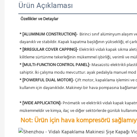
Ürün Açıklaması
Özellikler ve Detaylar
* [ALUMINUM CONSTRUCTION]- 
 Birinci sınıf alüminyum alaşım 
dayanıklı ve stabildir. Kapak kapatma başlığının yüksekliği, el çarkı
* [IRREGULAR COVER CAPPING]-
 Elektrikli vidalı kapak sıkma al
kilitleme sürtünme tekerleğinin mükemmel işbirliği, verimli ve müke
* [MULTI-FUNCTION CONTROL PANEL]-
 Masaüstü elektrikli plasti
sahiptir. İki çalışma modu mevcuttur: ayak pedalıyla manuel mod
* [POWERFUL DUAL MOTOR]-
 Çift motor, kapaklama işlemini ve
kullanım için dayanıklıdır. Makineyi bir hava pompasına bağlama
* [WIDE APPLICATION]-
 Pnömatik ve elektrikli vidalı kapak kapatm
mükemmeldir ve kimya, ilaç ve diğer sektörlerde günlük kullanımda
Not: Ürün için hava kompresörü sağlamıy