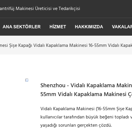
trifüj Makinesi Üreticisi ve Tedarikçisi
ANA SEKTÖRLER
HIZMET
HAKKIMIZDA
VAKALA
nesi Şişe Kapağı Vidalı Kapaklama Makinesi 16-55mm Vidalı Kap
Shenzhou - Vidalı Kapaklama Makine
55mm Vidalı Kapaklama Makinesi Ç
Vidalı Kapaklama Makinesi (16-55mm Şişe Kap
kullanıcılar tarafından büyük beğeni topladı v
yaşadığı sorunları gerçekten çözdü.