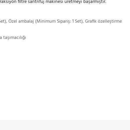
raksiyon filtre santrifüj makinesi üretmeyi başarmıştır.
et), Özel ambalaj (Minimum Sipariş: 1 Set), Grafik özelleştirme
a taşımacılığı