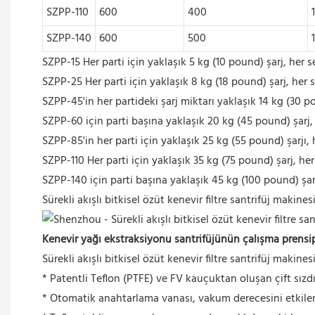
SZPP-110
600
400
SZPP-140
600
500
SZPP-15 Her parti için yaklaşık 5 kg (10 pound) şarj, her s
SZPP-25 Her parti için yaklaşık 8 kg (18 pound) şarj, her se
SZPP-45'in her partideki şarj miktarı yaklaşık 14 kg (30 po
SZPP-60 için parti başına yaklaşık 20 kg (45 pound) şarj, h
SZPP-85'in her parti için yaklaşık 25 kg (55 pound) şarjı, h
SZPP-110 Her parti için yaklaşık 35 kg (75 pound) şarj, her
SZPP-140 için parti başına yaklaşık 45 kg (100 pound) şarj,
Sürekli akışlı bitkisel özüt kenevir filtre santrifüj makine
Kenevir yağı ekstraksiyonu santrifüjünün çalışma prensip
Sürekli akışlı bitkisel özüt kenevir filtre santrifüj makine
* Patentli Teflon (PTFE) ve FV kauçuktan oluşan çift sızdı
* Otomatik anahtarlama vanası, vakum derecesini etkil