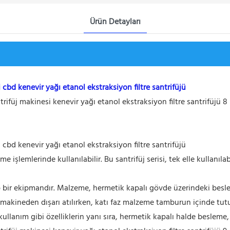
Ürün Detayları
si cbd kenevir yağı etanol ekstraksiyon filtre santrifüjü
si cbd kenevir yağı etanol ekstraksiyon filtre santrifüjü
me işlemlerinde kullanılabilir. Bu santrifüj serisi, tek elle kullanıla
ip bir ekipmandır. Malzeme, hermetik kapalı gövde üzerindeki besle
r ve makineden dışarı atılırken, katı faz malzeme tamburun içinde
ı kullanım gibi özelliklerin yanı sıra, hermetik kapalı halde besleme