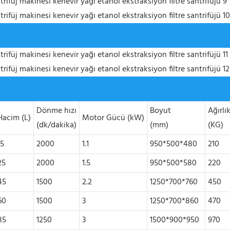
Dönme hızı
Boyut
Ağırlı
Hacim (L)
Motor Gücü (kW)
(dk/dakika)
(mm)
(KG)
15
2000
1.1
950*500*480
210
25
2000
1.5
950*500*580
220
45
1500
2.2
1250*700*760
450
60
1500
3
1250*700*860
470
85
1250
3
1500*900*950
970