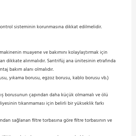
ntrol sisteminin korunmasına dikkat edilmelidir.
 makinenin muayene ve bakımını kolaylaştırmak için
n dikkate alınmalıdır. Santrifüj ana ünitesinin etrafında
ntaj bakım alanı olmalıdır.
borusu, yıkama borusu, egzoz borusu, kablo borusu vb.)
 çıkış borusunun çapından daha küçük olmamalı ve ölü
yesinin tıkanmaması için belirli bir yükseklik farkı
fından sağlanan filtre torbasına göre filtre torbasının ve