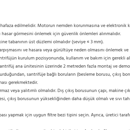
afaza edilmelidir. Motorun nemden korunmasına ve elektronik ko
 hasar görmesini önlemek için güvenlik önlemleri alınmalıdır.
kine tabanının üst düzlemi olmalıdır (seviye ≤ 3 mm).
 çarpışmasını ve hasara veya gürültüye neden olmasını önlemek ve
antrifüjün kurulum pozisyonunda, kullanım ve bakım için gerekli ala
Santrifüj ana ünitesinin üzerinde 2 metreden fazla montaj ve demo
luşturduğundan, santrifüje bağlı boruların (besleme borusu, çıkış 
ması gerekmektedir.
zdırmaz veya yalıtımlı olmalıdır. Dış çıkış borusunun çapı, makine
esi, çıkış borusunun yüksekliğinden daha düşük olmalı ve sıvı tahli
rbası yapmak için uygun filtre bezi tipini seçin. Ayrıca, üretici tara