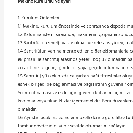
Makine kurulumu ve ayarı
1. Kurulum Önlemleri
1.1 Makine, kurulum öncesinde ve sonrasında depoda muh
1.2 Kaldırma işlemi sırasında, makinenin çarpışma sonucu
1.3 Santrifüj düzeneği yatay olmalı ve referans yüzey, ma
1.4 Santrifüjün yanına monte edilen diğer ekipmanlarla
ekipman ile santrifüj arasında yeterli boşluk olmalıdır. S
en az 1 metre genişliğinde bir yaya geçidi bulunmalıdır. 
1.5 Santrifüj yüksek hızda çalışırken hafif titreşimler o
esnek bir şekilde bağlanması ve bağlantının güvenilir ol
Sızıntı olmaması ve elektriğin güvenli kullanımı için sı
kıvrımlar veya tıkanıklıklar içermemelidir. Boru düzenlem
olmalıdır.
1.6 Ayrıştırılacak malzemelerin özelliklerine göre filtre to
tambur gövdesinin iyi bir şekilde oturmasını sağlayın.