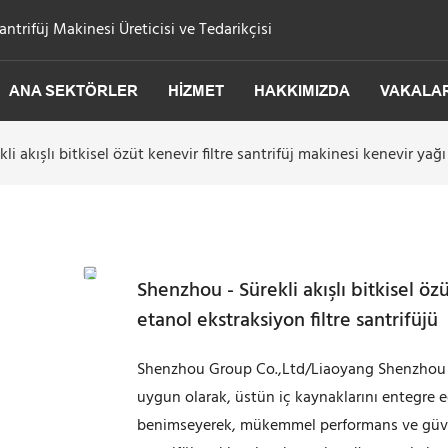
trifüj Makinesi Üreticisi ve Tedarikçisi
ANA SEKTÖRLER
HIZMET
HAKKIMIZDA
VAKALA
i akışlı bitkisel özüt kenevir filtre santrifüj makinesi kenevir yağı
Shenzhou - Sürekli akışlı bitkisel öz
etanol ekstraksiyon filtre santrifüjü
Shenzhou Group Co.,Ltd/Liaoyang Shenzhou M
uygun olarak, üstün iç kaynaklarını entegre ed
benimseyerek, mükemmel performans ve güvenili