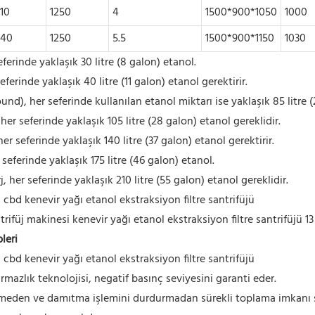
110
1250
4
1500*900*1050
1000
140
1250
5.5
1500*900*1150
1030
eferinde yaklaşık 30 litre (8 galon) etanol.
ferinde yaklaşık 40 litre (11 galon) etanol gerektirir.
und), her seferinde kullanılan etanol miktarı ise yaklaşık 85 litre (
er seferinde yaklaşık 105 litre (28 galon) etanol gereklidir.
er seferinde yaklaşık 140 litre (37 galon) etanol gerektirir.
 seferinde yaklaşık 175 litre (46 galon) etanol.
 her seferinde yaklaşık 210 litre (55 galon) etanol gereklidir.
si cbd kenevir yağı etanol ekstraksiyon filtre santrifüjü
leri
si cbd kenevir yağı etanol ekstraksiyon filtre santrifüjü
rmazlık teknolojisi, negatif basınç seviyesini garanti eder.
emeden ve damıtma işlemini durdurmadan sürekli toplama imkanı s