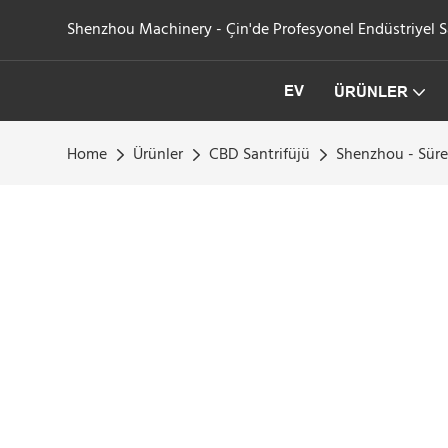
Shenzhou Machinery - Çin'de Profesyonel Endüstriyel San
EV
ÜRÜNLER
Home
Ürünler
CBD Santrifüjü
Shenzhou - Sürekl