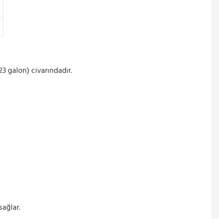
23 galon) civarındadır.
ağlar.