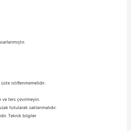
asarlanmıştır.
 üste istiflenmemelidir.
n ve ters çevirmeyin.
uzak tutularak saklanmalıdır.
r. Teknik bilgiler