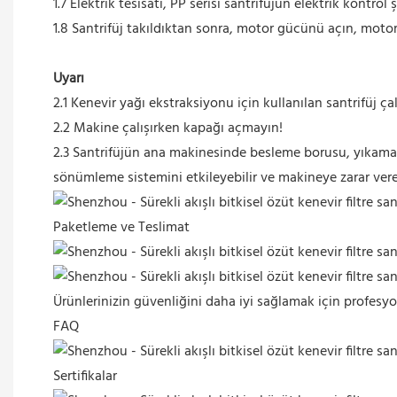
1.7 Elektrik tesisatı, PP serisi santrifüjün elektrik kontr
1.8 Santrifüj takıldıktan sonra, motor gücünü açın, motoru
Uyarı
2.1 Kenevir yağı ekstraksiyonu için kullanılan santrifüj ça
2.2 Makine çalışırken kapağı açmayın!
2.3 Santrifüjün ana makinesinde besleme borusu, yıkama 
sönümleme sistemini etkileyebilir ve makineye zarar vereb
Paketleme ve Teslimat
Ürünlerinizin güvenliğini daha iyi sağlamak için profesyo
FAQ
Sertifikalar