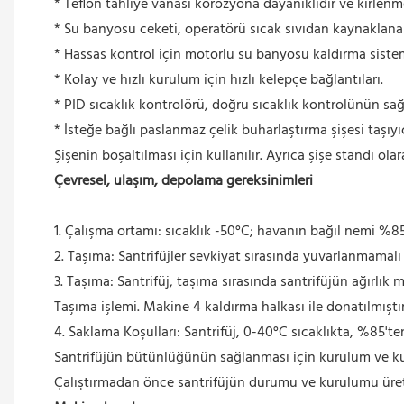
* Teflon tahliye vanası korozyona dayanıklıdır ve kirlenm
* Su banyosu ceketi, operatörü sıcak sıvıdan kaynaklana
* Hassas kontrol için motorlu su banyosu kaldırma siste
* Kolay ve hızlı kurulum için hızlı kelepçe bağlantıları.
* PID sıcaklık kontrolörü, doğru sıcaklık kontrolünün sa
* İsteğe bağlı paslanmaz çelik buharlaştırma şişesi taşıyıc
Şişenin boşaltılması için kullanılır. Ayrıca şişe standı olara
Çevresel, ulaşım, depolama gereksinimleri
1. Çalışma ortamı: sıcaklık -50°C; havanın bağıl nemi %8
2. Taşıma: Santrifüjler sevkiyat sırasında yuvarlanmamalı
3. Taşıma: Santrifüj, taşıma sırasında santrifüjün ağırlık
Taşıma işlemi. Makine 4 kaldırma halkası ile donatılmıştı
4. Saklama Koşulları: Santrifüj, 0-40°C sıcaklıkta, %85'
Santrifüjün bütünlüğünün sağlanması için kurulum ve kul
Çalıştırmadan önce santrifüjün durumu ve kurulumu üreti