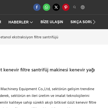
R
BIZE ULAŞIN
SIKÇA SORULAN SO
HABERLER
 etanol ekstraksiyon filtre santrifüjü
üt kenevir filtre santrifüj makinesi kenevir yağı
achinery Equipment Co.,Ltd, sektörün gelişim trendine
erek, sektörün en ileri üretim ve imalat teknolojilerini
r kaliteye sahip sürekli akışlı bitkisel özüt kenevir filtre