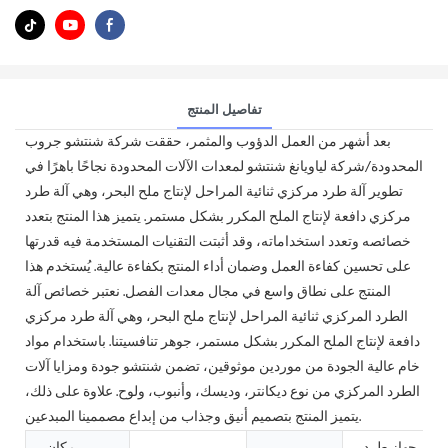
تفاصيل المنتج
بعد أشهر من العمل الدؤوب والمثمر، حققت شركة شنتشو جروب
المحدودة/شركة لياويانغ شنتشو لمعدات الآلات المحدودة نجاحًا باهرًا في
تطوير آلة طرد مركزي ثنائية المراحل لإنتاج ملح البحر، وهي آلة طرد
مركزي دافعة لإنتاج الملح المكرر بشكل مستمر. يتميز هذا المنتج بتعدد
خصائصه وتعدد استخداماته، وقد أثبتت التقنيات المستخدمة فيه قدرتها
على تحسين كفاءة العمل وضمان أداء المنتج بكفاءة عالية. يُستخدم هذا
المنتج على نطاق واسع في مجال معدات الفصل. نعتبر خصائص آلة
الطرد المركزي ثنائية المراحل لإنتاج ملح البحر، وهي آلة طرد مركزي
دافعة لإنتاج الملح المكرر بشكل مستمر، جوهر تنافسيتنا. باستخدام مواد
خام عالية الجودة من موردين موثوقين، تضمن شنتشو جودة ومزايا آلات
الطرد المركزي من نوع ديكانتر، وديسك، وأنبوب، ولوح. علاوة على ذلك،
يتميز المنتج بتصميم أنيق وجذاب من إبداع مصممينا المبدعين.