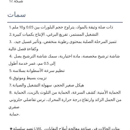
 17. شبكة
سمات
1. ذات صلة وثيقة بالمواد، يتراوح حجم البلورات بين 0.05 و10 ملم
 2. التشغيل المستمر، تفريغ البرغي، الإنتاج بكميات كبيرة
 3. تتميز المرحلة الصلبة بمحتوى رطوبة منخفض، وتأثير غسيل جيد، 
وكفاءة فصل عالية
 4. شاشة ترشيح مخصصة، مادة اختيارية، سمك شاشة الترشيح يصل 
إلى 0.5 مم، عمر خدمة أطول
 5. تنظيم سرعة الأسطوانة بسلاسة
 6. تزييت بسيط وموثوق
 7. هيكل صغير الحجم، سهولة التشغيل والصيانة
 8. الحماية الأمنية: كشف السرعة، الحماية من التلوث بالزيت، الحماية 
من الحمل الزائد وارتفاع درجة حرارة المحرك، ترس تفاضلي حلزوني 
صفري
 حماية.
 ★تضم سلسلة LWL مئات الحالات في صناعة معالجة أملاح النفايات، 