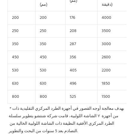
(مم)
دقيقة)
(مم)
200
200
176
4000
1
250
250
208
3500
1
350
350
287
3000
1
450
450
356
2600
1
530
530
405
2200
1
630
630
496
1850
1
800
800
525
1500
1
*بهدف معالجة أوجه القصور في أجهزة الطرد المركزي التقليدية ذات 
الشاشة اللولبية، قامت شركة شنتشو بتطوير سلسلة Y من أجهزة 
الطرد المركزي الأفقية النظيفة ذات الشاشة اللولبية الخالية من 
التصادم بعد 5 سنوات من البحث والتطوير.