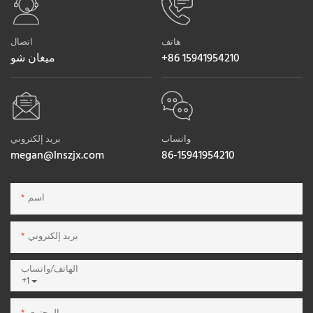
هاتف
اتصال
+86 15941954210
ميغان شو
واتساب
بريد إلكتروني
megan@lnszjx.com
86-15941954210
اسم
بريد إلكتروني
الهاتف/واتساب
+1