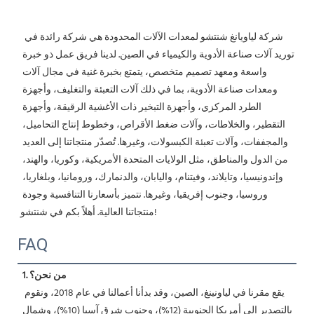
 شركة لياويانغ شنتشو لمعدات الآلات المحدودة هي شركة رائدة في 
توريد آلات صناعة الأدوية والكيمياء في الصين. لدينا فريق عمل ذو خبرة 
واسعة ومعهد تصميم متخصص، يتمتع بخبرة غنية في مجال آلات 
ومعدات صناعة الأدوية، بما في ذلك آلات التعبئة والتغليف، وأجهزة 
الطرد المركزي، وأجهزة التبخير ذات الأغشية الرقيقة، وأجهزة 
التقطير، والخلاطات، وآلات ضغط الأقراص، وخطوط إنتاج التحاميل، 
والمجففات، وآلات تعبئة الكبسولات، وغيرها. تُصدّر منتجاتنا إلى العديد 
من الدول والمناطق، مثل الولايات المتحدة الأمريكية، وكوريا، والهند، 
وإندونيسيا، وتايلاند، وفيتنام، واليابان، والدنمارك، ورومانيا، وبلغاريا، 
وروسيا، وجنوب إفريقيا، وغيرها. نتميز بأسعارنا التنافسية وجودة 
منتجاتنا العالية. أهلاً بكم في شنتشو! 
FAQ
1. من نحن؟
 يقع مقرنا في لياونينغ، الصين، وقد بدأنا أعمالنا في عام 2018، ونقوم 
بالتصدير إلى أمريكا الجنوبية (12%)، وجنوب شرق آسيا (10%)، وشمال 