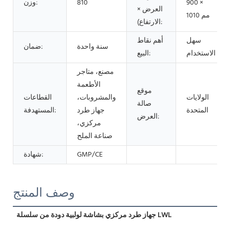
900 ×
810
وزن:
العرض ×
1010 مم
الارتفاع):
سهل
أهم نقاط
سنة واحدة
ضمان:
الاستخدام
البيع:
مصنع، متاجر
الأطعمة
موقع
الولايات
والمشروبات،
القطاعات
صالة
المتحدة
جهاز طرد
المستهدفة:
العرض:
مركزي،
صناعة الملح
GMP/CE
شهادة:
وصف المنتج
جهاز طرد مركزي بشاشة لولبية دودة من سلسلة LWL