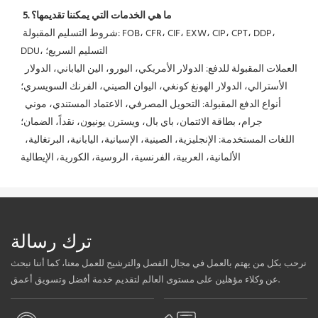
5. ما هي الخدمات التي يمكننا تقديمها؟
 شروط التسليم المقبولة: FOB، CFR، CIF، EXW، CIP، CPT، DDP، 
DDU، التسليم السريع؛
 العملات المقبولة للدفع: الدولار الأمريكي، اليورو، الين الياباني، الدولار 
الأسترالي، الدولار الهونغ كونغي، اليوان الصيني، الفرنك السويسري؛
 أنواع الدفع المقبولة: التحويل المصرفي، الاعتماد المستندي، موني 
جرام، بطاقة الائتمان، باي بال، ويسترن يونيون، نقداً، الضمان؛
 اللغات المستخدمة: الإنجليزية، الصينية، الإسبانية، اليابانية، البرتغالية، 
الألمانية، العربية، الفرنسية، الروسية، الكورية، الإيطالية
ترك رسالة
نرحب بكل من يهتم بالعمل في مجال الفصل والترشيح للعمل معنا، كما أننا نبحث
عن وكلاء مؤهلين على مستوى العالم لتقديم خدمة أفضل وتسويق أعمق.