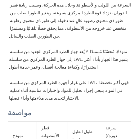
السرعة بين اللولب والأسطوانة. وخلال هذه الحركة، وبسبب زيادة قطر 
الدوران، تزداد قوة الطرد المركزي بسرعة، ويتغير الطور الصلب من 
طور ذي محتوى رطوبة عالٍ عند دخوله إلى طور ذي محتوى رطوبة 
منخفض عند خروجه من الأسطوانة، مما يحقق فصلًا تلقائيًا ومستمرًا 
بين الطورين الصلب والسائل.
 يُعد جهاز الطرد المركزي الجديد من سلسلة Y نموذجًا مُحسّنًا مُستندًا 
إلى جهاز الطرد المركزي من سلسلة LWL. يتميز هذا الجهاز بأداء أكثر 
استقرارًا، وكفاءة معالجة أفضل، وعمر خدمة أطول.
 على غرار أجهزة الطرد المركزي من سلسلة LWL، فهي أكثر تخصصًا 
في المواد. ينبغي إجراء تحليل للمواد واختبارات مناسبة أثناء عملية 
الاختيار لتحديد مدى ملاءمتها وأداء فصلها.
مواصفة
سرعة
قطر
طول الطبل
ل
(دورة/
الأسطوانة
نموذج