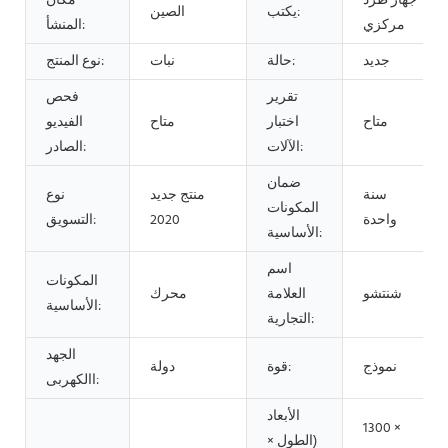
جهاز طرد
مكان
يكتب:
الصين
مركزي
المنشأ:
جديد
حالة:
نبات
نوع المنتج:
تقرير
فحص
متاح
اختبار
متاح
الفيديو
الآلات:
الصادر:
ضمان
سنة
منتج جديد
نوع
المكونات
واحدة
2020
التسويق:
الأساسية:
اسم
المكونات
شنتشو
العلامة
محرك
الأساسية:
التجارية:
الجهد
نموذج
قوة:
دولة
االكهربى:
الأبعاد
1300 ×
(الطول ×