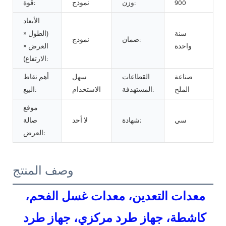
900
وزن:
نموذج
قوة:
الأبعاد
سنة
(الطول ×
ضمان:
نموذج
واحدة
العرض ×
الارتفاع):
صناعة
القطاعات
سهل
أهم نقاط
الملح
المستهدفة:
الاستخدام
البيع:
موقع
سي
شهادة:
لا أحد
صالة
العرض:
وصف المنتج
معدات التعدين، معدات غسل الفحم، 
كاشطة، جهاز طرد مركزي، جهاز طرد 