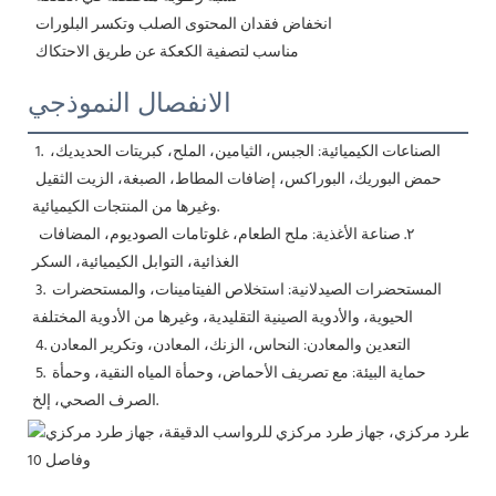
 انخفاض فقدان المحتوى الصلب وتكسر البلورات
 مناسب لتصفية الكعكة عن طريق الاحتكاك
الانفصال النموذجي
1. الصناعات الكيميائية: الجبس، الثيامين، الملح، كبريتات الحديديك، 
حمض البوريك، البوراكس، إضافات المطاط، الصبغة، الزيت الثقيل 
وغيرها من المنتجات الكيميائية.
 ٢. صناعة الأغذية: ملح الطعام، غلوتامات الصوديوم، المضافات 
الغذائية، التوابل الكيميائية، السكر
 3. المستحضرات الصيدلانية: استخلاص الفيتامينات، والمستحضرات 
الحيوية، والأدوية الصينية التقليدية، وغيرها من الأدوية المختلفة
 4. التعدين والمعادن: النحاس، الزنك، المعادن، وتكرير المعادن
 5. حماية البيئة: مع تصريف الأحماض، وحمأة المياه النقية، وحمأة 
الصرف الصحي، إلخ.