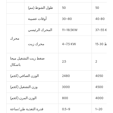
50
50
طول الشوط (مم)
40-80
30~80
أوقات عصيبة
37~55 KW
11~18.5KW
المحرك الرئيسي
محرك
1 كيلوواط
4~7.5 KW
محرك زيت
ضغط زيت التشغيل ميجا
2.5
2
باسكال
4050
2480
الوزن الصافي (كجم)
4500
3000
وزن التشغيل (كجم)
4000
800
الوزن المرن (كجم)
1~20
0.5~9
قدرة التغذية طن/ساعة