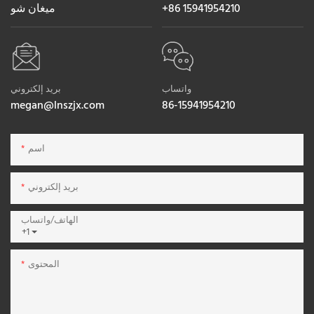
+86 15941954210
ميغان شو
واتساب
بريد إلكتروني
megan@lnszjx.com
86-15941954210
اسم
بريد إلكتروني
الهاتف/واتساب
+1
المحتوى