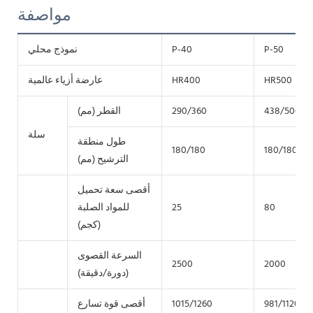
مواصفة
P-50
P-40
نموذج محلي
HR500
HR400
عارضة أزياء عالمية
438/500
290/360
القطر (مم)
سلة
طول منطقة
180/180
180/180
الترشيح (مم)
أقصى سعة تحميل
80
25
للمواد الصلبة
(كجم)
السرعة القصوى
2500
2000
(دورة/دقيقة)
981/1120
1015/1260
أقصى قوة تسارع