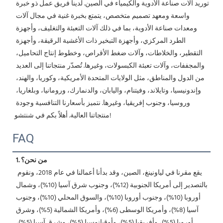
توريد آلات صناعة الأدوية والكيمياء في الصين. لدينا فريق عمل ذو خبرة 
واسعة ومعهد تصميم متخصص، يتمتع بخبرة غنية في مجال آلات 
ومعدات صناعة الأدوية، بما في ذلك آلات التعبئة والتغليف، وأجهزة 
الطرد المركزي، وأجهزة التبخير ذات الأغشية الرقيقة، وأجهزة 
التقطير، والخلاطات، وآلات ضغط الأقراص، وخطوط إنتاج التحاميل، 
والمجففات، وآلات تعبئة الكبسولات، وغيرها. تُصدّر منتجاتنا إلى العديد 
من الدول والمناطق، مثل الولايات المتحدة الأمريكية، وكوريا، والهند، 
وإندونيسيا، وتايلاند، وفيتنام، واليابان، والدنمارك، ورومانيا، وبلغاريا، 
وروسيا، وجنوب إفريقيا، وغيرها. نتميز بأسعارنا التنافسية وجودة 
منتجاتنا العالية. أهلاً بكم في شنتشو! 
FAQ
1. من نحن؟
 يقع مقرنا في لياونينغ، الصين، وقد بدأنا أعمالنا في عام 2018، ونقوم 
بالتصدير إلى أمريكا الجنوبية (12%)، وجنوب شرق آسيا (10%)، وشمال 
أوروبا (10%)، وجنوب أوروبا (10%)، والسوق المحلي (10%)، وجنوب 
آسيا (8%)، وأمريكا الوسطى (6%)، وأمريكا الشمالية (5%)، وشرق 
أوروبا (5%)، وأفريقيا (5%)، وأوقيانوسيا (5%)، وشرق آسيا (5%)، 