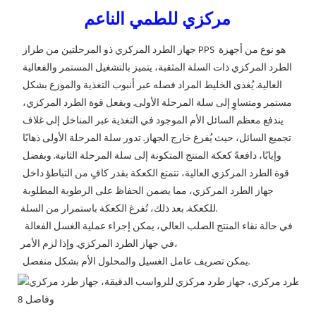
مركزي للطمي الناعم
جهاز الطرد المركزي ذو المرحلتين من طراز PPS هو نوع من أجهزة 
الطرد المركزي ذات السلة المثقبة، يتميز بالتشغيل المستمر والفعالية 
العالية. يُغذى الخليط المراد فصله عبر أنبوب التغذية والموزع بشكل 
مستمر ومتساوٍ إلى سلة المرحلة الأولى. وبفعل قوة الطرد المركزي، 
يندفع معظم السائل الأم الموجود في التغذية عبر المناخل إلى غلاف 
تجميع السائل، حيث يُفرغ خارج الجهاز. تدور سلة المرحلة الأولى ذهابًا 
وإيابًا، دافعةً كعكة المنتج المتكونة إلى سلة المرحلة الثانية. وبفضل 
قوة الطرد المركزي العالية، تتمتع الكعكة بقدر كافٍ من التباطؤ داخل 
جهاز الطرد المركزي، مما يضمن الحفاظ على الرطوبة المطلوبة 
للكعكة. بعد ذلك، تُفرغ الكعكة باستمرار من السلة.
 في حالة نقاء المنتج الصلب العالي، يمكن إجراء عملية الغسل الفعالة 
في جهاز الطرد المركزي. وإذا لزم الأمر،
 يمكن تصريف عامل الغسيل والمحلول الأم بشكل منفصل.