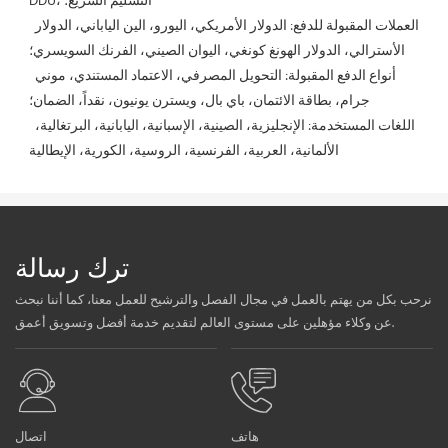
DDU، التسليم السريع؛
 العملات المقبولة للدفع: الدولار الأمريكي، اليورو، الين الياباني، الدولار 
الأسترالي، الدولار الهونغ كونغي، اليوان الصيني، الفرنك السويسري؛
 أنواع الدفع المقبولة: التحويل المصرفي، الاعتماد المستندي، موني 
جرام، بطاقة الائتمان، باي بال، ويسترن يونيون، نقداً، الضمان؛
 اللغات المستخدمة: الإنجليزية، الصينية، الإسبانية، اليابانية، البرتغالية، 
الألمانية، العربية، الفرنسية، الروسية، الكورية، الإيطالية
ترك رسالة
نرحب بكل من يهتم بالعمل في مجال الفصل والترشيح للعمل معنا، كما أننا نبحث
عن وكلاء مؤهلين على مستوى العالم لتقديم خدمة أفضل وتسويق أعمق.
هاتف
اتصال