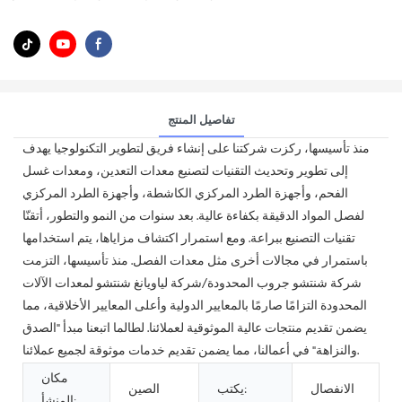
تفاصيل المنتج
منذ تأسيسها، ركزت شركتنا على إنشاء فريق لتطوير التكنولوجيا يهدف
إلى تطوير وتحديث التقنيات لتصنيع معدات التعدين، ومعدات غسل
الفحم، وأجهزة الطرد المركزي الكاشطة، وأجهزة الطرد المركزي
لفصل المواد الدقيقة بكفاءة عالية. بعد سنوات من النمو والتطور، أتقنّا
تقنيات التصنيع ببراعة. ومع استمرار اكتشاف مزاياها، يتم استخدامها
باستمرار في مجالات أخرى مثل معدات الفصل. منذ تأسيسها، التزمت
شركة شنتشو جروب المحدودة/شركة لياويانغ شنتشو لمعدات الآلات
المحدودة التزامًا صارمًا بالمعايير الدولية وأعلى المعايير الأخلاقية، مما
يضمن تقديم منتجات عالية الموثوقية لعملائنا. لطالما اتبعنا مبدأ "الصدق
والنزاهة" في أعمالنا، مما يضمن تقديم خدمات موثوقة لجميع عملائنا.
مكان
الانفصال
يكتب:
الصين
المنشأ: