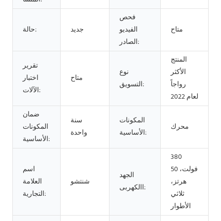
فحص
متاح
الفيديو
جديد
حالة:
الصادر:
المنتج
تقرير
الأكثر
نوع
متاح
اختبار
رواجاً
التسويق:
الآلات:
لعام 2022
ضمان
المكونات
سنة
محرك
المكونات
الأساسية:
واحدة
الأساسية:
380
فولت، 50
اسم
الجهد
هرتز،
شنتشو
العلامة
االكهربى:
ثلاثي
التجارية:
الأطوار