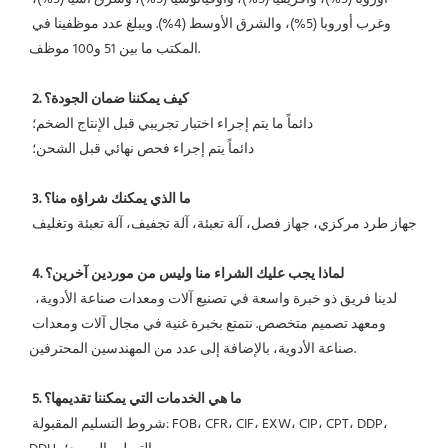
وغرب أوروبا (5%)، والشرق الأوسط (4%). ويبلغ عدد موظفينا في 
المكتب ما بين 51 و100 موظف.
2. كيف يمكننا ضمان الجودة؟
 دائماً ما يتم إجراء اختبار تجريبي قبل الإنتاج الضخم؛
 دائماً يتم إجراء فحص نهائي قبل الشحن؛
3. ما الذي يمكنك شراؤه منا؟
 جهاز طرد مركزي، جهاز فصل، آلة تعبئة، آلة تجفيف، آلة تعبئة وتغليف
4. لماذا يجب عليك الشراء منا وليس من موردين آخرين؟
 لدينا فريق ذو خبرة واسعة في تصنيع آلات ومعدات صناعة الأدوية، 
ومعهد تصميم متخصص. نتمتع بخبرة غنية في مجال آلات ومعدات 
صناعة الأدوية، بالإضافة إلى عدد من المهندسين المحترفين.
5. ما هي الخدمات التي يمكننا تقديمها؟
 شروط التسليم المقبولة: FOB، CFR، CIF، EXW، CIP، CPT، DDP، 