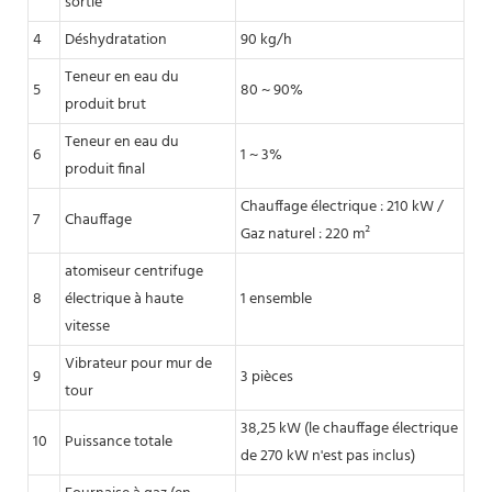
sortie
4
Déshydratation
90 kg/h
Teneur en eau du
5
80 ~ 90%
produit brut
Teneur en eau du
6
1 ~ 3%
produit final
Chauffage électrique : 210 kW /
7
Chauffage
Gaz naturel : 220 m²
atomiseur centrifuge
8
électrique à haute
1 ensemble
vitesse
Vibrateur pour mur de
9
3 pièces
tour
38,25 kW (le chauffage électrique
10
Puissance totale
de 270 kW n'est pas inclus)