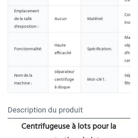
Usine 
Emplacement
Coque 
de la salle
Aucun
Matériel:
inoxyd
d'exposition :
Machin
Haute
sépara
Fonctionnalité:
Spécification:
efficacité
d'huile
centri
séparateur
Nom de la
Sépara
centrifuge
Mot-clé 1 :
machine :
filtre c
à disque
Description du produit
Centrifugeuse à lots pour la 