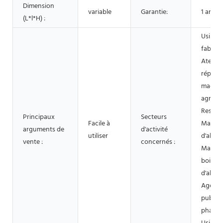
Dimension
variable
Garantie:
1 an
(L*l*H) :
Usine 
fabrica
Atelier
réparat
machin
agroali
Restaur
Principaux
Secteurs
Facile à
Magasi
arguments de
d'activité
utiliser
d'alime
vente :
concernés :
Magasi
boisson
d'alime
Agence
publici
pharma