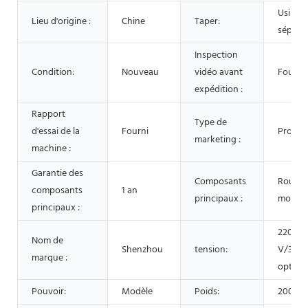
Usine 
Lieu d'origine :
Chine
Taper:
sépara
Inspection
Condition:
Nouveau
vidéo avant
Fourni
expédition :
Rapport
Type de
d'essai de la
Fourni
Produi
marketing :
machine :
Garantie des
Composants
Roulem
composants
1 an
principaux :
moteur
principaux :
220 V/
Nom de
Shenzhou
tension:
V/380 
marque :
option
Pouvoir:
Modèle
Poids:
2000