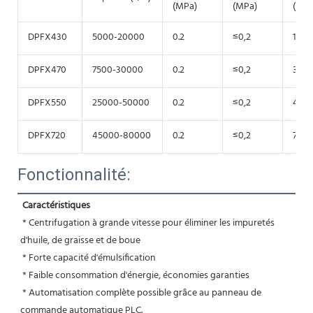
(MPa)
(MPa)
(kW)
DPFX430
5000-20000
0.2
≤0,2
15
DPFX470
7500-30000
0.2
≤0,2
30
DPFX550
25000-50000
0.2
≤0,2
45
DPFX720
45000-80000
0.2
≤0,2
75
Fonctionnalité:
Caractéristiques
 * Centrifugation à grande vitesse pour éliminer les impuretés 
d'huile, de graisse et de boue
 * Forte capacité d'émulsification
 * Faible consommation d'énergie, économies garanties
 * Automatisation complète possible grâce au panneau de 
commande automatique PLC.