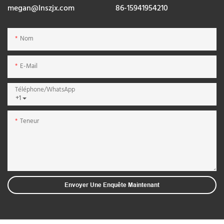
megan@lnszjx.com
86-15941954210
Nom
E-Mail
Téléphone/WhatsApp
+1
Teneur
Envoyer Une Enquête Maintenant