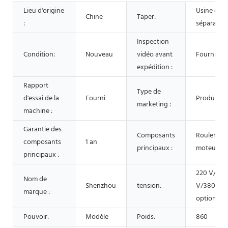
Lieu d'origine
Usine de
Chine
Taper:
:
séparatio
Inspection
Condition:
Nouveau
vidéo avant
Fourni
expédition :
Rapport
Type de
d'essai de la
Fourni
Produit p
marketing :
machine :
Garantie des
Composants
Roulement
composants
1 an
principaux :
moteur
principaux :
220 V/300
Nom de
Shenzhou
tension:
V/380 V/
marque :
option
Pouvoir:
Modèle
Poids:
860