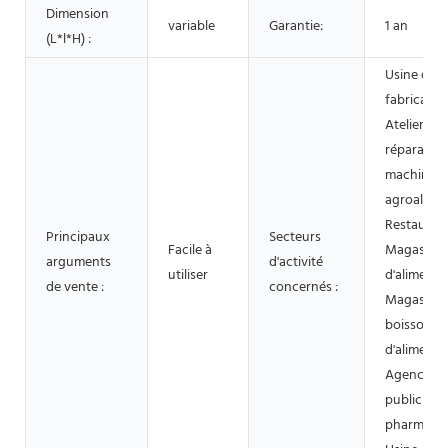
Dimension
variable
Garantie:
1 an
(L*l*H) :
Usine de
fabricatio
Atelier de
réparation
machines,
agroalimen
Restaurant
Principaux
Secteurs
Facile à
Magasin
arguments
d'activité
utiliser
d'alimenta
de vente :
concernés :
Magasins 
boissons e
d'alimenta
Agence d
publicité, 
pharmaceu