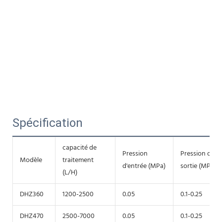
Spécification
capacité de
Pression
Pression de
Modèle
traitement
d'entrée (MPa)
sortie (MPa)
(L/H)
DHZ360
1200-2500
0.05
0.1-0.25
DHZ470
2500-7000
0.05
0.1-0.25