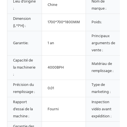
Lieu d'origine
Nom de
Chine
:
marque :
Dimension
1700*700*1800MM
Poids:
(L*l*H) :
Principaux
Garantie:
1 an
arguments de
vente :
Capacité de
Matériau de
la machinerie
4000BPH
remplissage :
:
Précision du
Type de
0.01
remplissage :
marketing :
Rapport
Inspection
d'essai de la
Fourni
vidéo avant
machine :
expédition :
Garantie des