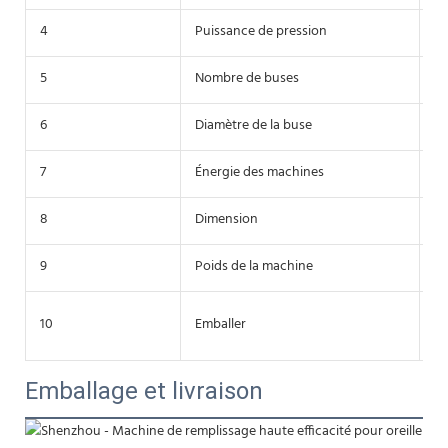
4
Puissance de pression
4-
5
Nombre de buses
do
6
Diamètre de la buse
38
7
Énergie des machines
38
8
Dimension
1
9
Poids de la machine
3
Ca
10
Emballer
Sh
Emballage et livraison