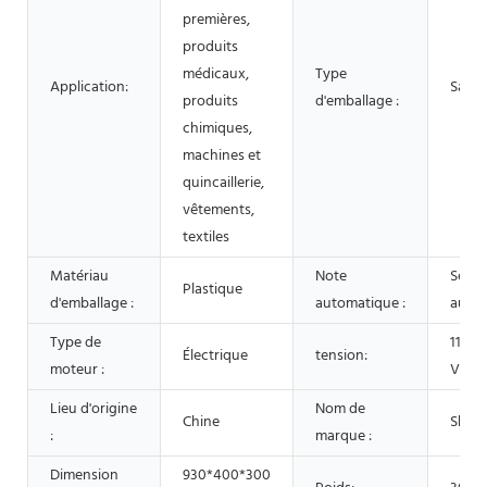
premières,
produits
médicaux,
Type
Application:
Sacs
produits
d'emballage :
chimiques,
machines et
quincaillerie,
vêtements,
textiles
Matériau
Note
Semi-
Plastique
d'emballage :
automatique :
auto
Type de
110 V
Électrique
tension:
moteur :
V 50 
Lieu d'origine
Nom de
Chine
Shen
:
marque :
Dimension
930*400*300