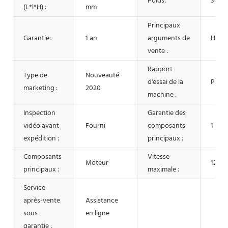
Poids:
30 K
(L*l*H) :
mm
Principaux
Garantie:
1 an
arguments de
Haute
vente :
Rapport
Type de
Nouveauté
d'essai de la
Pas d
marketing :
2020
machine :
Inspection
Garantie des
vidéo avant
Fourni
composants
1 an
expédition :
principaux :
Composants
Vitesse
Moteur
12 m/
principaux :
maximale :
Service
après-vente
Assistance
sous
en ligne
garantie :