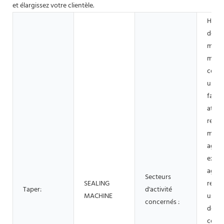
et élargissez votre clientèle.
Hôtel
de vê
magas
matér
const
usine
fabri
atelie
répar
machi
agroa
explo
agric
Secteurs
SEALING
resta
Taper:
d'activité
MACHINE
usag
concernés :
domes
comm