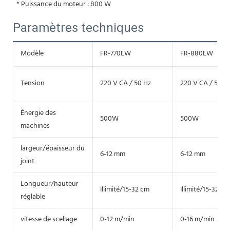
 * Puissance du moteur : 800 W
Paramètres techniques
Modèle
FR-770LW
FR-880LW
Tension
220 V CA / 50 Hz
220 V CA / 50 H
Énergie des
500W
500W
machines
largeur/épaisseur du
6-12 mm
6-12 mm
joint
Longueur/hauteur
Illimité/15-32 cm
Illimité/15-32 cm
réglable
vitesse de scellage
0-12 m/min
0-16 m/min