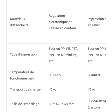
Régulation
Matériaux
Impression sur a
électronique de
d'étanchéité
en relief
vitesse en continu
Sacs en PP, PE, PET,
Sacs en PP, PE, 
Type d'impression
PVC, en aluminium,
PVC, en alumini
etc.
etc.
Température de
0-300 °C
0-400 °C
fonctionnement
Transport de charge
≤5kg
≤5kg
880*460*340 
Taille de l'emballage
896*420*375 mm
(carton)