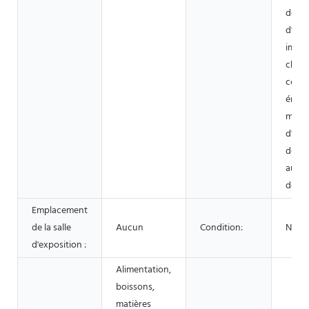
détai
d'ali
impri
chant
const
énerg
maga
d'ali
de bo
autre
de pu
Emplacement
de la salle
Aucun
Condition:
Nouv
d'exposition :
Alimentation,
boissons,
matières