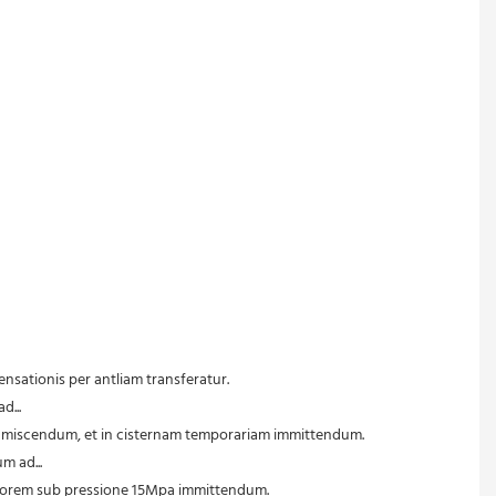
ensationis per antliam transferatur.
d...
i miscendum, et in cisternam temporariam immittendum.
m ad...
atorem sub pressione 15Mpa immittendum.