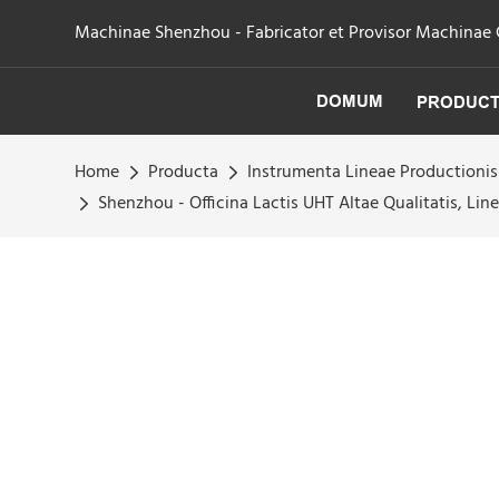
Machinae Shenzhou - Fabricator et Provisor Machinae Cen
DOMUM
PRODUC
Home
Producta
Instrumenta Lineae Productionis
Shenzhou - Officina Lactis UHT Altae Qualitatis, Lin