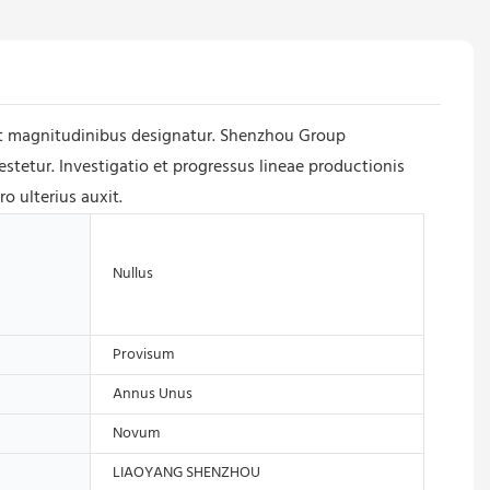
s et magnitudinibus designatur. Shenzhou Group
etur. Investigatio et progressus lineae productionis
o ulterius auxit.
Nullus
Provisum
Annus Unus
Novum
LIAOYANG SHENZHOU