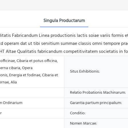
Singula Productarum
litatis Fabricandum Linea productionis lactis soiae variis formi
operam dat ut tibi servitium summae classis omni tempore praest
HT Altae Qualitatis fabricandum competitivitatem societatis in for
officinae, Cibaria et potus officina,
erna cibaria, Opera
Situs Exhibitionis:
onis, Energia et fodinae, Cibaria et
rnae, Alia
Relatio Probationis Machinarum:
m Ordinarium
Garantia partium principalium:
r
Conditio:
Nomen Marcae: