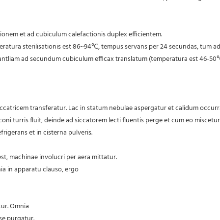
ctionem et ad cubiculum calefactionis duplex efficientem.
peratura sterilisationis est 86~94℃, tempus servans per 24 secundas, tum a
iccatricem transferatur. Lac in statum nebulae aspergatur et calidum occurr
ni turris fluit, deinde ad siccatorem lecti fluentis perge et cum eo miscetur
frigerans et in cisterna pulveris.
t, machinae involucri per aera mittatur.
ia in apparatu clauso, ergo
ntur. Omnia
se purgatur.