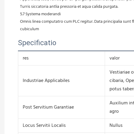
 Turris siccatoria antlia pressoria et aqua calida purgata.
 5.7 Systema moderandi
 Omnis linea computatro cum PLC regitur. Data principalia sunt f
 cubiculum
Specificatio
res
valor
Vestiariae o
Industriae Applicabiles
cibaria, Ope
potus taber
Auxilium int
Post Servitium Garantiae
agro
Locus Servitii Localis
Nullus