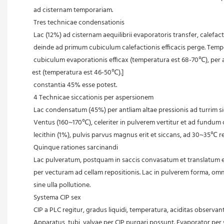
 ad cisternam temporariam.
 Tres technicae condensationis
 Lac (12%) ad cisternam aequilibrii evaporatoris transfer, calefa
 deinde ad primum cubiculum calefactionis efficacis perge. Tem
 cubiculum evaporationis efficax (temperatura est 68-70℃), per antliam ad secundum cubiculum efficax translatum (temperatura est 46-50℃). [vel: ...per antliam ad secundum cubiculum efficax translatum 
est (temperatura est 46-50℃).]
 constantia 45% esse potest.
 4 Technicae siccationis per aspersionem
 Lac condensatum (45%) per antliam altae pressionis ad turrim s
 Ventus (160~170℃), celeriter in pulverem vertitur et ad fundum co
 lecithin (1%), pulvis parvus magnus erit et siccans, ad 30~35℃ re
 Quinque rationes sarcinandi
 Lac pulveratum, postquam in saccis convasatum et translatum es
 per vecturam ad cellam repositionis. Lac in pulverem forma, omn
 sine ulla pollutione.
 Systema CIP sex
 CIP a PLC regitur, gradus liquidi, temperatura, aciditas observa
 Apparatus, tubi, valvae per CIP purgari possunt. Evaporator per 