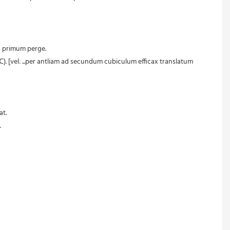
d primum perge.
at.
.