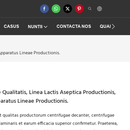
CASUS
CONTACTA NOS
QUAESTIONE
NUNTII
 Apparatus Lineae Productionis.
 Qualitatis, Linea Lactis Aseptica Productionis,
paratus Lineae Productionis.
t qualitas productorum centrifugae decanter, centrifugae
 laminaris et earum efficacia superior confirmetur. Praeterea,