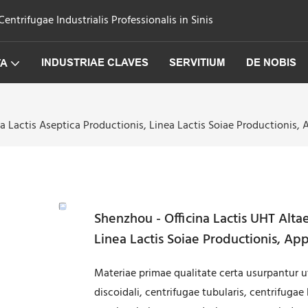
trifugae Industrialis Professionalis in Sinis
INDUSTRIAE CLAVES
SERVITIUM
DE NOBIS
TA
ea Lactis Aseptica Productionis, Linea Lactis Soiae Productionis,
Shenzhou - Officina Lactis UHT Altae
Linea Lactis Soiae Productionis, Ap
Materiae primae qualitate certa usurpantur u
discoidali, centrifugae tubularis, centrifugae