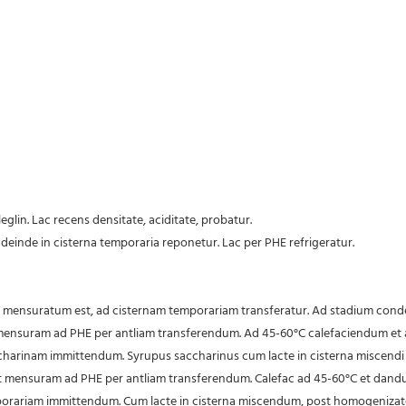
leglin. Lac recens densitate, aciditate, probatur.
, deinde in cisterna temporaria reponetur. Lac per PHE refrigeratur.
tquam mensuratum est, ad cisternam temporariam transferatur. Ad stadium cond
ost mensuram ad PHE per antliam transferendum. Ad 45-60°C calefaciendum et a
ccharinam immittendum. Syrupus saccharinus cum lacte in cisterna miscend
post mensuram ad PHE per antliam transferendum. Calefac ad 45-60°C et dandu
emporariam immittendum. Cum lacte in cisterna miscendum, post homogeniz