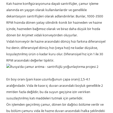
Katı hazne konfigürasyonuna dayalı santrifüjler, çamur işleme
alanında en yaygın olarak kullanılanlardır ve genellikle
dekantasyon santrifüjleri olarak adlandırılırlar. Bunlar, 1000-3500
RPM hızında dönen yatay silindirik-konik bir hazneden ve hazne
içinde, hazneden bağımsız olarak ve biraz daha düşük bir hızda
dönen bir Arşimet vidalı konveyörden oluşurlar.
Vidalı konveyör ile hazne arasındaki dönüş hızı farkına diferansiyel
hız denir; diferansiyel dönüş hızı (veya hızı) ne kadar düşükse,
koyulaştırılmış ürün o kadar kuru olur. Diferansiyel hız için 1 ile 30
RPM arasındaki değerler tipiktir.
En boy oranı (yani kase uzunluğunun çapa oranı) 2,5-4:1
aralığındadır. Vida ile kase iç duvarı arasındaki boşluk genellikle 2
mm'den fazla değildir; bu da suyun geçişine izin verirken
susuzlaştırılmış katı maddeleri tutmak için yeterlidir.
Ön işlemden geçirilmiş çamur, dönen bir dağıtıcı bölüme verilir ve
bu bölüm çamuru vida ile hazne duvarı arasındaki halka şeklindeki