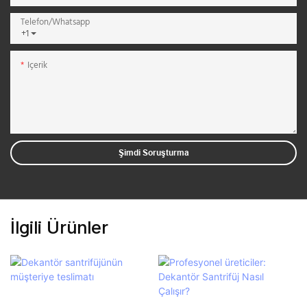
Telefon/whatsapp
+1
Içerik
Şimdi Soruşturma
İlgili Ürünler