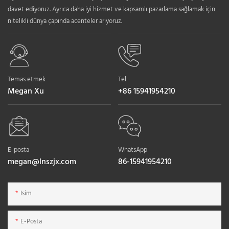
davet ediyoruz. Ayrıca daha iyi hizmet ve kapsamlı pazarlama sağlamak için
nitelikli dünya çapında acenteler arıyoruz.
Temas etmek
Tel
Megan Xu
+86 15941954210
E-posta
WhatsApp
megan@lnszjx.com
86-15941954210
Isim
E-Posta