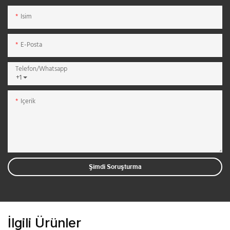
Isim
E-Posta
Telefon/whatsapp
+1
Içerik
Şimdi Soruşturma
İlgili Ürünler