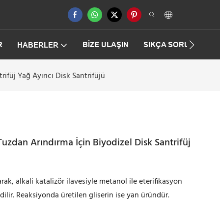
R
BIZE ULAŞIN
SIKÇA SORULAN SO
HABERLER
ifüj Yağ Ayırıcı Disk Santrifüjü
uzdan Arındırma İçin Biyodizel Disk Santrifüj
ak, alkali katalizör ilavesiyle metanol ile eterifikasyon
dilir. Reaksiyonda üretilen gliserin ise yan üründür.