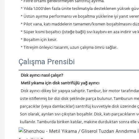
 * Filtre ortamı gerektirmeyen santrifüj ayırma.
 * Yılda 1.000'den fazla ünite teslimatıyla desteklenen yüksek güve
 * Üstün ayırma performansı ve boşaltma yüklerine iyi yanıt veren
 * Pilot vana, katı maddelerin tamamen/kısmen boşaltılmasını düz
 * Süper kısmi boşaltıcı (isteğe bağlı) sıvı kaybını en aza indirir 
 * Boşaltım için kesir.
 * Titreşim önleyici tasarım, uzun çalışma ömrü sağlar.
Çalışma Prensibi
Disk ayırıcı nasıl çalışır?
Metil yıkama için disk santrifüjlü yağ ayırıcı
 Disk ayırıcı dikey bir yapıya sahiptir. Tambur, bir motor tarafından tahrik edilen ve yüksek hızda dönen dikey eksenin üst ucuna monte edilmiştir. Tamburun içinde, aralarında küçük bir boşluk bulunan, üst 
üste istiflenmiş bir dizi disk şeklinde parça bulunur. Tamburun
parçacıklar (veya damlacıklar) santrifüj kuvvetiyle disk üzerinde 
Son olarak, ayrılan sıvı çıkıştan boşaltılır. Disk, katı parçacıkla
kullanılır. Tamburda biriken katılar, makine durduktan sonra elle