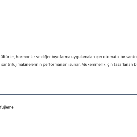
antrifüj makinelerinin performansını sunar. Mükemmellik için tasarlanan bu katı
ifüjleme