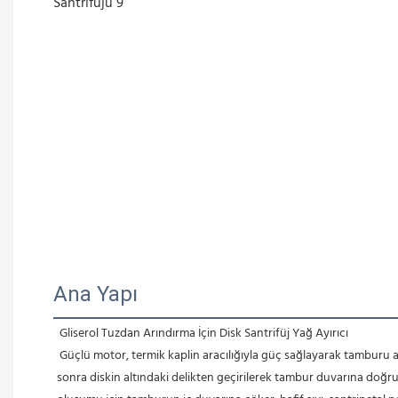
Ana Yapı
 Gliserol Tuzdan Arındırma İçin Disk Santrifüj Yağ Ayırıcı
 Güçlü motor, termik kaplin aracılığıyla güç sağlayarak tamburu ana eksen etrafında yüksek hızda döndürür. Sıvı malzeme, üst merkezde bulunan besleme borusu aracılığıyla tamburun dibine taşınır ve daha 
sonra diskin altındaki delikten geçirilerek tambur duvarına doğru it