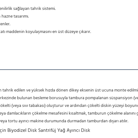
nilirlik sağlayan tahrik sistemi.
 hazne tasarımı.
enler.
ve katı maddenin koyulaşmasını en üst düzeye çıkarır.
 merkezinde bulunan besleme borusuyla tambura pompalanan süspansiyon (veya
çökelti (veya sıvı tabakası) oluşturur ve ardından çökelti diskin yüzeyi boyun
rın veya damlacıkların çökelme mesafesini kısaltmak, tamburun çökelme alanını g
 veya tortu ayırıcı makine durumunda durmadan tamburdan dışarı atılır. 