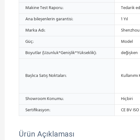
Makine Test Raporu:
Tedarik ed
Ana bileşenlerin garantisi:
1 Yıl
Marka Adı:
Shenzhou
Güç:
Model
Boyutlar (Uzunluk*Genişlik*Yükseklik):
değişken
Başlıca Satış Noktaları:
Kullanımı 
Showroom Konumu:
Hiçbiri
Sertifikasyon:
CE BV ISO
Ürün Açıklaması