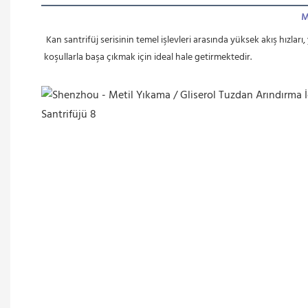
M
 Kan santrifüj serisinin temel işlevleri arasında yüksek akış hızları, yüksek katı madde içeriği ve yüksek sıcaklıkta işleme yeteneği yer almaktadır. Bu özellikler, hayvan ve balık işleme endüstrilerindeki zorlu 
koşullarla başa çıkmak için ideal hale getirmektedir.