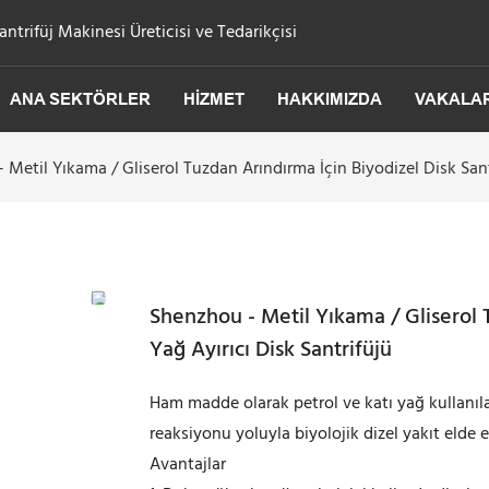
trifüj Makinesi Üreticisi ve Tedarikçisi
ANA SEKTÖRLER
HIZMET
HAKKIMIZDA
VAKALA
 Metil Yıkama / Gliserol Tuzdan Arındırma İçin Biyodizel Disk Santr
Shenzhou - Metil Yıkama / Gliserol T
Yağ Ayırıcı Disk Santrifüjü
Ham madde olarak petrol ve katı yağ kullanılar
reaksiyonu yoluyla biyolojik dizel yakıt elde e
Avantajlar