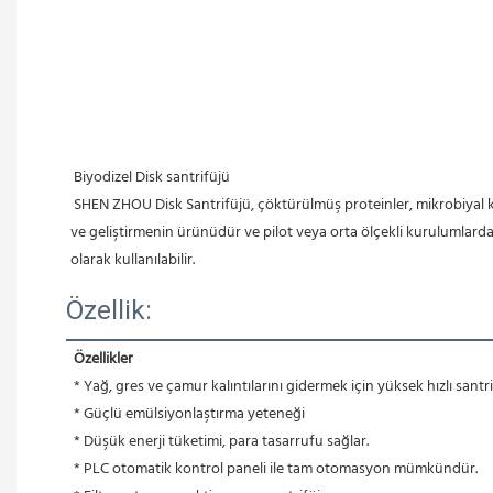
 Biyodizel Disk santrifüjü
 SHEN ZHOU Disk Santrifüjü, çöktürülmüş proteinler, mikrobiyal kültürler, hormonlar ve diğer biyofarma uygulamaları için otomatik bir santrifüj ayırıcıdır. Bu ayırma sistemi, 100 yılı aşkın teknik bilgi birikimi 
ve geliştirmenin ürünüdür ve pilot veya orta ölçekli kurulumlarda s
olarak kullanılabilir.
Özellik:
Özellikler
 * Yağ, gres ve çamur kalıntılarını gidermek için yüksek hızlı santr
 * Güçlü emülsiyonlaştırma yeteneği
 * Düşük enerji tüketimi, para tasarrufu sağlar.
 * PLC otomatik kontrol paneli ile tam otomasyon mümkündür.