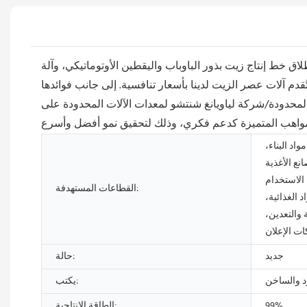
خط إنتاج زيت بذور الباوباب واليقطين الأوتوماتيكي، وآلة
دم آلات عصر الزيت لدينا بأسعار تنافسية. إلى جانب فوائدها
لمحدودة/شركة لياويانغ شنتشو لمعدات الآلات المحدودة على
اد البناء،
نع الأغذية
الاستخدام
القطاعات المستهدفة:
د الغذائية،
 والتعدين،
ت الإعلان
جديد
حالة:
رد والساخن
يكتب:
99%
الطاقة الإنتاجية: