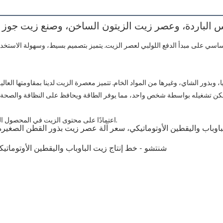
اعتمادًا على محتوى الزيت في المحصول المحدد الذي تقوم بعصره، ستستخرج الآلة حوالي 90٪ - 95٪ من المادة.