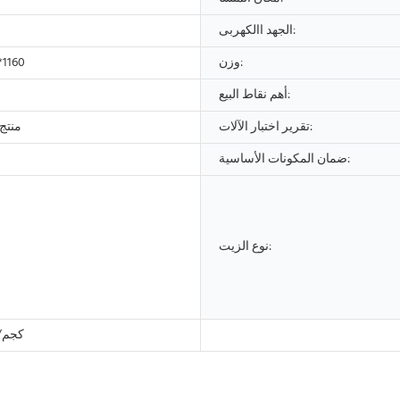
الجهد االكهربى:
وزن:
*1160
أهم نقاط البيع:
تقرير اختبار الآلات:
منتج ج
ضمان المكونات الأساسية:
نوع الزيت:
350 كج