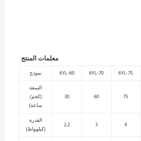
معلمات المنتج
6YL-75
6YL-70
6YL-60
نموذج
السعة
75
60
30
(كجم/
ساعة)
القدرة
2.2
3
4
(كيلوواط)