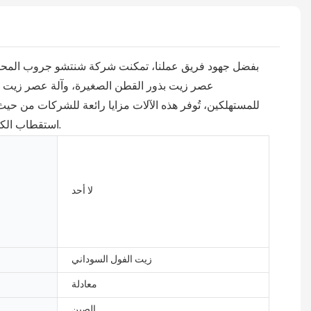
بفضل جهود فريق عملنا، تمكنت شركة شنتشو جروب المحدودة/
عصر زيت بذور القطن الصغيرة، وآلة عصر زيت الزي
للمستهلكين، تُوفر هذه الآلات مزايا رائعة للشركات من ح
استقطاب الكفاءات، وتعزيز قدرات الابتكار التكنولوجي من خلال توفير المزيد من المواهب المتميزة كدعم فكري، وذلك لتحقيق نمو أفضل وأسرع.
لا أحد
زيت الفول السوداني
معادلة
الصين