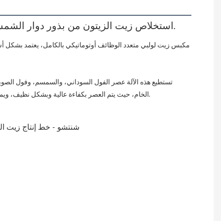
استخلاص زيت الزيتون من بذور دوار الشمس الباردة، وعصر زيت الزيتون الساخن، وصنع زيت جوز الهند، وتقشير الفول السوداني وعصر الزيت.
الخام، حيث يتم العصر بكفاءة عالية وبشكل نظيف، ويمكن تشغيله بواسطة شخص واحد، مما يوفر الطاقة ويحافظ على النظافة والصحة. يمكن تصفية الزيت المعصور فورًا، ويمكن تناوله مباشرة بعد التصفية.