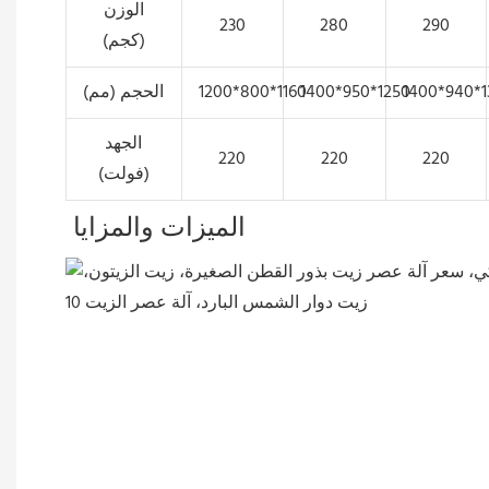
الوزن
230
280
290
(كجم)
1400*940*1
1400*950*1250
1200*800*1160
الحجم (مم)
الجهد
220
220
220
(فولت)
الميزات والمزايا