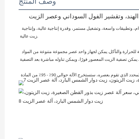
وصف المنتج
مكبس زيت لولبي متعدد الوظائف أوتوماتيكي بالكامل، يعتمد بشكل أساسي على مبدأ الدفع اللولبي لعصر الزيت. يتميز بتصميم بسيط، وسهولة الاستخدام، وتطبيقات واسعة، وتشغيل مستمر، وقدرة إنتاجية عالية، وإنتاجية 
زيت عالية.
تستطيع هذه الآلة عصر الفول السوداني، والسمسم، وفول الصويا، وبذور الشاي، وغيرها من المواد الخام. تتميز معصرة الزيت لدينا بمقاومتها العالية للحرارة والتآكل. يمكن لجهاز واحد عصر مجموعة متنوعة من المواد 