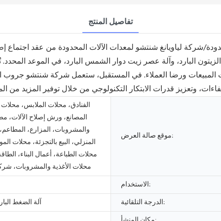
تفاصيل المنتج
شركة لياويانغ شنتشو لمعدات الآلات المحدودة من عقد اجتماع إطلاق 
تون البارد، وآلة عصر زيت دوار الشمس البارد، في الموعد المحدد. تُق
يث المبيعات ورضا العملاء. في المستقبل، ستعمل شركة شنتشو جروب ا
الفنادق، محلات الملابس، محلات مو
المصانع، ورش إصلاح الآلات، مصا
والمشروبات، المزارع، المطاعم، 
موقع صالة العرض:
المنزلي، البيع بالتجزئة، محلات الموا
محلات الطباعة، أعمال البناء، الطاقة
محلات الأغذية والمشروبات، شركا
الاستخدام:
الدرجة التلقائية:
آلة الضغط البا
مكان المنشأ: